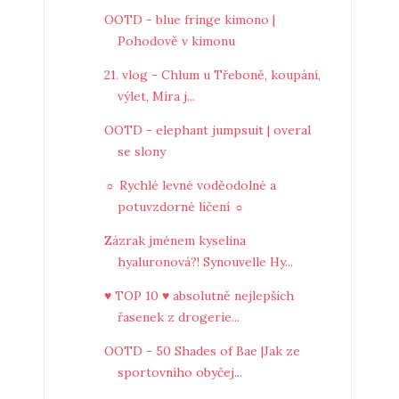
OOTD - blue fringe kimono |
Pohodově v kimonu
21. vlog - Chlum u Třeboně, koupání,
výlet, Míra j...
OOTD - elephant jumpsuit | overal
se slony
☼ Rychlé levné voděodolné a
potuvzdorné líčení ☼
Zázrak jménem kyselina
hyaluronová?! Synouvelle Hy...
♥ TOP 10 ♥ absolutně nejlepších
řasenek z drogerie...
OOTD - 50 Shades of Bae |Jak ze
sportovního obyčej...