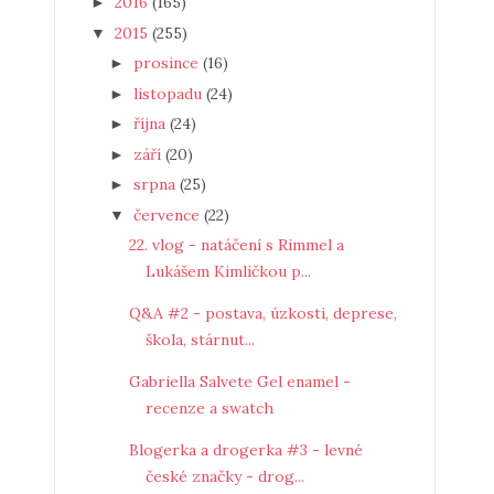
2016
(165)
►
2015
(255)
▼
prosince
(16)
►
listopadu
(24)
►
října
(24)
►
září
(20)
►
srpna
(25)
►
července
(22)
▼
22. vlog - natáčení s Rimmel a
Lukášem Kimličkou p...
Q&A #2 - postava, úzkosti, deprese,
škola, stárnut...
Gabriella Salvete Gel enamel -
recenze a swatch
Blogerka a drogerka #3 - levné
české značky - drog...