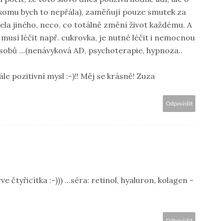
nikomu bych to nepřála), zaměňují pouze smutek za
ela jiného, neco, co totálně změní život každému. A
 musí léčit např. cukrovka, je nutné léčit i nemocnou
sobů ...(nenávyková AD, psychoterapie, hypnoza..
ále pozitivní mysl :-)!! Měj se krásně! Zuza
Odpovědět
ve čtyřicítka :-))) ...séra: retinol, hyaluron, kolagen -
Odpovědět