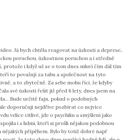
deo. Já bych chtěla reagovat na úzkosti a deprese..
ickou poruchou, úzkostnou poruchou a i středně
š, protože i když už se o tom dnes mluví čím dál tím
kteří to považují za tabu a společnost na tyto
vně, a to zbytečně. Za sebe mohu říci, že kdyby
ala své úzkosti řešit již před 8 lety, dnes jsem na
la... Bude určitě fajn, pokud o podobných
ale doporučuji nejdříve pozbírat co nejvíce
u velice citlivé, jde o psychiku a smýšlení jako
 spojila i s lidmi, kteří si prošli nějakou podobnou
 nějakých přípěhem. Bylo by totiž dobré např
pocit, že toto slovo dnes používá hodně lidí, ale o