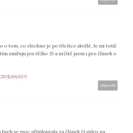
o o tom, co všechno je po třicítce skvělé. Je mi totiž
 tím smiřuju jen těžko :D a určitě jsem i pro článek o
GIVEAWAY!!!
Odpovědět
o bych se moc přimlouvala za článek či video na