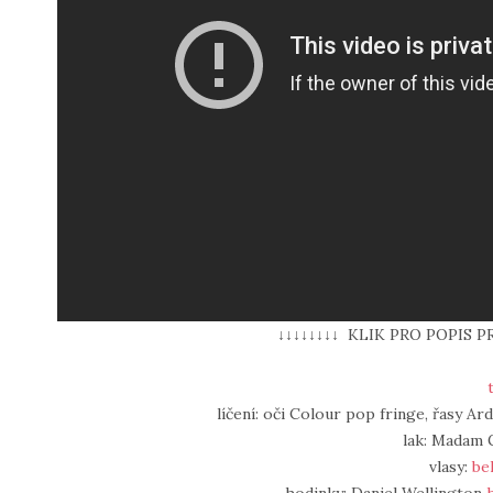
↓↓↓↓↓↓↓↓ KLIK PRO POPIS P
líčení: oči Colour pop fringe, řasy Ar
lak: Madam 
vlasy:
be