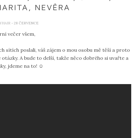
HARITA, NEVĚRA
YHAIR
- 28 ČERVENCE
rní večer všem,
ch sítích poslali, váš zájem o mou osobu mě těší a proto
 otázky. A bude to delší, takže něco dobrého si uvařte a
uky, jdeme na to! ☺