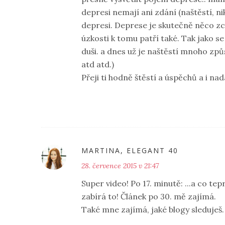
depresi nemají ani zdání (naštěstí, 
depresi. Deprese je skutečně něco zc
úzkosti k tomu patří také. Tak jako se
duši. a dnes už je naštěstí mnoho způ
atd atd.)
Přeji ti hodně štěstí a úspěchů a i nad
MARTINA, ELEGANT 40
28. července 2015 v 21:47
Super video! Po 17. minutě: ...a co tepr
zabírá to! Článek po 30. mě zajímá.
Také mne zajímá, jaké blogy sleduješ.