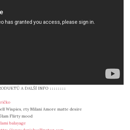
RODUKTŮ A DALŠÍ INFO ↓↓↓↓↓↓↓↓
tričko
dell Wispies, rty Milani Amore matte desire
Glam Flirty mood
llami balayage