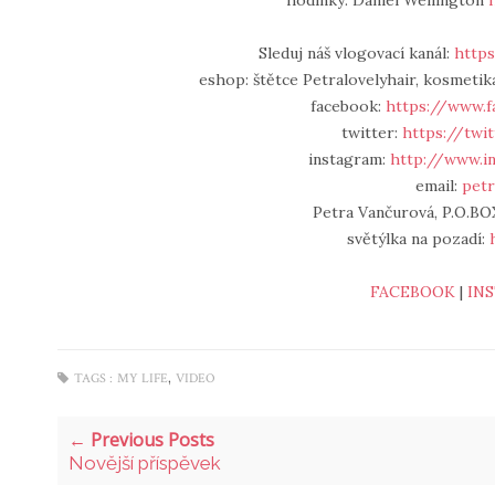
hodinky: Daniel Wellington
Sleduj náš vlogovací kanál:
https
eshop: štětce Petralovelyhair, kosmetika
facebook:
https://www.f
twitter:
https://twi
instagram:
http://www.i
email:
petr
Petra Vančurová, P.O.BOX
světýlka na pozadí:
FACEBOOK
|
IN
,
TAGS :
MY LIFE
VIDEO
← Previous Posts
Novější příspěvek