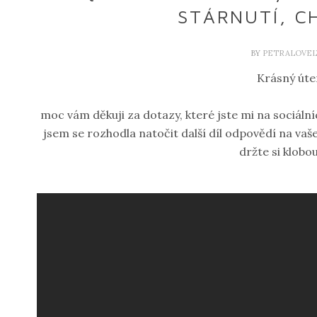
STÁRNUTÍ, C
BY
PETRALOVEL
Krásný úte
moc vám děkuji za dotazy, které jste mi na sociální
jsem se rozhodla natočit další díl odpovědí na vaše
držte si klobo