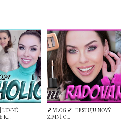
 | LEVNÉ
💕 VLOG 💕 | TESTUJU NOVÝ
K...
ZIMNÍ O...