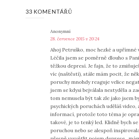
33 KOMENTÁŘŮ
Anonymní
28. července 2015 v 20:24
Ahoj Petruško, moc hezké a upřímné vi
Léčila jsem se poměrně dlouho s Pan
těžkou depresí. Je fajn, že to zmiňuje
víc (naštěstí), stále mám pocit, že ně
poruchy mnohdy reaguje velice negati
jsem se kdysi bejválala nestyděla a zač
tom nemusela být tak zle jako jsem by
psychických poruchách uděláš video, 
informací, protože toto téma je opravd
takové, je to tenký led. Klidně bych se
poruchou nebo se alespoň inspirovala
přesně vysvětlit pojem deprese.. mám 