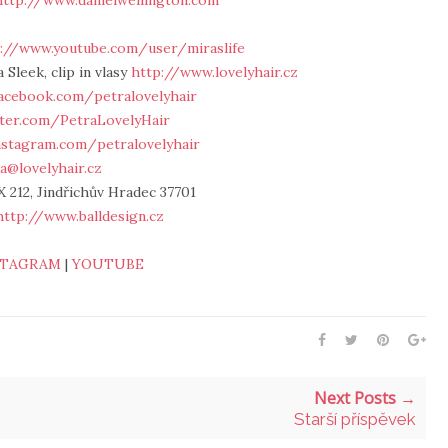
http://www.danielwellington.com
://www.youtube.com/user/miraslife
 Sleek, clip in vlasy
http://www.lovelyhair.cz
acebook.com/petralovelyhair
tter.com/PetraLovelyHair
nstagram.com/petralovelyhair
a@lovelyhair.cz
 212, Jindřichův Hradec 37701
http://www.balldesign.cz
STAGRAM
|
YOUTUBE
Next Posts →
Starší příspěvek