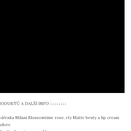
RODUKTŮ A DALŠÍ INFO ↓↓↓↓↓↓↓↓
tvářenka Milani Blossomtime rose, rty Matte beuty a lip cream
Adore