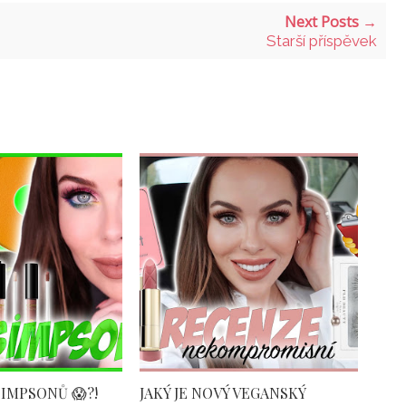
Next Posts →
Starší příspěvek
IMPSONŮ 😱?!
JAKÝ JE NOVÝ VEGANSKÝ