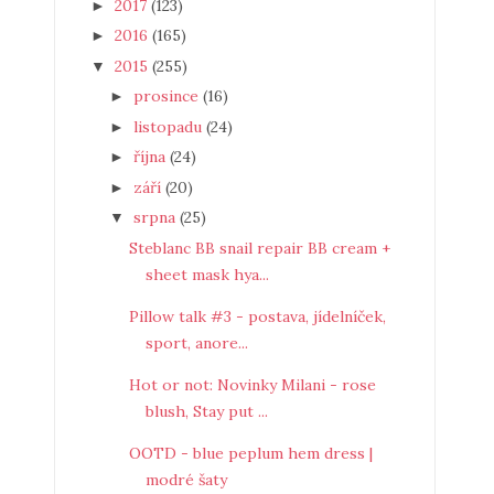
2017
(123)
►
2016
(165)
►
2015
(255)
▼
prosince
(16)
►
listopadu
(24)
►
října
(24)
►
září
(20)
►
srpna
(25)
▼
Steblanc BB snail repair BB cream +
sheet mask hya...
Pillow talk #3 - postava, jídelníček,
sport, anore...
Hot or not: Novinky Milani - rose
blush, Stay put ...
OOTD - blue peplum hem dress |
modré šaty