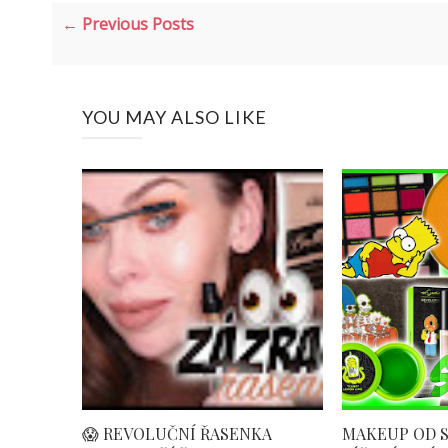
← Previous Posts
YOU MAY ALSO LIKE
😱 REVOLUČNÍ ŘASENKA
MAKEUP OD S