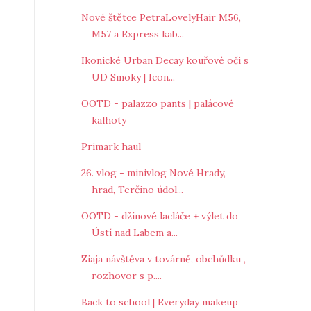
Nové štětce PetraLovelyHair M56,
M57 a Express kab...
Ikonické Urban Decay kouřové oči s
UD Smoky | Icon...
OOTD - palazzo pants | palácové
kalhoty
Primark haul
26. vlog - minivlog Nové Hrady,
hrad, Terčino údol...
OOTD - džínové lacláče + výlet do
Ústí nad Labem a...
Ziaja návštěva v továrně, obchůdku ,
rozhovor s p....
Back to school | Everyday makeup