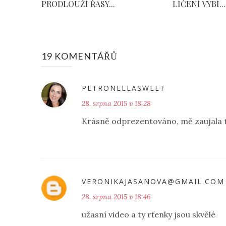
PRODLOUŽÍ ŘASY...
LÍČENÍ VYBÍ...
19 KOMENTÁŘŮ
PETRONELLASWEET
28. srpna 2015 v 18:28
Krásně odprezentováno, mě zaujala t
VERONIKAJASANOVA@GMAIL.COM
28. srpna 2015 v 18:46
užasní video a ty rťenky jsou skvělé