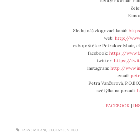
nehty: Flormar Fuu
čele
Kimo
Sleduj náš vlogovací kanál:
https
web:
http://www.
eshop: štětce Petralovelyhair, cl
facebook:
https://www.f
twitter:
https://twi
instagram:
http://www.i
email:
petr
Petra Vančurová, P.O.BOX
světýlka na pozadí:
h
.
FACEBOOK
|
IN
,
,
TAGS :
MILANI
RECENZE
VIDEO