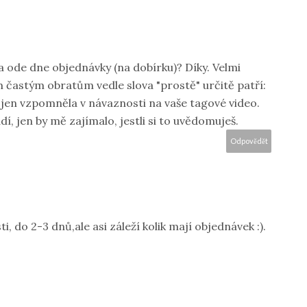
ta ode dne objednávky (na dobírku)? Díky. Velmi
častým obratům vedle slova "prostě" určitě patří:
 si jen vzpomněla v návaznosti na vaše tagové video.
, jen by mě zajímalo, jestli si to uvědomuješ.
Odpovědět
, do 2-3 dnů,ale asi záleží kolik mají objednávek :).