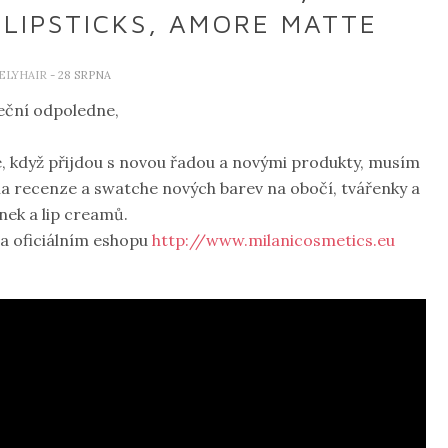
LIPSTICKS, AMORE MATTE
ELYHAIR
- 28 SRPNA
eční odpoledne,
, když přijdou s novou řadou a novými produkty, musím
ila recenze a swatche nových barev na obočí, tvářenky a
ek a lip creamů.
na oficiálním eshopu
http://www.milanicosmetics.eu