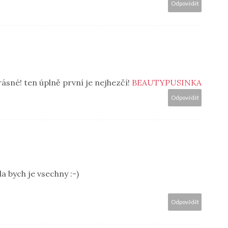
Odpovědět
ásné! ten úplně první je nejhezčí!
BEAUTYPUSINKA
Odpovědět
a bych je vsechny :-)
Odpovědět