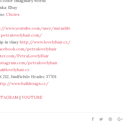
l color Imaginary world
nka: Ebay
no:
Choies
://www.youtube.com/user/miraslife
petralovelyhair.com/
ip in vlasy
http://www.lovelyhair.cz/
acebook.com/petralovelyhair
tter.com/PetraLovelyHair
nstagram.com/petralovelyhair
a@lovelyhair.cz
 212, Jindřichův Hradec 37701
ttp://www.balldesign.cz/
STAGRAM
|
YOUTUBE