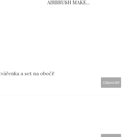
AIRBRUSH MAKE...
vářenka a set na obočí!
Odpovědět