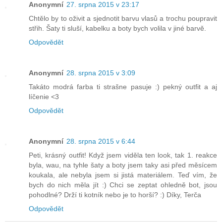
Anonymní
27. srpna 2015 v 23:17
Chtělo by to oživit a sjednotit barvu vlasů a trochu poupravit
střih. Šaty ti sluší, kabelku a boty bych volila v jiné barvě.
Odpovědět
Anonymní
28. srpna 2015 v 3:09
Takáto modrá farba ti strašne pasuje :) pekný outfit a aj
líčenie <3
Odpovědět
Anonymní
28. srpna 2015 v 6:44
Peti, krásný outfit! Když jsem viděla ten look, tak 1. reakce
byla, wau, na tyhle šaty a boty jsem taky asi před měsícem
koukala, ale nebyla jsem si jistá materiálem. Teď vím, že
bych do nich měla jít :) Chci se zeptat ohledně bot, jsou
pohodlné? Drží ti kotník nebo je to horší? :) Díky, Terča
Odpovědět