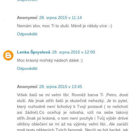
Anonymní
28. srpna 2015 v 11:14
Nemám slov, moc Ti to sluší. Méně je někdy více :-)
Odpovědět
Lenka Špryslová
28. srpna 2015 v 12:00
Moc krásný mořský nádech dálek :)
Odpovědět
Anonymní
28. srpna 2015 v 13:45
Vršek šatů se mi velmi líbí. Rovněž barva Ti ,Petro, dosti
sluší. Ale jinak střih šatů je skutečně nehezký. Je to pytel,
který rozhodně není lichotivý k Tvojí postavě ( to nelichotí
asi žádné).Co oceňuji je odvaha, vzít na sebe takový
střih.Jinak jsi krásná, o tom není pochyb i Tvůj výběr drtivé
většiny oblečení se mi až na výjimky velmi líbí.. Ale zaráží
mně texty některých Tvých fanynek. Necítí se být hezké, jak