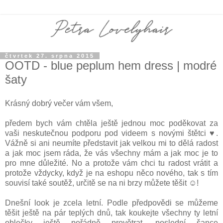
čtvrtek 27. srpna 2015
OOTD - blue peplum hem dress | modré
šaty
Krásný dobrý večer vám všem,
předem bych vám chtěla ještě jednou moc poděkovat za
vaši neskutečnou podporu pod videem s novými štětci ♥.
Vážně si ani neumíte představit jak velkou mi to dělá radost
a jak moc jsem ráda, že vás všechny mám a jak moc je to
pro mne důležité. No a protože vám chci tu radost vrátit a
protože vždycky, když je na eshopu něco nového, tak s tím
souvisí také soutěž, určitě se na ni brzy můžete těšit ☺!
Dnešní look je zcela letní. Podle předpovědi se můžeme
těšit ještě na pár teplých dnů, tak koukejte všechny ty letní
oblečky ještě pořádně provětrat, poslední šance