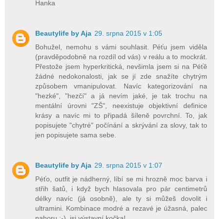
Hanka
Beautylife by Aja
29. srpna 2015 v 1:05
Bohužel, nemohu s vámi souhlasit. Péťu jsem viděla
(pravděpodobně na rozdíl od vás) v reálu a to mockrát.
Přestože jsem hyperkritická, nevšimla jsem si na Péťě
žádné nedokonalosti, jak se jí zde snažíte chytrým
způsobem vmanipulovat. Navíc kategorizování na
"hezké", "hezčí" a já nevím jaké, je tak trochu na
mentální úrovni "ZŠ", neexistuje objektivní definice
krásy a navíc mi to připadá šíleně povrchní. To, jak
popisujete "chytré" počínání a skrývání za slovy, tak to
jen popisujete sama sebe.
Beautylife by Aja
29. srpna 2015 v 1:07
Péťo, outfit je nádherný, líbí se mi hrozně moc barva i
střih šatů, i když bych hlasovala pro pár centimetrů
délky navíc (já osobně), ale ty si můžeš dovolit i
ultramini. Kombinace modré a rezavé je úžasná, palec
nahoru :-), jsi výstavní kočka!