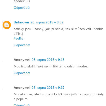
spodek :-D
Odpovědět
Unknown
28. srpna 2015 v 8:32
šatičky jsou úžasný, jak jsi štíhlá, tak si můžeš vzít i tenhle
střih :)
#‎selfie
Odpovědět
Anonymní
28. srpna 2015 v 9:13
Moc ti to sluší! Také se mi líbí tento odstín modré.
Odpovědět
Anonymní
28. srpna 2015 v 9:37
Model super, ale toto není lodičkový výstřih a nejsou to šaty
s peplum...
Odpovědět