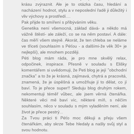
krásu zvýraznit. Ale je to otázka času, hledání a
nacházení hodnot, stylu a v neposlední řadě ji důležitý i
vliv výchovy a prostředí....
Pak přijde to smíření s přibýváním věku.
Genetika není všemocná, základ dává- a někdo má
vážně štěstí- ale záleží, co se na něm postaví. A dále:
čas měří všem stejně. Akorát, že ten chleba se neláme
ve třiceti (souhlasím s Péťou - a dalšími-že věk 30+ je
nejlepší), ale mnohem později.
Péti blog mám ráda, je pro mne skvělý relax,
odpočinek, inspirace. Přesně v souladu s Elišky
komentářem si uvědomuji, že Peti blog je její "obchodní
značka" a to že je krásná, zajímavá, chytrá a pracovitá,
znamená, že je úspěšná a umožňuje jí to dělat, co jí
baví. To je přece super!! Sleduju blog druhým rokem,
nekomentuji téměř vůbec, ale jsem věrná čtenářka.
Některé věci mě baví víc, některé míň, s něčím
souhlasím, něco v souladu s mým vyladěním není, ale
život je přece pestrý...
Za Tvou práci ti Péťo moc děkuji a přeju všem
čtenářkám, aby skrze Tebe hledaly a našly svůj styl a
svou hodnotu.