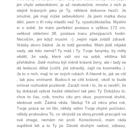
jim chybí sebevědomí, je až neskutečné, mnoho z nich je
stejně krásných jako jsi Ty, některé dokonce hezčí. Je
smutné, jak mají nízké sebevědomí. Já jsem matka dvou
dětí, jsem o tři roky mladší než Ty, vysokoškolačka. Myslím
si o sobě, že mám perfektní postavu s výškou 172 cm,
velikost oblečení 38, postava tvaru přesýpacích hodin.
Necvičím, jen když musím :-) ,nejím nijak zvlášť zdravě.
Vrásky skoro žádné. Je to totiž genetika. Mám jistě nějaké
vady, ale kdo nemá?.Ty máš i Ty. Tvoje fanynky, by měly
vědět, že vady, které vidí oni na sobě, většina lidí
přehlédne. Jistě mohou být méně krásné ženy, ale i tady se
dá ledacos dělat (cvičit, jíst zdravěji, zajít na kosmetiku..).
Je to o nich, mají to ve svých rukách. A hlavně to, jak se cítí
, tak jsou vnímané. Budou-li se cítit krásné, okolí to bude
vnímat rozhodně pozitivně. Zaráží mně i to, že si nevěří, že
by dokázali vybrat hezké oblečení tak jako Ty. Dokážou to,
chce to čas, cvik, trochu citu pro vkus, pozorovat druhé,
sledovat svět. Žádná věda. Sleduji Tě už něco přes rok,
Tvoje práce se mi líbí, někdy vidím Tvoje chytré počínání,
někdy prokouknu To, co skrýváš za slovy,prostě pracuješ na
své image, nemám nic proti. Koneckonců, mám ráda
úspěšné lidi a to Ty jsi. Dáváš druhým radost, zábavu,