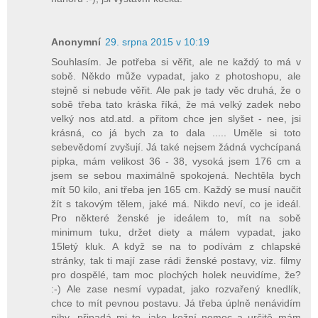
Anonymní
29. srpna 2015 v 10:19
Souhlasím. Je potřeba si věřit, ale ne každý to má v
sobě. Někdo může vypadat, jako z photoshopu, ale
stejně si nebude věřit. Ale pak je tady věc druhá, že o
sobě třeba tato kráska říká, že má velký zadek nebo
velký nos atd.atd. a přitom chce jen slyšet - nee, jsi
krásná, co já bych za to dala ..... Uměle si toto
sebevědomí zvyšují. Já také nejsem žádná vychcípaná
pipka, mám velikost 36 - 38, vysoká jsem 176 cm a
jsem se sebou maximálně spokojená. Nechtěla bych
mít 50 kilo, ani třeba jen 165 cm. Každý se musí naučit
žít s takovým tělem, jaké má. Nikdo neví, co je ideál.
Pro některé ženské je ideálem to, mít na sobě
minimum tuku, držet diety a málem vypadat, jako
15letý kluk. A když se na to podívám z chlapské
stránky, tak ti mají zase rádi ženské postavy, viz. filmy
pro dospělé, tam moc plochých holek neuvidíme, že?
:-) Ale zase nesmí vypadat, jako rozvařený knedlík,
chce to mít pevnou postavu. Já třeba úplně nenávidím
pihy, připadá mi to, jako kožní nemoc a určitě mám