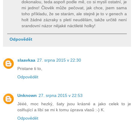
dokonalou, teda aspoň podle mě, co si myslí ostatní, je
mi jedno! Člověk může pečovat, jak chce, jsem sama
toho příkladu, že se starám, ale stejně je to v genech a
holt žádné zázraky s pletí neudělám, takže určitě není
srandovní názor nějaké náctileté holky!
Odpovědět
slaavkaa
27. srpna 2015 v 22:30
Pristane ti to,
Odpovědět
Unknown
27. srpna 2015 v 22:53
Jééé, moc hezký, šaty jsou krásné a jako celek to je
oslňující a líbí se mi k tomu úprava vlasů :-) K.
Odpovědět