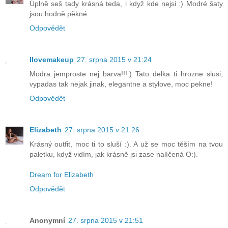
Úplně seš tady krásná teda, i když kde nejsi :) Modré šaty
jsou hodně pěkné
Odpovědět
Ilovemakeup
27. srpna 2015 v 21:24
Modra jemproste nej barva!!!:) Tato delka ti hrozne slusi,
vypadas tak nejak jinak, elegantne a stylove, moc pekne!
Odpovědět
Elizabeth
27. srpna 2015 v 21:26
Krásný outfit, moc ti to sluší :). A už se moc těším na tvou
paletku, když vidím, jak krásně jsi zase nalíčená O:).
Dream for Elizabeth
Odpovědět
Anonymní
27. srpna 2015 v 21:51