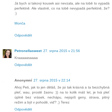
Já bych si takový kousek asi nevzala, ale na tobě to vypadá
perfektně. Ale vlastně, co na tobě nevypadá perfektně, že?
:)
Monča
Odpovědět
Petronellasweet
27. srpna 2015 v 21:56
Kraaaaasaaaa
Odpovědět
Anonymní
27. srpna 2015 v 22:14
Ahoj Peti, jak to jen děláš, že jsi tak krásná a ta bezchybná
pleť, wau, prostě žasnu :)) na to kolik máš let, je tvá pleť
úplně bez vrásek, nechápu, nejspíš geny, strava, pitný
režim a být v pohodě, viď? ;) Terez
Odpovědět