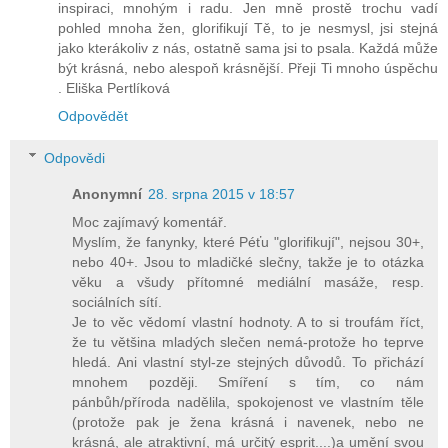
inspiraci, mnohým i radu. Jen mně prostě trochu vadí
pohled mnoha žen, glorifikují Tě, to je nesmysl, jsi stejná
jako kterákoliv z nás, ostatně sama jsi to psala. Každá může
být krásná, nebo alespoň krásnější. Přeji Ti mnoho úspěchu
. Eliška Pertlíková
Odpovědět
Odpovědi
Anonymní
28. srpna 2015 v 18:57
Moc zajímavý komentář.
Myslím, že fanynky, které Péťu "glorifikují", nejsou 30+,
nebo 40+. Jsou to mladičké slečny, takže je to otázka
věku a všudy přítomné mediální masáže, resp.
sociálních sítí.
Je to věc vědomí vlastní hodnoty. A to si troufám říct,
že tu většina mladých slečen nemá-protože ho teprve
hledá. Ani vlastní styl-ze stejných důvodů. To přichází
mnohem později. Smíření s tím, co nám
pánbůh/příroda nadělila, spokojenost ve vlastním těle
(protože pak je žena krásná i navenek, nebo ne
krásná, ale atraktivní, má určitý esprit....)a umění svou