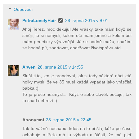
Odpovědi
PetraLovelyHair
28. srpna 2015 v 9:01
Ahoj Terez, moc děkuju! Ale vrásky také mám když se
směji, to si nemysli, kolem očí mám jemné a kolem úst
mám geneticky výraznější. Já se hodně mažu, snažím
se hodně pít, sportovat, dodržovat životsprávu atd......
Arwen
28. srpna 2015 v 14:55
Sluší ti to, jen je srandovní, jak si tady některé náctileté
holky myslí, že ve 35 musí každá vypadat jako vrásčitá
babka :)
To je přece nesmysl.... Když o sebe člověk pečuje, tak
to snad nehrozí :)
Anonymní
28. srpna 2015 v 22:45
Tak to vážně nechápu, kdes na to přišla, kůže po čase
ochabuje a Peťa má tu výhodu a štěstí, že má pleť