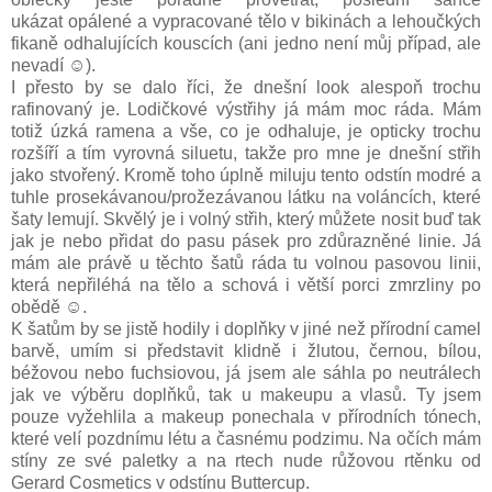
ukázat opálené a vypracované tělo v bikinách a lehoučkých
fikaně odhalujících kouscích (ani jedno není můj případ, ale
nevadí ☺).
I přesto by se dalo říci, že dnešní look alespoň trochu
rafinovaný je. Lodičkové výstřihy já mám moc ráda. Mám
totiž úzká ramena a vše, co je odhaluje, je opticky trochu
rozšíří a tím vyrovná siluetu, takže pro mne je dnešní střih
jako stvořený. Kromě toho úplně miluju tento odstín modré a
tuhle prosekávanou/prožezávanou látku na voláncích, které
šaty lemují. Skvělý je i volný střih, který můžete nosit buď tak
jak je nebo přidat do pasu pásek pro zdůrazněné linie. Já
mám ale právě u těchto šatů ráda tu volnou pasovou linii,
která nepřiléhá na tělo a schová i větší porci zmrzliny po
obědě ☺.
K šatům by se jistě hodily i doplňky v jiné než přírodní camel
barvě, umím si představit klidně i žlutou, černou, bílou,
béžovou nebo fuchsiovou, já jsem ale sáhla po neutrálech
jak ve výběru doplňků, tak u makeupu a vlasů. Ty jsem
pouze vyžehlila a makeup ponechala v přírodních tónech,
které velí pozdnímu létu a časnému podzimu. Na očích mám
stíny ze své paletky a na rtech nude růžovou rtěnku od
Gerard Cosmetics v odstínu Buttercup.