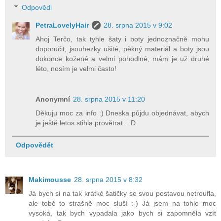
Odpovědi
PetraLovelyHair
28. srpna 2015 v 9:02
Ahoj Terčo, tak tyhle šaty i boty jednoznačně mohu
doporučit, jsouhezky ušité, pěkný materiál a boty jsou
dokonce kožené a velmi pohodlné, mám je už druhé
léto, nosím je velmi často!
Anonymní
28. srpna 2015 v 11:20
Děkuju moc za info :) Dneska půjdu objednávat, abych
je ještě letos stihla provětrat.. :D
Odpovědět
Makimousse
28. srpna 2015 v 8:32
Já bych si na tak krátké šatičky se svou postavou netroufla,
ale tobě to strašně moc sluší :-) Já jsem na tohle moc
vysoká, tak bych vypadala jako bych si zapomněla vzít