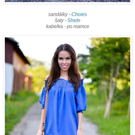
sandálky -
Choies
šaty -
SheIn
kabelka - po mamce