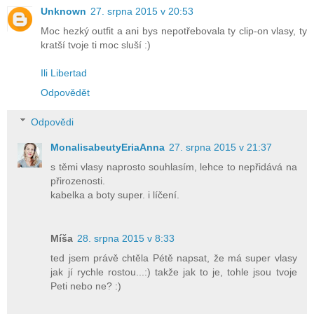
Unknown
27. srpna 2015 v 20:53
Moc hezký outfit a ani bys nepotřebovala ty clip-on vlasy, ty
kratší tvoje ti moc sluší :)
Ili Libertad
Odpovědět
Odpovědi
MonalisabeutyEriaAnna
27. srpna 2015 v 21:37
s těmi vlasy naprosto souhlasím, lehce to nepřidává na
přirozenosti.
kabelka a boty super. i líčení.
Míša
28. srpna 2015 v 8:33
ted jsem právě chtěla Pétě napsat, že má super vlasy
jak jí rychle rostou...:) takže jak to je, tohle jsou tvoje
Peti nebo ne? :)