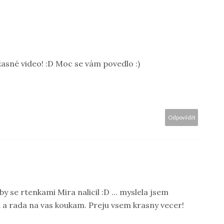
žasné video! :D Moc se vám povedlo :)
Odpovědět
yby se rtenkami Mira nalicil :D ... myslela jsem
a a rada na vas koukam. Preju vsem krasny vecer!