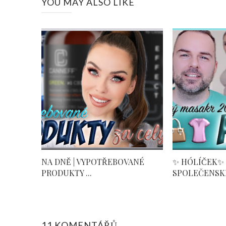
YOU MAY ALSO LIKE
NA DNĚ | VYPOTŘEBOVANÉ
✨ HÓLÍČEK✨
PRODUKTY ...
SPOLEČENSKÉ 
11 KOMENTÁŘŮ