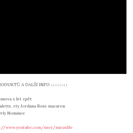
RODUKTŮ A DALŠÍ INFO ↓↓↓↓↓↓↓↓
ranova x let zpět
palette, rty Jordana Rose macaron
Orly Nominee
://www.youtube.com/user/miraslife