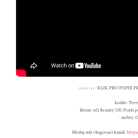
↓↓↓↓↓↓↓↓ KLIK PRO POPIS P
košile: Ter
líčení: oči Beauty UK Posh 
nehty: 
Sleduj náš vlogovací kanál:
https