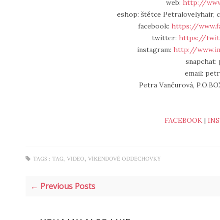
web:
http://www
eshop: štětce Petralovelyhair, c
facebook:
https://www.f
twitter:
https://twi
instagram:
http://www.i
snapchat: 
email: pet
Petra Vančurová, P.O.BOX
FACEBOOK
|
IN
,
,
TAGS :
TAG
VIDEO
VÍKENDOVÉ ODDECHOVKY
← Previous Posts