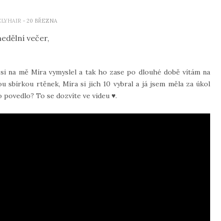
ELYHAIR
- 20 BŘEZNA
edělní večer,
si na mě Míra vymyslel a tak ho zase po dlouhé době vítám na
bírkou rtěnek, Míra si jich 10 vybral a já jsem měla za úkol
o povedlo? To se dozvíte ve videu ♥.