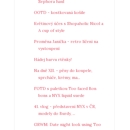
Sephora haul
OOTD - kostkovaná košile
Květinový účes s Shopaholic Nicol a
A cup of style
Proměna Janička - retro líčení na
vystoupení
Hádej barvu rtěnky!
Na dně XII. - pěny do koupele,
sprcháče, krémy, ma...
FOTD s paletkou Too faced Bon
bons a NYX liquid suede
41. vlog - představení NYX v ČR,
modely do Burdy, ...
GRWM: Date night look using Too