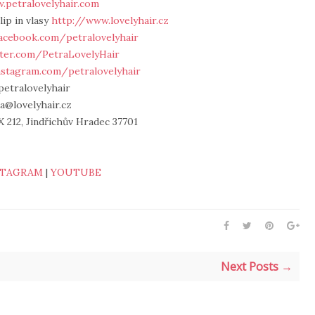
.petralovelyhair.com
lip in vlasy
http://www.lovelyhair.cz
acebook.com/petralovelyhair
tter.com/PetraLovelyHair
nstagram.com/petralovelyhair
petralovelyhair
ra@lovelyhair.cz
 212, Jindřichův Hradec 37701
STAGRAM
|
YOUTUBE
Next Posts →