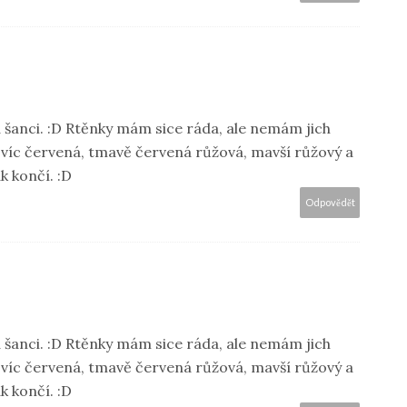
a šanci. :D Rtěnky mám sice ráda, ale nemám jich
víc červená, tmavě červená růžová, mavší růžový a
k končí. :D
Odpovědět
a šanci. :D Rtěnky mám sice ráda, ale nemám jich
víc červená, tmavě červená růžová, mavší růžový a
k končí. :D