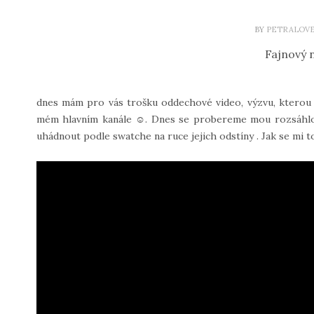
BY
PETRALOV
Fajnový n
dnes mám pro vás trošku oddechové video, výzvu, kterou 
mém hlavním kanále ☺. Dnes se probereme mou rozsáhlou s
uhádnout podle swatche na ruce jejich odstíny . Jak se mi t