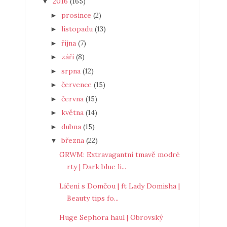
2016
(165)
▼
prosince
(2)
►
listopadu
(13)
►
října
(7)
►
září
(8)
►
srpna
(12)
►
července
(15)
►
června
(15)
►
května
(14)
►
dubna
(15)
►
března
(22)
▼
GRWM: Extravagantní tmavě modré
rty | Dark blue li...
Líčení s Domčou | ft Lady Domisha |
Beauty tips fo...
Huge Sephora haul | Obrovský