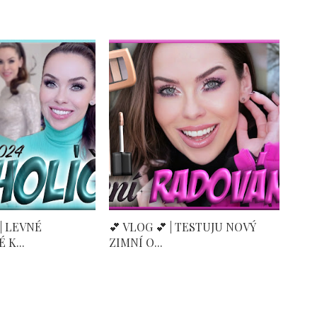
 | LEVNÉ
💕 VLOG 💕 | TESTUJU NOVÝ
K...
ZIMNÍ O...