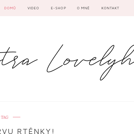
DOMŮ
VIDEO
E-SHOP
O MNĚ
KONTAKT
TAG
RVU RTĚNKY!