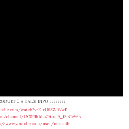
RODUKTŮ A DALŠÍ INFO ↓↓↓↓↓↓↓↓
utube.com/watch?v=K-rH9SZdWwE
com/channel/UCSRlb1dm79tom9_f5eCeV6A
://www.youtube.com/user/miraslife