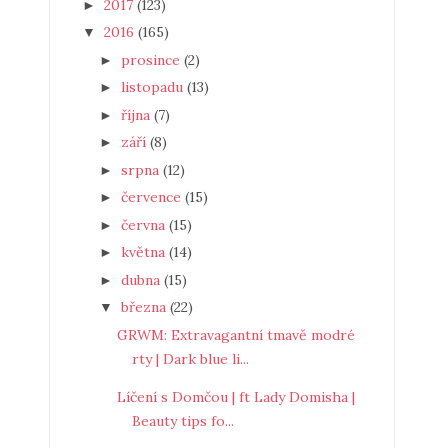
2017
(123)
►
2016
(165)
▼
prosince
(2)
►
listopadu
(13)
►
října
(7)
►
září
(8)
►
srpna
(12)
►
července
(15)
►
června
(15)
►
května
(14)
►
dubna
(15)
►
března
(22)
▼
GRWM: Extravagantní tmavě modré
rty | Dark blue li...
Líčení s Domčou | ft Lady Domisha |
Beauty tips fo...