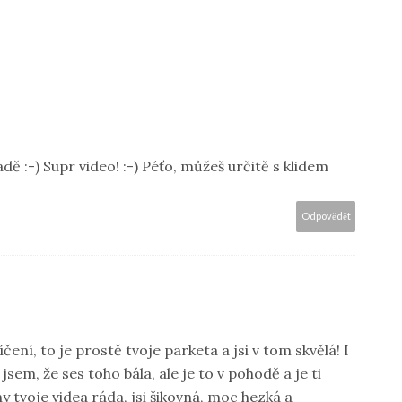
 :-) Supr video! :-) Péťo, můžeš určitě s klidem
Odpovědět
čení, to je prostě tvoje parketa a jsi v tom skvělá! I
jsem, že ses toho bála, ale je to v pohodě a je ti
tvoje videa ráda, jsi šikovná, moc hezká a