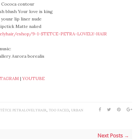
d Cococa contour
sh blush Your love is king
 younr lip liner nude
lipctick Matte naked
ovelyhair/eshop/9-1-STETCE-PETRA-LOVELY-HAIR
music:
llery Aurora borealis
STAGRAM
|
YOUTUBE
,
,
ŠTĚTCE PETRALOVELYHAIR
TOO FACED
URBAN
Next Posts →