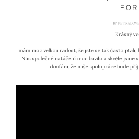
FOR
BY
PETRALOV
Krásný ve
mám moc velkou radost, že jste se tak často ptali, 
Nás společné natáčení moc bavilo a skvěle jsme si t
doufám, že naše spolupráce bude příj