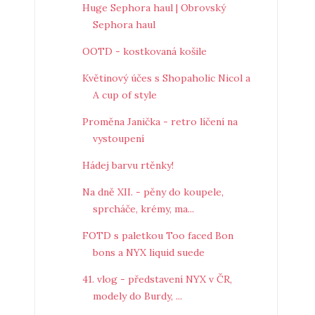
Huge Sephora haul | Obrovský
Sephora haul
OOTD - kostkovaná košile
Květinový účes s Shopaholic Nicol a
A cup of style
Proměna Janička - retro líčení na
vystoupení
Hádej barvu rtěnky!
Na dně XII. - pěny do koupele,
sprcháče, krémy, ma...
FOTD s paletkou Too faced Bon
bons a NYX liquid suede
41. vlog - představení NYX v ČR,
modely do Burdy, ...