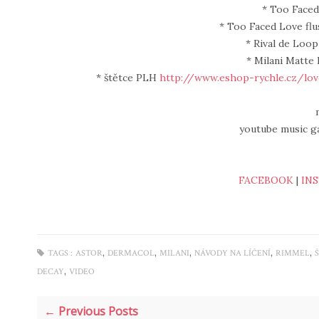
* Too Face
* Too Faced Love flu
* Rival de Loop
* Milani Matte 
* štětce PLH
http://www.eshop-rychle.cz/l
youtube music ga
FACEBOOK
|
IN
,
,
,
,
,
TAGS :
ASTOR
DERMACOL
MILANI
NÁVODY NA LÍČENÍ
RIMMEL
,
DECAY
VIDEO
← Previous Posts