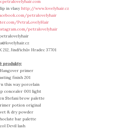
.petralovelyhair.com
lip in vlasy
http://www.lovelyhair.cz
acebook.com/petralovelyhair
tter.com/PetraLovelyHair
nstagram.com/petralovelyhair
petralovelyhair
ra@lovelyhair.cz
 212, Jindřichův Hradec 37701
é produkty:
 Hangover primer
sting finish 201
n this way porcelain
up concealer 001 light
n Stefani brow palette
rimer potion original
wet & dry powder
hoclate bar palette
ol Devil lash