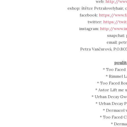
web:
http://www
eshop: štětce Petralovelyhair, c
facebook:
https://www.f
twitter:
https://twi
instagram:
http://www.i
snapchat: 
email: pet
Petra Vančurová, P.O.BOX
použit
* Too Faced
* Rimmel La
* Too Faced Bor
* Astor Lift me 
* Urban Decay Gwe
* Urban Decay P
* Dermacol 
* Too Faced C
* Dermac