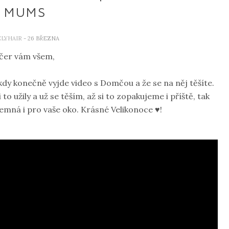
 MUMS
ELYHAIR
- 26 BŘEZNA
čer vám všem,
kdy konečně vyjde video s Domčou a že se na něj těšíte.
o užily a už se těším, až si to zopakujeme i příště, tak
emná i pro vaše oko. Krásné Velikonoce ♥!