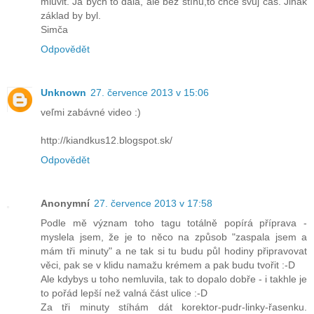
mluvit. Já bych to dala, ale bez stínů,to chce svůj čas. Jinak
základ by byl.
Simča
Odpovědět
Unknown
27. července 2013 v 15:06
veľmi zabávné video :)
http://kiandkus12.blogspot.sk/
Odpovědět
Anonymní
27. července 2013 v 17:58
Podle mě význam toho tagu totálně popírá příprava -
myslela jsem, že je to něco na způsob "zaspala jsem a
mám tři minuty" a ne tak si tu budu půl hodiny připravovat
věci, pak se v klidu namažu krémem a pak budu tvořit :-D
Ale kdybys u toho nemluvila, tak to dopalo dobře - i takhle je
to pořád lepší než valná část ulice :-D
Za tři minuty stíhám dát korektor-pudr-linky-řasenku.