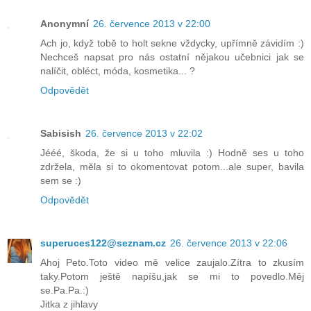
Anonymní
26. července 2013 v 22:00
Ach jo, když tobě to holt sekne vždycky, upřímně závidím :)
Nechceš napsat pro nás ostatní nějakou učebnici jak se
nalíčit, obléct, móda, kosmetika... ?
Odpovědět
Sabisish
26. července 2013 v 22:02
Jééé, škoda, že si u toho mluvila :) Hodně ses u toho
zdržela, měla si to okomentovat potom...ale super, bavila
sem se :)
Odpovědět
superuces122@seznam.cz
26. července 2013 v 22:06
Ahoj Peto.Toto video mě velice zaujalo.Zítra to zkusím
taky.Potom ještě napíšu,jak se mi to povedlo.Měj
se.Pa.Pa.:)
Jitka z jihlavy