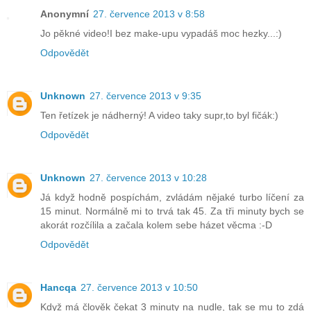
Anonymní
27. července 2013 v 8:58
Jo pěkné video!I bez make-upu vypadáš moc hezky...:)
Odpovědět
Unknown
27. července 2013 v 9:35
Ten řetízek je nádherný! A video taky supr,to byl fičák:)
Odpovědět
Unknown
27. července 2013 v 10:28
Já když hodně pospíchám, zvládám nějaké turbo líčení za
15 minut. Normálně mi to trvá tak 45. Za tři minuty bych se
akorát rozčílila a začala kolem sebe házet věcma :-D
Odpovědět
Hancqa
27. července 2013 v 10:50
Když má člověk čekat 3 minuty na nudle, tak se mu to zdá