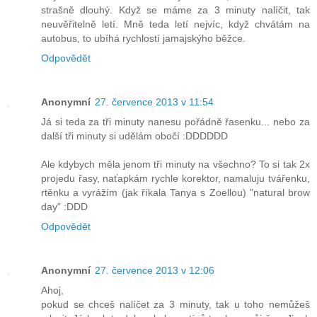
strašně dlouhý. Když se máme za 3 minuty nalíčit, tak
neuvěřitelně letí. Mně teda letí nejvíc, když chvátám na
autobus, to ubíhá rychlostí jamajskýho běžce.
Odpovědět
Anonymní
27. července 2013 v 11:54
Já si teda za tři minuty nanesu pořádně řasenku... nebo za
další tři minuty si udělám obočí :DDDDDD
Ale kdybych měla jenom tři minuty na všechno? To si tak 2x
projedu řasy, naťapkám rychle korektor, namaluju tvářenku,
rtěnku a vyrážím (jak říkala Tanya s Zoellou) "natural brow
day" :DDD
Odpovědět
Anonymní
27. července 2013 v 12:06
Ahoj,
pokud se chceš nalíčet za 3 minuty, tak u toho nemůžeš