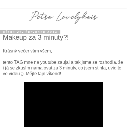
pátek 26. července 2013
Makeup za 3 minuty?!
Krásný večer vám všem,
tento TAG mne na youtube zaujal a tak jsme se rozhodla, že
i já se zkusím namalovat za 3 minuty, co jsem stihla, uvidíte
ve videu ;). Mějte fajn víkend!