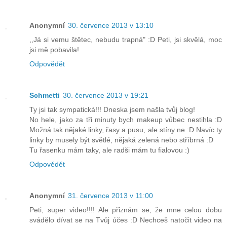
Anonymní
30. července 2013 v 13:10
,,Já si vemu štětec, nebudu trapná" :D Peti, jsi skvělá, moc
jsi mě pobavila!
Odpovědět
Schmetti
30. července 2013 v 19:21
Ty jsi tak sympatická!!! Dneska jsem našla tvůj blog!
No hele, jako za tři minuty bych makeup vůbec nestihla :D
Možná tak nějaké linky, řasy a pusu, ale stíny ne :D Navíc ty
linky by musely být světlé, nějaká zelená nebo stříbrná :D
Tu řasenku mám taky, ale radši mám tu fialovou :)
Odpovědět
Anonymní
31. července 2013 v 11:00
Peti, super video!!!! Ale přiznám se, že mne celou dobu
svádělo dívat se na Tvůj účes :D Nechceš natočit video na