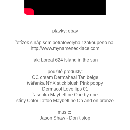
plavky: ebay
řetízek s nápisem petralovelyhair zakoupeno na:
http://www.mynamenecklace.com
lak: Loreal 624 Island in the sun
použité produkty:
CC cream Dermaheal Tan beige
tvářenka NYX stick blush Pink poppy
Dermacol Love lips 01
řasenka Maybelline One by one
stíny Color Tattoo Maybelline On and on bronze
music:
Jason Shaw - Don´t stop