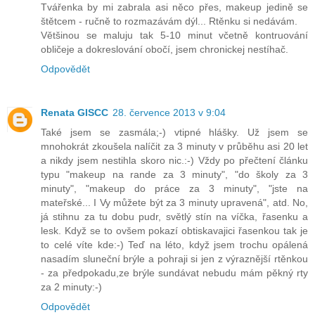
Tvářenka by mi zabrala asi něco přes, makeup jedině se
štětcem - ručně to rozmazávám dýl... Rtěnku si nedávám.
Většinou se maluju tak 5-10 minut včetně kontruování
obličeje a dokreslování obočí, jsem chronickej nestíhač.
Odpovědět
Renata GISCC
28. července 2013 v 9:04
Také jsem se zasmála;-) vtipné hlášky. Už jsem se
mnohokrát zkoušela nalíčit za 3 minuty v průběhu asi 20 let
a nikdy jsem nestihla skoro nic.:-) Vždy po přečtení článku
typu "makeup na rande za 3 minuty", "do školy za 3
minuty", "makeup do práce za 3 minuty", "jste na
mateřské... I Vy můžete být za 3 minuty upravená", atd. No,
já stihnu za tu dobu pudr, světlý stín na víčka, řasenku a
lesk. Když se to ovšem pokazí obtiskavajici řasenkou tak je
to celé víte kde:-) Teď na léto, když jsem trochu opálená
nasadím sluneční brýle a pohraji si jen z výraznější rtěnkou
- za předpokadu,ze brýle sundávat nebudu mám pěkný rty
za 2 minuty:-)
Odpovědět