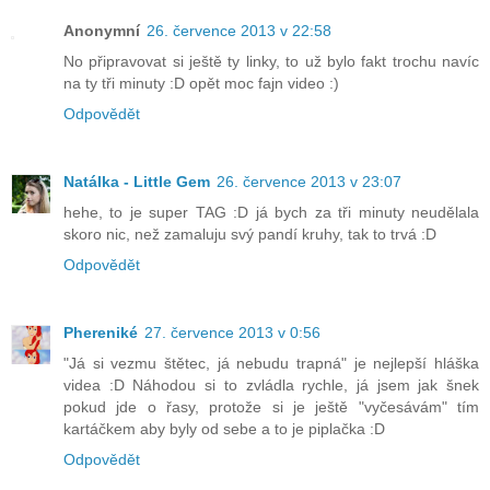
Anonymní
26. července 2013 v 22:58
No připravovat si ještě ty linky, to už bylo fakt trochu navíc
na ty tři minuty :D opět moc fajn video :)
Odpovědět
Natálka - Little Gem
26. července 2013 v 23:07
hehe, to je super TAG :D já bych za tři minuty neudělala
skoro nic, než zamaluju svý pandí kruhy, tak to trvá :D
Odpovědět
Phereniké
27. července 2013 v 0:56
"Já si vezmu štětec, já nebudu trapná" je nejlepší hláška
videa :D Náhodou si to zvládla rychle, já jsem jak šnek
pokud jde o řasy, protože si je ještě "vyčesávám" tím
kartáčkem aby byly od sebe a to je piplačka :D
Odpovědět