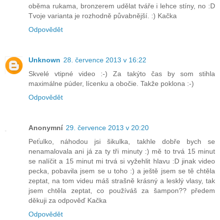
oběma rukama, bronzerem udělat tváře i lehce stíny, no :D
Tvoje varianta je rozhodně půvabnější. :) Kačka
Odpovědět
Unknown
28. července 2013 v 16:22
Skvelé vtipné video :-) Za takýto čas by som stihla
maximálne púder, lícenku a obočie. Takže poklona :-)
Odpovědět
Anonymní
29. července 2013 v 20:20
Peťulko, náhodou jsi šikulka, takhle dobře bych se
nenamalovala ani já za ty tři minuty :) mě to trvá 15 minut
se nalíčit a 15 minut mi trvá si vyžehlit hlavu :D jinak video
pecka, pobavila jsem se u toho :) a ještě jsem se tě chtěla
zeptat, na tom videu máš strašně krásný a lesklý vlasy, tak
jsem chtěla zeptat, co používáš za šampon?? předem
děkuji za odpověď Kačka
Odpovědět