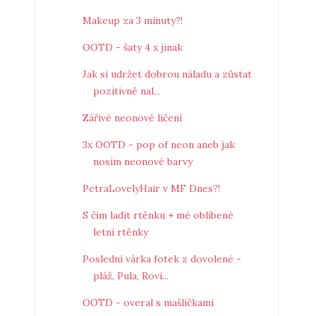
Makeup za 3 minuty?!
OOTD - šaty 4 x jinak
Jak si udržet dobrou náladu a zůstat
pozitivně nal...
Zářivé neonové líčení
3x OOTD - pop of neon aneb jak
nosím neonové barvy
PetraLovelyHair v MF Dnes?!
S čím ladit rtěnku + mé oblíbené
letní rtěnky
Poslední várka fotek z dovolené -
pláž, Pula, Rovi...
OOTD - overal s mašličkami