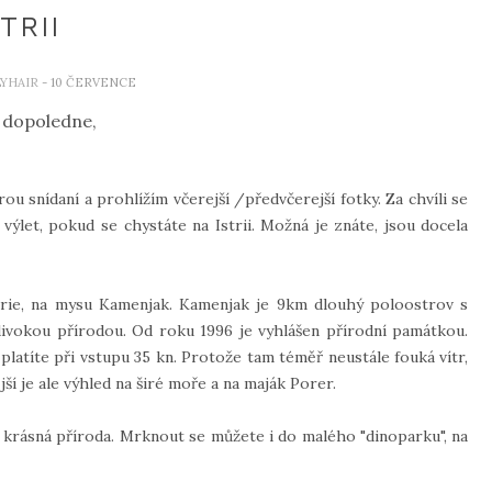
STRII
YHAIR
- 10 ČERVENCE
 dopoledne,
rou snídaní a prohlížím včerejší /předvčerejší fotky. Za chvíli se
výlet, pokud se chystáte na Istrii. Možná je znáte, jsou docela
strie, na mysu Kamenjak. Kamenjak je 9km dlouhý poloostrov s
divokou přírodou. Od roku 1996 je vyhlášen přírodní památkou.
platíte při vstupu 35 kn. Protože tam téměř neustále fouká vítr,
jší je ale výhled na širé moře a na maják Porer.
 krásná příroda. Mrknout se můžete i do malého "dinoparku", na