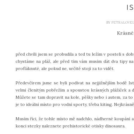
I
BY
PETRALOVEL
Krásné
před chvíli jsem se probudila a ted tu ležím v posteli s dob
chystáme na pláž, ale před tím vám musím dát dva tipy na 
profláknuté, ale pokud ne, určitě stojí za to vidět.
Předevčírem jsme se byli podívat na nejjižnějším bodě I
velmi členitým pobřežím a spoustou krásných plážiček a 
Můžete se tam dopravit na kole, pěšky nebo i autem, za to 
je to ideální místo pro vodní sporty, třeba kiting. Nejkrásně
Musím říci, že tohle místo mě nadchlo, nádherné koupání a
konci stezky naleznete prehistorické otisky dinosaura.