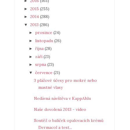
2016
(165)
►
2015
(255)
►
2014
(288)
►
2013
(286)
▼
prosince
(24)
►
listopadu
(26)
►
října
(28)
►
září
(23)
►
srpna
(23)
►
července
(21)
▼
3 plážové účesy pro mokré nebo
mastné vlasy
Nedávná návštěva v KappAhlu
Naše dovolená 2013 - video
Soutěž o balíček opalovacích krémů
Dermacol a test...