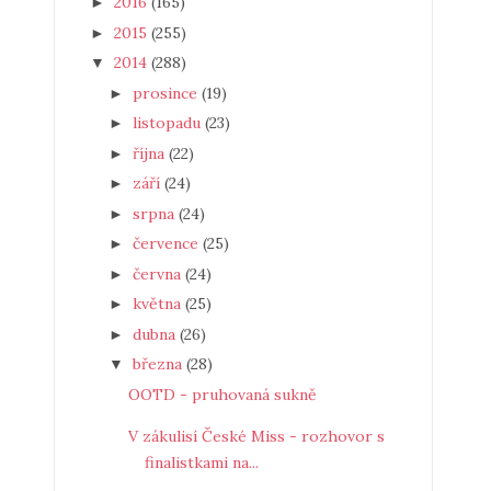
2016
(165)
►
2015
(255)
►
2014
(288)
▼
prosince
(19)
►
listopadu
(23)
►
října
(22)
►
září
(24)
►
srpna
(24)
►
července
(25)
►
června
(24)
►
května
(25)
►
dubna
(26)
►
března
(28)
▼
OOTD - pruhovaná sukně
V zákulisí České Miss - rozhovor s
finalistkami na...