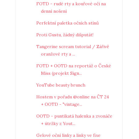
FOTD - rudé rty a kouřové oči na
denní nošení
Perfektní paletka očních stínů
Proti Gustu, žádný dišputát!
Tangerine scream tutorial / Zářivě
oranžové rty a ...
FOTD + OOTD na reportáž o České
Miss (projekt Sign...
YouTube beauty brunch
Hostem v pořadu @online na ČT 24
+ OOTD - "vintage...
OOTD - puntíkatá halenka a zvonáče
+ útržky z Yout...
Gelové oční linky a linky ve fixe