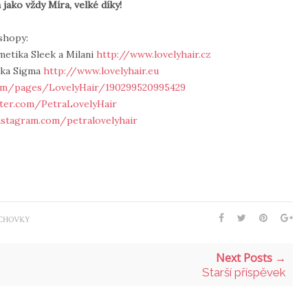
jako vždy Míra, velké díky!
shopy:
metika Sleek a Milani
http://www.lovelyhair.cz
tika Sigma
http://www.lovelyhair.eu
om/pages/LovelyHair/190299520995429
tter.com/PetraLovelyHair
nstagram.com/petralovelyhair
CHOVKY
Next Posts →
Starší příspěvek