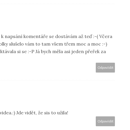
le k napsání komentáře se dostávám až teď :-( Včera
holky slušelo vám to tam všem třem moc a moc :-)
ktávala si se :-P Já bych měla asi jeden přeřek za
Odpovědět
dea.:) Jde vidět, že sis to užila!
Odpovědět