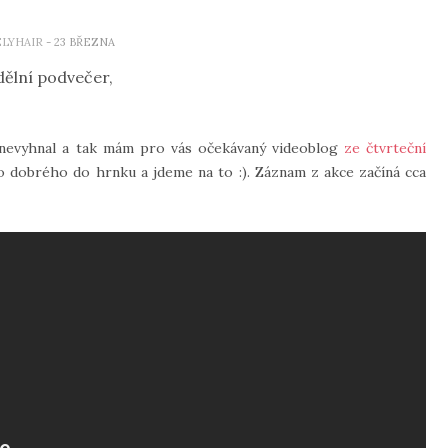
ELYHAIR
- 23 BŘEZNA
ělní podvečer,
 nevyhnal a tak mám pro vás očekávaný videoblog
ze čtvrteční
co dobrého do hrnku a jdeme na to :). Záznam z akce začíná cca