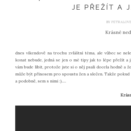
JE PŘEŽÍT A J
BY
PETRALOV
Krásné ned
dnes víkendově na trochu zvláštní téma, ale vůbec se ne
konat nebude, jedná se jen o mé tipy jak to lépe přežít a j
vám bude líbit, protože jste si o něj psali docela hodně a
může být přínosem pro spoustu žen a slečen. Takže pokud m
a podobně, sem s nimi :).....
Krásn