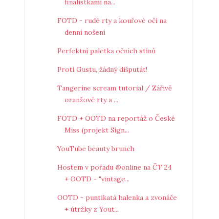
finalistkami na...
FOTD - rudé rty a kouřové oči na
denní nošení
Perfektní paletka očních stínů
Proti Gustu, žádný dišputát!
Tangerine scream tutorial / Zářivě
oranžové rty a ...
FOTD + OOTD na reportáž o České
Miss (projekt Sign...
YouTube beauty brunch
Hostem v pořadu @online na ČT 24
+ OOTD - "vintage...
OOTD - puntíkatá halenka a zvonáče
+ útržky z Yout...