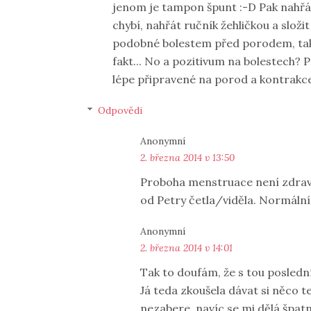
jenom je tampon špunt :-D Pak nahřá
chybí, nahřát ručník žehličkou a složi
podobné bolestem před porodem, tak
fakt... No a pozitivum na bolestech? 
lépe připravené na porod a kontrakc
Odpovědi
Anonymní
2. března 2014 v 13:50
Proboha menstruace není zdrav
od Petry četla/viděla. Normální k
Anonymní
2. března 2014 v 14:01
Tak to doufám, že s tou posledn
Já teda zkoušela dávat si něco t
nezabere, navíc se mi dělá špatn