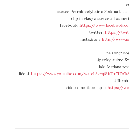
e
štětce Petralovelyhair a Sedona lace
clip in vlasy a štětce a kosme
facebook:
https://www.facebook.c
twitter:
https://twi
instagram:
http://www.i
na sobě: ko
šperky: aukro 
lak: Jordana te
líčení:
https://www.youtube.com/watch?v=qiS1fDr7HW
stříbrná
video o antikoncepci:
https://w