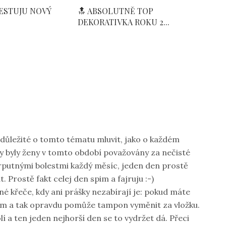
TESTUJU NOVÝ
🔝 ABSOLUTNĚ TOP
DEKORATIVKA ROKU 2...
ě důležité o tomto tématu mluvit, jako o každém
 byly ženy v tomto období považovány za nečisté
 urputnými bolestmi každý měsíc, jeden den prostě
. Prostě fakt celej den spim a fajruju :-)
 křeče, kdy ani prášky nezabírají je: pokud máte
em a tak opravdu pomůže tampon vyměnit za vložku.
lí a ten jeden nejhorší den se to vydržet dá. Přeci