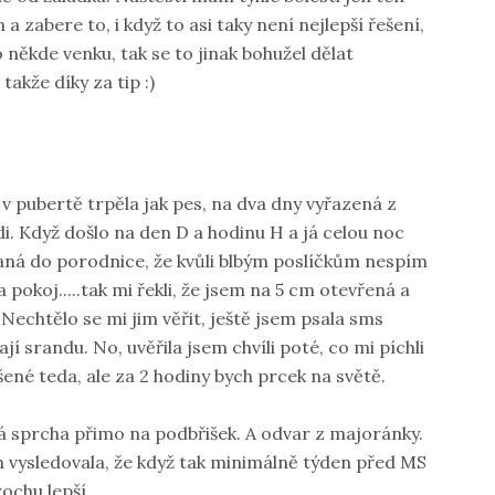
 a zabere to, i když to asi taky není nejlepší řešení,
 někde venku, tak se to jinak bohužel dělat
takže díky za tip :)
á v pubertě trpěla jak pes, na dva dny vyřazená z
di. Když došlo na den D a hodinu H a já celou noc
vaná do porodnice, že kvůli blbým poslíčkům nespím
pokoj.....tak mi řekli, že jsem na 5 cm otevřená a
Nechtělo se mi jim věřit, ještě jsem psala sms
í srandu. No, uvěřila jsem chvíli poté, co mi píchli
šené teda, ale za 2 hodiny bych prcek na světě.
á sprcha přimo na podbřišek. A odvar z majoránky.
em vysledovala, že když tak minimálně týden před MS
ochu lepší.