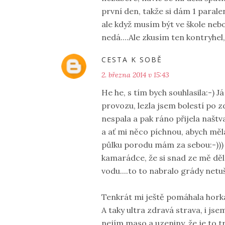
první den, takže si dám 1 paralen
ale když musím být ve škole nebo
nedá....Ale zkusím ten kontryhel, 
CESTA K SOBĚ
2. března 2014 v 15:43
He he, s tím bych souhlasila:-) J
provozu, lezla jsem bolestí po z
nespala a pak ráno přijela našt
a ať mi něco píchnou, abych měla 
půlku porodu mám za sebou:-))) 
kamarádce, že si snad ze mě dělaj
vodu....to to nabralo grády netu
Tenkrát mi ještě pomáhala hork
A taky ultra zdravá strava, i js
nejím maso a uzeniny, že je to tr