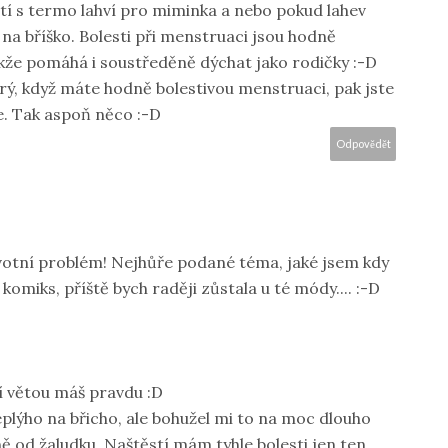
tí s termo lahví pro miminka a nebo pokud lahev
t na bříško. Bolesti při menstruaci jsou hodně
že pomáhá i soustředěně dýchat jako rodičky :-D
Prý, když máte hodně bolestivou menstruaci, pak jste
e. Tak aspoň něco :-D
Odpovědět
otní problém! Nejhůře podané téma, jaké jsem kdy
omiks, příště bych raději zůstala u té módy.... :-D
í větou máš pravdu :D
eplýho na břicho, ale bohužel mi to na moc dlouho
ě od žaludku. Naštěstí mám tyhle bolesti jen ten