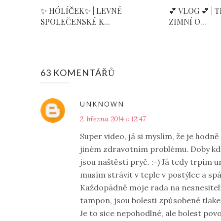
✨ HÓLÍČEK✨ | LEVNÉ
💕 VLOG 💕 | 
SPOLEČENSKÉ K...
ZIMNÍ O...
63 KOMENTÁŘŮ
UNKNOWN
2. března 2014 v 12:47
Super video, já si myslím, že je hodn
jiném zdravotním problému. Doby kdy
jsou naštěstí pryč. :-) Já tedy trpím
musím strávit v teple v postýlce a spát
Každopádně moje rada na nesnesitelné
tampon, jsou bolesti způsobené tlak
Je to sice nepohodlné, ale bolest povo