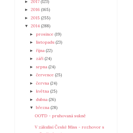
2017
(123)
►
2016
(165)
►
2015
(255)
►
2014
(288)
▼
prosince
(19)
►
listopadu
(23)
►
října
(22)
►
září
(24)
►
srpna
(24)
►
července
(25)
►
června
(24)
►
května
(25)
►
dubna
(26)
►
března
(28)
▼
OOTD - pruhovaná sukně
V zákulisí České Miss - rozhovor s