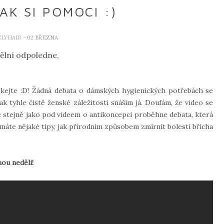
AK SI POMOCI :)
ELYHAIR
- 02 BŘEZNA
ělní odpoledne,
lekejte :D! Žádná debata o dámských hygienických potřebách se
ak tyhle čistě ženské záležitosti snáším já. Doufám, že video se
 že stejně jako pod videem o antikoncepci proběhne debata, která
áte nějaké tipy, jak přírodním způsobem zmírnit bolesti břicha
ou neděli!