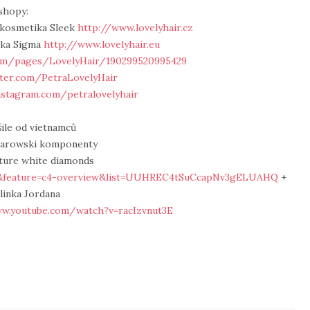
shopy:
, kosmetika Sleek
http://www.lovelyhair.cz
tika Sigma
http://www.lovelyhair.eu
om/pages/LovelyHair/190299520995429
tter.com/PetraLovelyHair
nstagram.com/petralovelyhair
šile od vietnamců
Svarowski komponenty
xture white diamonds
k&feature=c4-overview&list=UUHREC4tSuCcapNv3gELUAHQ
+
 linka Jordana
ww.youtube.com/watch?v=racIzvnut3E