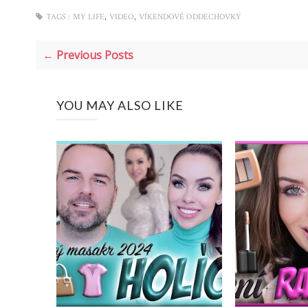
,
,
TAGS :
MY LIFE
VIDEO
VÍKENDOVÉ ODDECHOVKY
← Previous Posts
YOU MAY ALSO LIKE