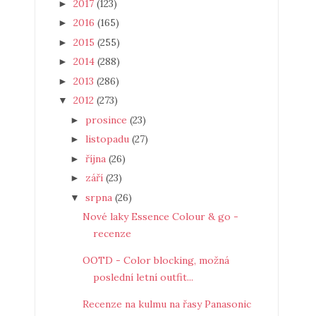
2017
(123)
►
2016
(165)
►
2015
(255)
►
2014
(288)
►
2013
(286)
►
2012
(273)
▼
prosince
(23)
►
listopadu
(27)
►
října
(26)
►
září
(23)
►
srpna
(26)
▼
Nové laky Essence Colour & go -
recenze
OOTD - Color blocking, možná
poslední letní outfit...
Recenze na kulmu na řasy Panasonic