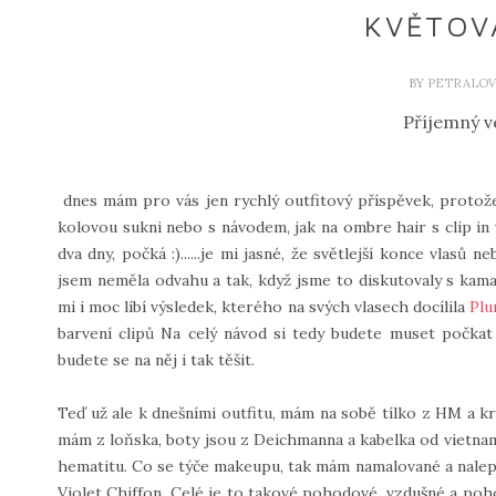
KVĚTOV
BY
PETRALOV
Příjemný v
dnes mám pro vás jen rychlý outfitový příspěvek, protože
kolovou sukni nebo s návodem, jak na ombre hair s clip in 
dva dny, počká :)......je mi jasné, že světlejší konce vlas
jsem neměla odvahu a tak, když jsme to diskutovaly s kama
mi i moc líbí výsledek, kterého na svých vlasech docílila
Plu
barvení clipů Na celý návod si tedy budete muset počkat 
budete se na něj i tak těšit.
Teď už ale k dnešními outfitu, mám na sobě tílko z HM a kr
mám z loňska, boty jsou z Deichmanna a kabelka od vietna
hematitu. Co se týče makeupu, tak mám namalované a nalep
Violet Chiffon. Celé je to takové pohodové, vzdušné a poho