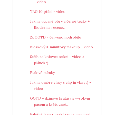
- video
TAG 10 přání - video
Jak na ucpané póry a černé tečky +
Bioderma recenz...
2x OOTD - červenomodrobíle
Bleskový 3-minutový makeup - video
Střih na kolovou sukni - video a
plánek :)
Fialové rtěnky
Jak na ombre vlasy s clip in vlasy :) -
video
OOTD - džínové kraťasy s vysokým
pasem a květované...
Falešný francouzský cop - mermaid