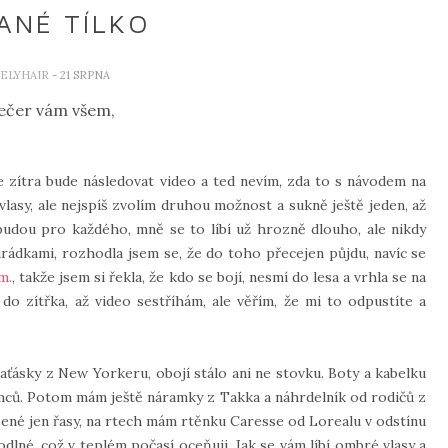
ANÉ TÍLKO
ELYHAIR
- 21 SRPNA
ečer vám všem,
 zítra bude následovat video a ted nevím, zda to s návodem na
vlasy, ale nejspíš zvolím druhou možnost a sukně ještě jeden, až
ů nebudou pro každého, mně se to líbí už hrozně dlouho, ale nikdy
rádkami, rozhodla jsem se, že do toho přecejen půjdu, navíc se
m.
, takže jsem si řekla, že kdo se bojí, nesmí do lesa a vrhla se na
do zítřka, až video sestříhám, ale věřím, že mi to odpustíte a
aťásky z New Yorkeru, obojí stálo ani ne stovku. Boty a kabelku
mců. Potom mám ještě náramky z Takka a náhrdelník od rodičů z
ené jen řasy, na rtech mám rtěnku Caresse od Lorealu v odstínu
dlné, což v teplém počasí oceňuji. Jak se vám líbí ombré vlasy a