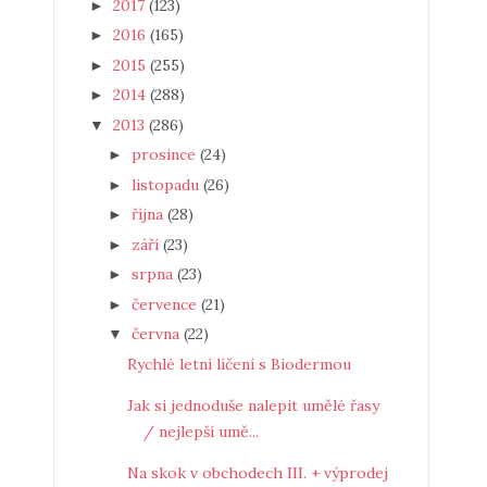
2017
(123)
►
2016
(165)
►
2015
(255)
►
2014
(288)
►
2013
(286)
▼
prosince
(24)
►
listopadu
(26)
►
října
(28)
►
září
(23)
►
srpna
(23)
►
července
(21)
►
června
(22)
▼
Rychlé letní líčení s Biodermou
Jak si jednoduše nalepit umělé řasy
/ nejlepší umě...
Na skok v obchodech III. + výprodej