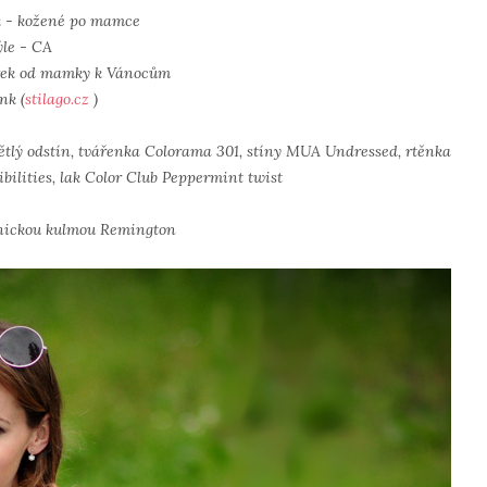
k - kožené po mamce
ýle - CA
dárek od mamky k Vánocům
nk (
stilago.cz
)
tlý odstín, tvářenka Colorama 301, stíny MUA Undressed, rtěnka
bilities, lak Color Club Peppermint twist
nickou kulmou Remington