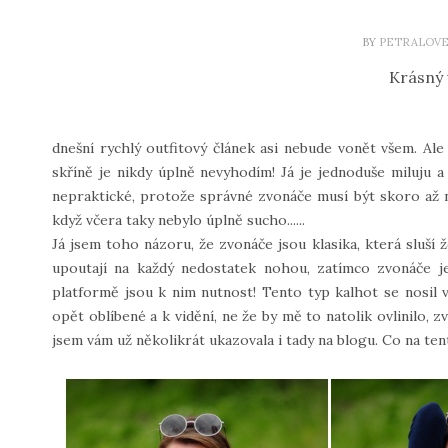
BY
PETRALOVE
Krásný 
dnešní rychlý outfitový článek asi nebude vonět všem. A
skříně je nikdy úplně nevyhodím! Já je jednoduše miluju a
nepraktické, protože správné zvonáče musí být skoro až n
když včera taky nebylo úplně sucho......
Já jsem toho názoru, že zvonáče jsou klasika, která sluší
upoutají na každý nedostatek nohou, zatímco zvonáče je
platformě jsou k nim nutnost! Tento typ kalhot se nosil v
opět oblíbené a k vidění, ne že by mě to natolik ovlinilo, 
jsem vám už několikrát ukazovala i tady na blogu. Co na ten