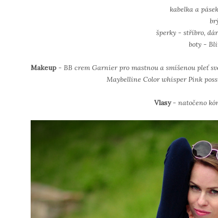
kabelka a páse
br
šperky - stříbro, 
boty - Bli
Makeup
- BB crem Garnier pro mastnou a smíšenou pleť svě
Maybelline Color whisper Pink possi
Vlasy
- natočeno kó