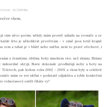
LYHAIR
- 26 ČERVNA
večer všem,
le já vám něco povím, někdy mám prostě náladu na zvonáče a ze
 každé léto je několikrát provětrám - v zimě jsou totiž krajně
a zem a tahat je v blátě nebo sněhu, není to pravé ořechové, i
 ženám s ženskými, oblými, boky mnohem více, než skinny. Skinny
 milosrdně skryjí. Navíc dokonale prodlužují nohy a boty na
 70.letech, pak kolem roku 2002 - 2005 a vloni byly u celebrit
zvonáče mám ve své skříni v podstatě odjakživa a tyhle konkrétní
to volnočasový outfit říkáte vy?