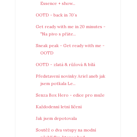
Essence + show...
OOTD - back in 70´s
Get ready with me in 20 minutes -
"Na pivo s přáte...
Sneak peak - Get ready with me -
OOTD
OOTD - zlatá & růžová & bílá
Představení novinky Ariel aneb jak
jsem potkala Le...
Senza Box Hero - edice pro muže
Každodenní letní líčení
Jak jsem depotovala
Soutěž o dva vstupy na modní