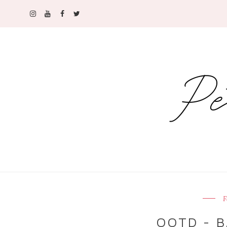
F
OOTD - B