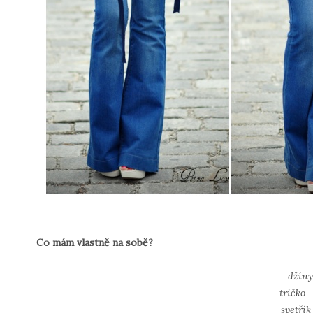
Co mám vlastně na sobě?
džíny
tričko 
svetřík