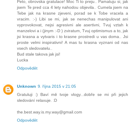
Peto, obrovska gratulace! Moc Ti to preju.. Pamatuju si, jak
jsem Te pred cca 4 lety nahodou objevila.. Cumela jsem na
Tebe jak na krasne zjeveni, porad se k Tobe vracela a
vracim. :-) Libi se mi, jak se nenechas manipulovat ani
vyprovokovat, nejsi agresivni ale asertivni, Tvuj vztah k
manzelovi a i (jinym :-D ) zviratum, Tvuj optimismus a to, jak
jsi krasna a vytvaris i to krasne prostredi u vas doma.. Jsi
proste velmi inspirativni! A mas tu krasna vyznani od nas
vsech sledovatelu..
Bud stale takova jak jsi!
Lucka
Odpovědět
Unknown
9. října 2015 v 21:05
Gratuluji :) Baví mě tvoje vlogy...dobře se mi při jejich
sledování relaxuje. :D
the.best.way.is.my.way@gmail.com
Odpovědět