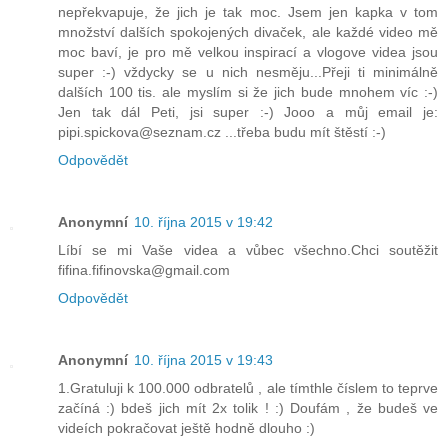
nepřekvapuje, že jich je tak moc. Jsem jen kapka v tom
množství dalších spokojených divaček, ale každé video mě
moc baví, je pro mě velkou inspirací a vlogove videa jsou
super :-) vždycky se u nich nesměju...Přeji ti minimálně
dalších 100 tis. ale myslím si že jich bude mnohem víc :-)
Jen tak dál Peti, jsi super :-) Jooo a můj email je:
pipi.spickova@seznam.cz ...třeba budu mít štěstí :-)
Odpovědět
Anonymní
10. října 2015 v 19:42
Líbí se mi Vaše videa a vůbec všechno.Chci soutěžit
fifina.fifinovska@gmail.com
Odpovědět
Anonymní
10. října 2015 v 19:43
1.Gratuluji k 100.000 odbratelů , ale tímthle číslem to teprve
začíná :) bdeš jich mít 2x tolik ! :) Doufám , že budeš ve
videích pokračovat ještě hodně dlouho :)