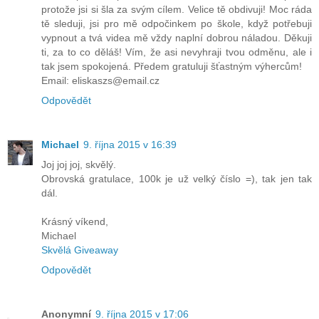
protože jsi si šla za svým cílem. Velice tě obdivuji! Moc ráda
tě sleduji, jsi pro mě odpočinkem po škole, když potřebuji
vypnout a tvá videa mě vždy naplní dobrou náladou. Děkuji
ti, za to co děláš! Vím, že asi nevyhraji tvou odměnu, ale i
tak jsem spokojená. Předem gratuluji šťastným výhercům!
Email: eliskaszs@email.cz
Odpovědět
Michael
9. října 2015 v 16:39
Joj joj joj, skvělý.
Obrovská gratulace, 100k je už velký číslo =), tak jen tak
dál.
Krásný víkend,
Michael
Skvělá Giveaway
Odpovědět
Anonymní
9. října 2015 v 17:06