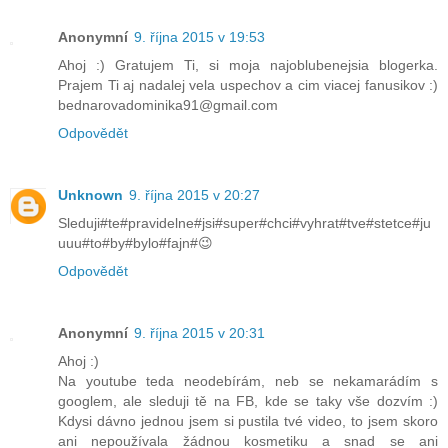
Anonymní
9. října 2015 v 19:53
Ahoj :) Gratujem Ti, si moja najoblubenejsia blogerka.
Prajem Ti aj nadalej vela uspechov a cim viacej fanusikov :)
bednarovadominika91@gmail.com
Odpovědět
Unknown
9. října 2015 v 20:27
Sleduji#te#pravidelne#jsi#super#chci#vyhrat#tve#stetce#ju
uuu#to#by#bylo#fajn#😉
Odpovědět
Anonymní
9. října 2015 v 20:31
Ahoj :)
Na youtube teda neodebírám, neb se nekamarádím s
googlem, ale sleduji tě na FB, kde se taky vše dozvím :)
Kdysi dávno jednou jsem si pustila tvé video, to jsem skoro
ani nepoužívala žádnou kosmetiku a snad se ani