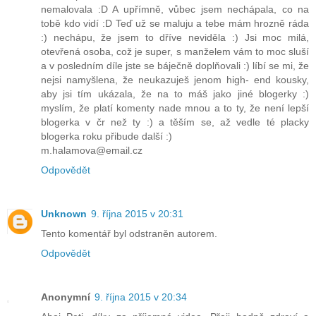
nemalovala :D A upřímně, vůbec jsem nechápala, co na
tobě kdo vidí :D Teď už se maluju a tebe mám hrozně ráda
:) nechápu, že jsem to dříve neviděla :) Jsi moc milá,
otevřená osoba, což je super, s manželem vám to moc sluší
a v posledním díle jste se báječně doplňovali :) líbí se mi, že
nejsi namyšlena, že neukazuješ jenom high- end kousky,
aby jsi tím ukázala, že na to máš jako jiné blogerky :)
myslím, že platí komenty nade mnou a to ty, že není lepší
blogerka v čr než ty :) a těším se, až vedle té placky
blogerka roku přibude další :)
m.halamova@email.cz
Odpovědět
Unknown
9. října 2015 v 20:31
Tento komentář byl odstraněn autorem.
Odpovědět
Anonymní
9. října 2015 v 20:34