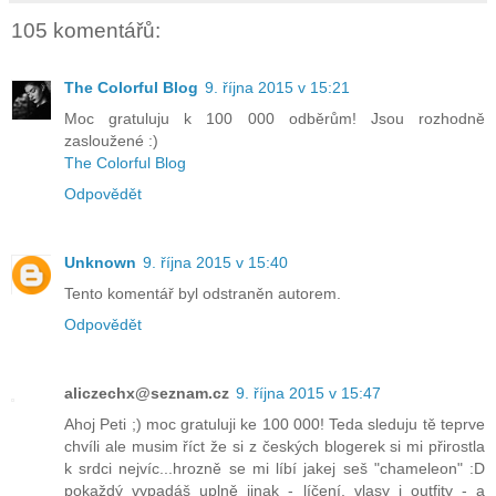
105 komentářů:
The Colorful Blog
9. října 2015 v 15:21
Moc gratuluju k 100 000 odběrům! Jsou rozhodně
zasloužené :)
The Colorful Blog
Odpovědět
Unknown
9. října 2015 v 15:40
Tento komentář byl odstraněn autorem.
Odpovědět
aliczechx@seznam.cz
9. října 2015 v 15:47
Ahoj Peti ;) moc gratuluji ke 100 000! Teda sleduju tě teprve
chvíli ale musim říct že si z českých blogerek si mi přirostla
k srdci nejvíc...hrozně se mi líbí jakej seš "chameleon" :D
pokaždý vypadáš uplně jinak - líčení, vlasy i outfity - a