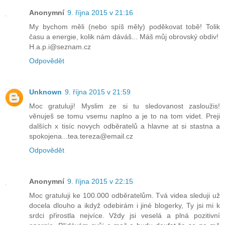
Anonymní
9. října 2015 v 21:16
My bychom měli (nebo spíš měly) poděkovat tobě! Tolik
času a energie, kolik nám dáváš... Máš můj obrovský obdiv!
H.a.p.i@seznam.cz
Odpovědět
Unknown
9. října 2015 v 21:59
Moc gratuluji! Myslim ze si tu sledovanost zasloužis!
věnuješ se tomu vsemu naplno a je to na tom videt. Preji
dalších x tisíc novych odběratelů a hlavne at si stastna a
spokojena...tea.tereza@email.cz
Odpovědět
Anonymní
9. října 2015 v 22:15
Moc gratuluji ke 100.000 odběratelům. Tvá videa sleduji už
docela dlouho a ikdyž odebirám i jiné blogerky, Ty jsi mi k
srdci přirostla nejvíce. Vždy jsi veselá a plná pozitivní