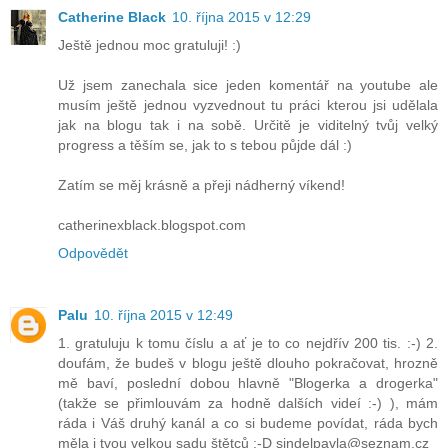
Catherine Black
10. října 2015 v 12:29
Ještě jednou moc gratuluji! :)
Už jsem zanechala sice jeden komentář na youtube ale
musím ještě jednou vyzvednout tu práci kterou jsi udělala
jak na blogu tak i na sobě. Určitě je viditelný tvůj velký
progress a těším se, jak to s tebou půjde dál :)
Zatím se měj krásně a přeji nádherný víkend!
catherinexblack.blogspot.com
Odpovědět
Palu
10. října 2015 v 12:49
1. gratuluju k tomu číslu a ať je to co nejdřív 200 tis. :-) 2.
doufám, že budeš v blogu ještě dlouho pokračovat, hrozně
mě baví, poslední dobou hlavně "Blogerka a drogerka"
(takže se přimlouvám za hodně dalších videí :-) ), mám
ráda i Váš druhý kanál a co si budeme povídat, ráda bych
měla i tvou velkou sadu štětců :-D sindelpavla@seznam.cz