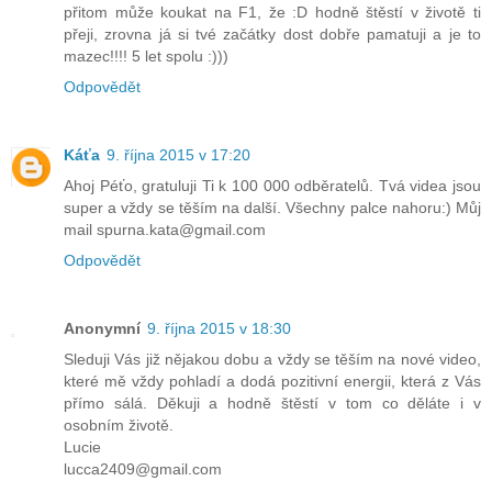
přitom může koukat na F1, že :D hodně štěstí v životě ti
přeji, zrovna já si tvé začátky dost dobře pamatuji a je to
mazec!!!! 5 let spolu :)))
Odpovědět
Káťa
9. října 2015 v 17:20
Ahoj Péťo, gratuluji Ti k 100 000 odběratelů. Tvá videa jsou
super a vždy se těším na další. Všechny palce nahoru:) Můj
mail spurna.kata@gmail.com
Odpovědět
Anonymní
9. října 2015 v 18:30
Sleduji Vás již nějakou dobu a vždy se těším na nové video,
které mě vždy pohladí a dodá pozitivní energii, která z Vás
přímo sálá. Děkuji a hodně štěstí v tom co děláte i v
osobním životě.
Lucie
lucca2409@gmail.com