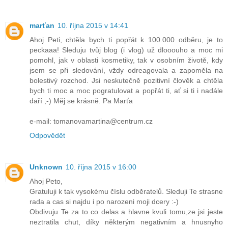
marťan
10. října 2015 v 14:41
Ahoj Peti, chtěla bych ti popřát k 100.000 odběru, je to
peckaaa! Sleduju tvůj blog (i vlog) už dlooouho a moc mi
pomohl, jak v oblasti kosmetiky, tak v osobním životě, kdy
jsem se při sledování, vždy odreagovala a zapoměla na
bolestivý rozchod. Jsi neskutečně pozitivní člověk a chtěla
bych ti moc a moc pogratulovat a popřát ti, ať si ti i nadále
daří ;-) Měj se krásně. Pa Marťa
e-mail: tomanovamartina@centrum.cz
Odpovědět
Unknown
10. října 2015 v 16:00
Ahoj Peto,
Gratuluji k tak vysokému číslu odběratelů. Sleduji Te strasne
rada a cas si najdu i po narozeni moji dcery :-)
Obdivuju Te za to co delas a hlavne kvuli tomu,ze jsi jeste
neztratila chut, díky některým negativním a hnusnyho