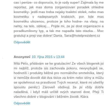
cas i penize- co doporucis, to je vzdy super! Zajimala by me
reportaz, jak mas doma zorganizovan poradek ohledne
kosmetiky- jestli mas treba nejaky toaletni stolek, nebo mas
kosmetiku v nadepsanych krabicich, por. kde mas
kosmetiku ulozenou, protoze je toho hodne- na vlasy, na
nehty, na telo, oblicej.... Prijde mi, ze jsi dost organizacni a
poradkumilovny typ, a tak me napadla tato otazka... Moc
gratuluji a preji vse dobre! Dania. Sara@hotelprezident.cz
Odpovědět
Anonymní
10. října 2015 v 13:44
Milá Péťo, přidávám se ke gratulacím! Ze všech blogerek jsi
mi nejblíž, protože sis zachovala pokoru, nevyvyšuješ se,
hodnotíš i produkty běžné pro normálního smrtelníka, který
si nemůže dovolit dát dva tisíce za krém nebo stíny a můžu
se spolehnout na pravdivost Tvých recenzí, které mi ušetřily
spoustu peněz:) Zároveň obdivuji, že jsi vždy dobře
naladěná, i když máš určitě svých starostí dost. Přeji Ti
všechno dobré v blogování i běžném životě. Klára
Odpovědět