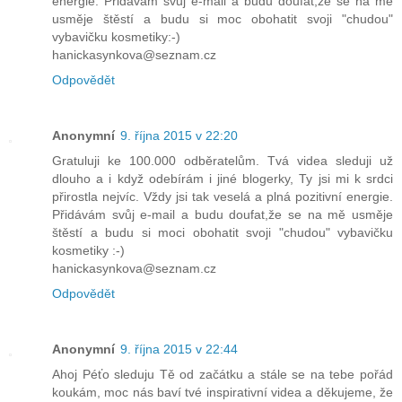
energie. Přidávám svůj e-mail a budu doufat,že se na mě
usměje štěstí a budu si moc obohatit svoji "chudou"
vybavičku kosmetiky:-)
hanickasynkova@seznam.cz
Odpovědět
Anonymní
9. října 2015 v 22:20
Gratuluji ke 100.000 odběratelům. Tvá videa sleduji už
dlouho a i když odebírám i jiné blogerky, Ty jsi mi k srdci
přirostla nejvíc. Vždy jsi tak veselá a plná pozitivní energie.
Přidávám svůj e-mail a budu doufat,že se na mě usměje
štěstí a budu si moci obohatit svoji "chudou" vybavičku
kosmetiky :-)
hanickasynkova@seznam.cz
Odpovědět
Anonymní
9. října 2015 v 22:44
Ahoj Péťo sleduju Tě od začátku a stále se na tebe pořád
koukám, moc nás baví tvé inspirativní videa a děkujeme, že