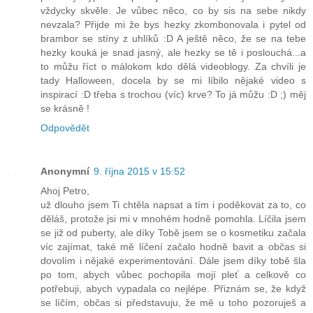
vždycky skvěle. Je vůbec něco, co by sis na sebe nikdy
nevzala? Přijde mi že bys hezky zkombonovala i pytel od
brambor se stíny z uhlíků :D A ještě něco, že se na tebe
hezky kouká je snad jasný, ale hezky se tě i poslouchá...a
to můžu říct o málokom kdo dělá videoblogy. Za chvíli je
tady Halloween, docela by se mi líbilo nějaké video s
inspirací :D třeba s trochou (víc) krve? To já můžu :D ;) měj
se krásně !
Odpovědět
Anonymní
9. října 2015 v 15:52
Ahoj Petro,
už dlouho jsem Ti chtěla napsat a tím i poděkovat za to, co
děláš, protože jsi mi v mnohém hodně pomohla. Líčila jsem
se již od puberty, ale díky Tobě jsem se o kosmetiku začala
víc zajímat, také mě líčení začalo hodně bavit a občas si
dovolím i nějaké experimentování. Dále jsem díky tobě šla
po tom, abych vůbec pochopila mojí pleť a celkově co
potřebuji, abych vypadala co nejlépe. Přiznám se, že když
se líčím, občas si představuju, že mě u toho pozoruješ a