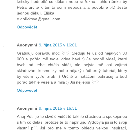
kriticky hodnotíš co dělám nebo si řeknu: tuhle rtěnku by
Petra určitě k těmto očím nepoužila a podobně :-D Ještě
jednou děkuji. Eliška
e.dolivkova@gmail.com
Odpovědět
Anonymní
9. října 2015 v 16:01
Gratuluju opravdu moc ♡♡ Sleduju tě už od nějakých 30
000 a pořád mě tvoje videa baví :) Je hodně videí, které
bych od tebe chtěla vidět, ale nejvíc mě asi zajímá
skladování kosmetiky nebo nějaký nádherný tutoriál, který
by všem vytřel zrak :) Určitě a natáčení pokračuj a buď
pořád takhle veselá a milá :) Jsi nejlepší ♡♡
Odpovědět
Anonymní
9. října 2015 v 16:31
Ahoj Péti, je to skvělé vidět tě takhle šťastnou a spokojenou
s tím co děláš, protože tě to naplňuje. Vydobyla jsi si to svojí
vlastní pílí. Jsi pro mě v tomto ohledu velkou inspirací,