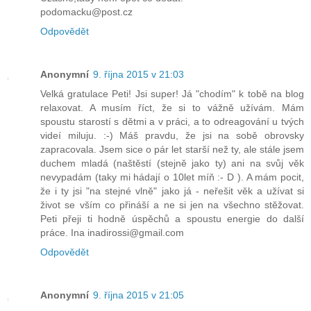
podomacku@post.cz
Odpovědět
Anonymní
9. října 2015 v 21:03
Velká gratulace Peti! Jsi super! Já "chodím" k tobě na blog
relaxovat. A musím říct, že si to vážně užívám. Mám
spoustu starostí s dětmi a v práci, a to odreagování u tvých
videí miluju. :-) Máš pravdu, že jsi na sobě obrovsky
zapracovala. Jsem sice o pár let starší než ty, ale stále jsem
duchem mladá (naštěstí (stejně jako ty) ani na svůj věk
nevypadám (taky mi hádají o 10let míň :- D ). A mám pocit,
že i ty jsi "na stejné vlně" jako já - neřešit věk a užívat si
život se vším co přináší a ne si jen na všechno stěžovat.
Peti přeji ti hodně úspěchů a spoustu energie do další
práce. Ina inadirossi@gmail.com
Odpovědět
Anonymní
9. října 2015 v 21:05