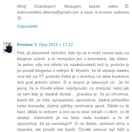
Ahoj! Gratulujem! Sledujem kazde video😊
dobrovodska.viktoria@gmail.com a zase si krasne nalicena
😊
Odpovědět
Kristina
9. října 2015 v 17:12
Peti, já absolutně netuším, kdo by se ti mohl rovnat tady na
blogové scéně, a to nemyslím jen v kosmetice, ale vůbec.
Je jedno, zda má někdo víc následovatelů než ty, protože ty
jsi prostě blogerka s velkým B. Myslím, že tě sleduje daleko
více lidí na YT, protože třeba já s dcerkou na tebe koukáme
dvě pod jedním účtem :D a stopro je takových víc. Je mi
jasný, že si člověk vůbec nepřipouští, co dokázal, nebo jak
se tam kde je vlastně dostal.... pravdou je, že jsi ohromná,
bavíš lidi, jsi milá, sympatická, opravdová, žádná přetvářka
nebo komedie, žádné výkřiky nevhodné apod. Děláš co tě
baví, děláš to srdcem a ono se to dost odráží i v těch, co tě
sledují, minimálně já na tebe ráda koukám a to tě
upozorňuji, že se nemaluju!!! :D no dobře, semtam stíny a
řasenka, ale prostě mě bavíš. Člověk nemusí být řidič a