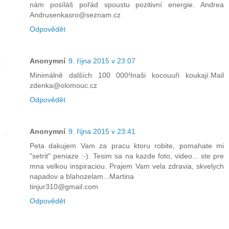
nám posíláš pořád spoustu pozitivní energie. Andrea
Andrusenkasro@seznam.cz
Odpovědět
Anonymní
9. října 2015 v 23:07
Minimálně dalších 100 000!Inaši kocouuři koukají.Mail
zdenka@olomouc.cz
Odpovědět
Anonymní
9. října 2015 v 23:41
Peta dakujem Vam za pracu ktoru robite, pomahate mi
"setrit" peniaze :-). Tesim sa na kazde foto, video... ste pre
mna velkou inspiraciou. Prajem Vam vela zdravia, skvelych
napadov a blahozelam...Martina
tinjur310@gmail.com
Odpovědět