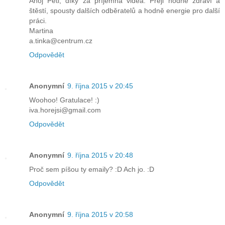
Ahoj Peti, díky za příjemná videa. Přeji hodně zdraví a
štěstí, spousty dalších odběratelů a hodně energie pro další
práci.
Martina
a.tinka@centrum.cz
Odpovědět
Anonymní
9. října 2015 v 20:45
Woohoo! Gratulace! :)
iva.horejsi@gmail.com
Odpovědět
Anonymní
9. října 2015 v 20:48
Proč sem píšou ty emaily? :D Ach jo. :D
Odpovědět
Anonymní
9. října 2015 v 20:58