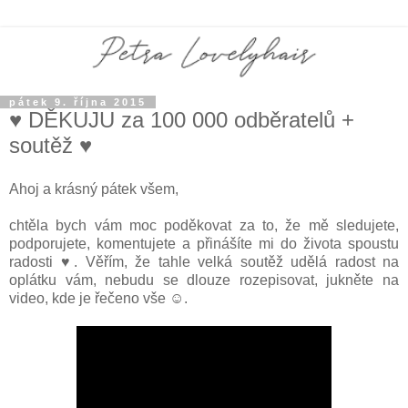
pátek 9. října 2015
♥ DĚKUJU za 100 000 odběratelů +
soutěž ♥
Ahoj a krásný pátek všem,
chtěla bych vám moc poděkovat za to, že mě sledujete,
podporujete, komentujete a přinášíte mi do života spoustu
radosti ♥. Věřím, že tahle velká soutěž udělá radost na
oplátku vám, nebudu se dlouze rozepisovat, jukněte na
video, kde je řečeno vše ☺.