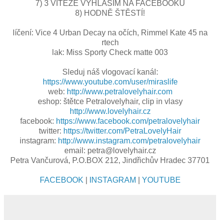
7) 3 VÍTĚZE VYHLÁSÍM NA FACEBOOKU
8) HODNĚ ŠTĚSTÍ!
líčení: Vice 4 Urban Decay na očích, Rimmel Kate 45 na
rtech
lak: Miss Sporty Check matte 003
Sleduj náš vlogovací kanál:
https://www.youtube.com/user/miraslife
web:
http://www.petralovelyhair.com
eshop: štětce Petralovelyhair, clip in vlasy
http://www.lovelyhair.cz
facebook:
https://www.facebook.com/petralovelyhair
twitter:
https://twitter.com/PetraLovelyHair
instagram:
http://www.instagram.com/petralovelyhair
email: petra@lovelyhair.cz
Petra Vančurová, P.O.BOX 212, Jindřichův Hradec 37701
FACEBOOK
|
INSTAGRAM
|
YOUTUBE