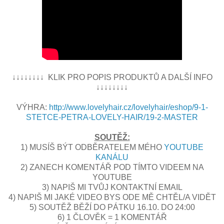
↓↓↓↓↓↓↓↓ KLIK PRO POPIS PRODUKTŮ A DALŠÍ INFO
↓↓↓↓↓↓↓↓
VÝHRA:
http://www.lovelyhair.cz/lovelyhair/eshop/9-1-
STETCE-PETRA-LOVELY-HAIR/19-2-MASTER
SOUTĚŽ:
1) MUSÍŠ BÝT ODBĚRATELEM MÉHO
YOUTUBE
KANÁLU
2) ZANECH KOMENTÁŘ POD TÍMTO VIDEEM NA
YOUTUBE
3) NAPIŠ MI TVŮJ KONTAKTNÍ EMAIL
4) NAPIŠ MI JAKÉ VIDEO BYS ODE MĚ CHTĚL/A VIDĚT
5) SOUTĚŽ BĚŽÍ DO PÁTKU 16.10. DO 24:00
6) 1 ČLOVĚK = 1 KOMENTÁŘ