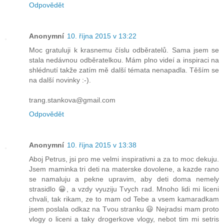
Odpovědět
Anonymní
10. října 2015 v 13:22
Moc gratuluji k krasnemu číslu odběratelů. Sama jsem se
stala nedávnou odběratelkou. Mám plno videí a inspiraci na
shlédnutí takže zatím mě další témata nenapadla. Těším se
na další novinky :-).
trang.stankova@gmail.com
Odpovědět
Anonymní
10. října 2015 v 13:38
Aboj Petrus, jsi pro me velmi inspirativni a za to moc dekuju.
Jsem maminka tri deti na materske dovolene, a kazde rano
se namaluju a pekne upravim, aby deti doma nemely
strasidlo 😀, a vzdy vyuziju Tvych rad. Mnoho lidi mi liceni
chvali, tak rikam, ze to mam od Tebe a vsem kamaradkam
jsem poslala odkaz na Tvou stranku 😃 Nejradsi mam proto
vlogy o liceni a taky drogerkove vlogy, nebot tim mi setris