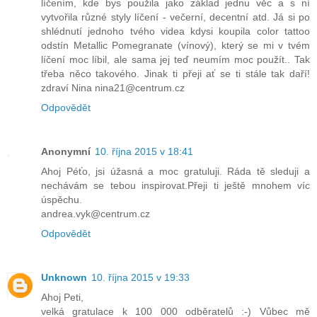
líčením, kde bys použila jako základ jednu věc a s ní
vytvořila různé styly líčení - večerní, decentní atd. Já si po
shlédnutí jednoho tvého videa kdysi koupila color tattoo
odstín Metallic Pomegranate (vínový), který se mi v tvém
líčení moc líbil, ale sama jej teď neumím moc použít.. Tak
třeba něco takového. Jinak ti přeji ať se ti stále tak daří!
zdraví Nina nina21@centrum.cz
Odpovědět
Anonymní
10. října 2015 v 18:41
Ahoj Péťo, jsi úžasná a moc gratuluji. Ráda tě sleduji a
nechávám se tebou inspirovat.Přeji ti ještě mnohem víc
úspěchu.
andrea.vyk@centrum.cz
Odpovědět
Unknown
10. října 2015 v 19:33
Ahoj Peti,
velká gratulace k 100 000 odběratelů :-) Vůbec mě