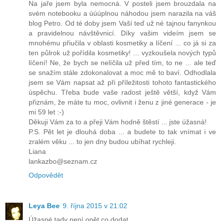
Na jaře jsem byla nemocná. V posteli jsem brouzdala na
svém notebooku a úúúplnou náhodou jsem narazila na váš
blog Petro. Od té doby jsem Vaší teď už né tajnou fanynkou
a pravidelnou návštěvnicí. Díky vašim videím jsem se
mnohému přiučila v oblasti kosmetiky a líčení ... co já si za
ten půlrok už pořídila kosmetiky! ... vyzkoušela nových typů
líčení! Ne, že bych se nelíčila už před tím, to ne ... ale teď
se snažím stále zdokonalovat a moc mě to baví. Odhodlala
jsem se Vám napsat až při příležitosti tohoto fantastického
úspěchu. Třeba bude vaše radost ještě větší, když Vám
přiznám, že máte tu moc, ovlivnit i ženu z jiné generace - je
mi 59 let :-)
Děkuji Vám za to a přeji Vám hodně štěstí ... jste úžasná!
P.S. Pět let je dlouhá doba ... a budete to tak vnímat i ve
zralém věku ... to jen dny budou ubíhat rychleji.
Liana
lankazbo@seznam.cz
Odpovědět
Leya Bee
9. října 2015 v 21:02
Úžasné,tady není opět co dodat.