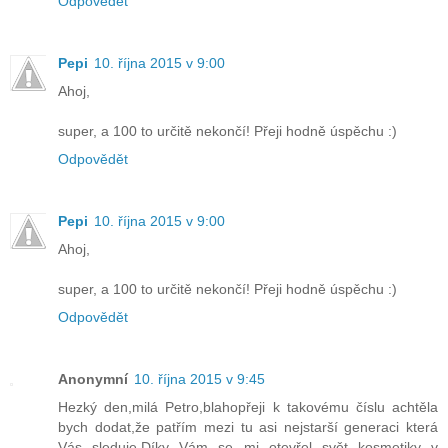
Odpovědět
Pepi
10. října 2015 v 9:00
Ahoj,
super, a 100 to určitě nekončí! Přeji hodně úspěchu :)
Odpovědět
Pepi
10. října 2015 v 9:00
Ahoj,
super, a 100 to určitě nekončí! Přeji hodně úspěchu :)
Odpovědět
Anonymní
10. října 2015 v 9:45
Hezký den,milá Petro,blahopřeji k takovému číslu achtěla
bych dodat,že patřím mezi tu asi nejstarší generaci která
Vás sleduje.Díky Vám se mi otevřel svět kosmetiky v