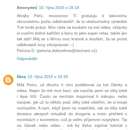
Anonymní
10. října 2015 v 18:18
Ahojky Peťo, mooooooc Ti gratuluju k takovému
obrovskému počtu odběratelů!! Je to obdivuhodný výsledek
Tvé tvrdé práce. Moc ráda se koukám na tvá videa, vždycky
si uvařím dobré kafíčko a beru to jako super relax, takže jen
tak dál!! Měj se s Mírou moc krásně a doufám, že se počet
odběratelů brzy zdvojnásobí :-)
Peťuna D. (petuna.dolezelova@seznam.cz)
Odpovědět
Nina
10. října 2015 v 18:33
Milá Petro, už dlouho ti chci poděkovat za tvé články a
videa. Nejen že mě moc baví, ale naučila jsem se díky tobě
i lépe líčit. Často se nechám inspirovat k nákupu, nebo
naopak, jak už tu někdo psal, díky tobě ušetřím, že si koupi
rozmyslím. A nyní, když jsem na mateřské, tak se díky tobě
dostanu alespoň virtuálně do drogerie a mám přehled o
novinkách v kosmetice, což je velmi příjemné rozptýlení. Tip
na článek nebo video - mě by třeba zajímal tutoriál s