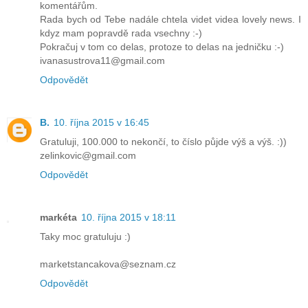
komentářům.
Rada bych od Tebe nadále chtela videt videa lovely news. I
kdyz mam popravdě rada vsechny :-)
Pokračuj v tom co delas, protoze to delas na jedničku :-)
ivanasustrova11@gmail.com
Odpovědět
B.
10. října 2015 v 16:45
Gratuluji, 100.000 to nekončí, to číslo půjde výš a výš. :))
zelinkovic@gmail.com
Odpovědět
markéta
10. října 2015 v 18:11
Taky moc gratuluju :)
marketstancakova@seznam.cz
Odpovědět