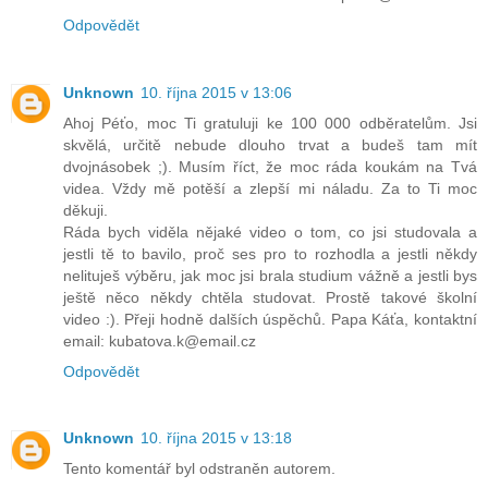
Odpovědět
Unknown
10. října 2015 v 13:06
Ahoj Péťo, moc Ti gratuluji ke 100 000 odběratelům. Jsi
skvělá, určitě nebude dlouho trvat a budeš tam mít
dvojnásobek ;). Musím říct, že moc ráda koukám na Tvá
videa. Vždy mě potěší a zlepší mi náladu. Za to Ti moc
děkuji.
Ráda bych viděla nějaké video o tom, co jsi studovala a
jestli tě to bavilo, proč ses pro to rozhodla a jestli někdy
nelituješ výběru, jak moc jsi brala studium vážně a jestli bys
ještě něco někdy chtěla studovat. Prostě takové školní
video :). Přeji hodně dalších úspěchů. Papa Káťa, kontaktní
email: kubatova.k@email.cz
Odpovědět
Unknown
10. října 2015 v 13:18
Tento komentář byl odstraněn autorem.