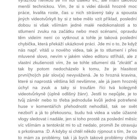
výraznou rtěnkou se mi líbí daleko víc, ale mám takovou
menší technickou. Vím, že si s videi dáváš hrozně moc
práce, kvalita roste, čas u nich strávený taky a spousta
jiných videotvůrkyň by si z tebe mělo vzít příklad, poslední
dobou si však všímám jedné malé nedokonalosti a to
stlumení zvuku na začátku nebo mezi scénami, opravdu
těm videím není co vytknout a tohle je taková poslední
chybička, která překáží ukázkové práci. Jde mi o to, že když
nás např. vítáš u nového videa, tak je to stlumení i přes
mluvené slovo, nevím v jakém video editoru stříháš, ale z
vlastní zkušenosti vím, že se tohle stlumení dá "zkrátit" a
tak by potom nedocházelo k tomu, že je hlasitost
první(ho)ch pár slov(a) nevyvážená. Je to hrozná kravina,
které si naprostá většina lidí nevšimne, ale já jsem hrozněj
úchyl na zvuk a taky si troufám říci tvá kolegyně
videotvůrkyně (úplně odlišný žánr). Jestli to nepůjde, je to
tvůj záměr nebo to třeba jednoduše kvůli jedné potrefené
huse v komentářích přehodnotit nehodláš, tak se svět
nezboří a já to překousnu, budu tvá videa a vaše úžasné
vlogy sledovat i nadále, jen si toho prostě za poslední měsíc
víc všímám a tentokrát mi to už nedalo, promiň že otravuju
s prkotinama :D. A kdyby si chtěl někdo rýpnout s tím, že co
to mám za problémy, tak i já bych takové problémy chtěla