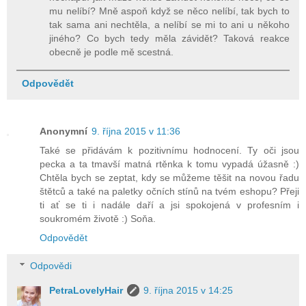
mu nelíbí? Mně aspoň když se něco nelíbí, tak bych to
tak sama ani nechtěla, a nelíbí se mi to ani u někoho
jiného? Co bych tedy měla závidět? Taková reakce
obecně je podle mě scestná.
Odpovědět
Anonymní
9. října 2015 v 11:36
Také se přidávám k pozitivnímu hodnocení. Ty oči jsou
pecka a ta tmavší matná rtěnka k tomu vypadá úžasně :)
Chtěla bych se zeptat, kdy se můžeme těšit na novou řadu
štětců a také na paletky očních stínů na tvém eshopu? Přeji
ti ať se ti i nadále daří a jsi spokojená v profesním i
soukromém životě :) Soňa.
Odpovědět
Odpovědi
PetraLovelyHair
9. října 2015 v 14:25