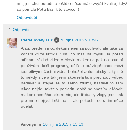
mít, jen chci poradit a ještě o něco málo zvýšit kvalitu, když
se pomalu Peťa blíží k té stovce :).
Odpovědět
Odpovědi
PetraLovelyHair
9. října 2015 v 13:47
Ahoj, předem moc děkuji nejen za pochvalu,ale také za
konstruktivní kritiku. Vím, co máš na mysli. Já pořád
střihám základ videa v Movie makeru a pak na ostatní
používám další programy, dělá to právě přechod mezi
jednotlivými částmi videa bohužel automaticky, taky mě
to někdy štve a tak jsem zkoušela tam přechody vůbec
nedávat a stejně se to samo ztlumí, nastavit to tam
nikde nejde, takže v poslední době se snažím v Movie
makeru nestřihat skoro nic, ale třeba ty vlogy jsou tak
pro mne nejrychlejší, no......ale pokusím se s tím něco
udělat.
Anonymní
10. října 2015 v 13:13