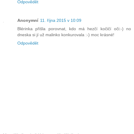
Odpovědět
Anonymní
11. října 2015 v 10:09
Blérinka přišla porovnat, kdo má hezčí kočičí oči:-) no
dneska si jí už malinko konkurovala :-) moc krásné!
Odpovědět