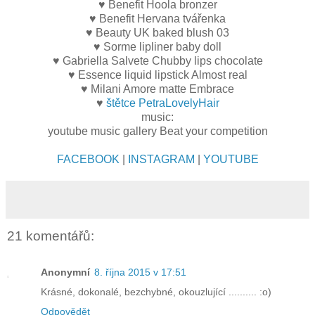
♥ Benefit Hoola bronzer
♥ Benefit Hervana tvářenka
♥ Beauty UK baked blush 03
♥ Sorme lipliner baby doll
♥ Gabriella Salvete Chubby lips chocolate
♥ Essence liquid lipstick Almost real
♥ Milani Amore matte Embrace
♥
štětce PetraLovelyHair
music:
youtube music gallery Beat your competition
FACEBOOK
|
INSTAGRAM
|
YOUTUBE
21 komentářů:
Anonymní
8. října 2015 v 17:51
Krásné, dokonalé, bezchybné, okouzlující .......... :o)
Odpovědět