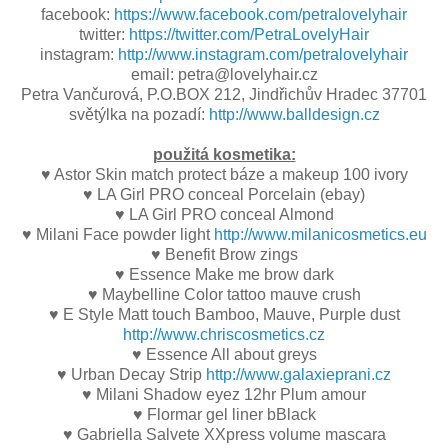
facebook:
https://www.facebook.com/petralovelyhair
twitter:
https://twitter.com/PetraLovelyHair
instagram:
http://www.instagram.com/petralovelyhair
email: petra@lovelyhair.cz
Petra Vančurová, P.O.BOX 212, Jindřichův Hradec 37701
světýlka na pozadí:
http://www.balldesign.cz
použitá kosmetika:
♥ Astor Skin match protect báze a makeup 100 ivory
♥ LA Girl PRO conceal Porcelain (ebay)
♥ LA Girl PRO conceal Almond
♥ Milani Face powder light
http://www.milanicosmetics.eu
♥ Benefit Brow zings
♥ Essence Make me brow dark
♥ Maybelline Color tattoo mauve crush
♥ E Style Matt touch Bamboo, Mauve, Purple dust
http://www.chriscosmetics.cz
♥ Essence All about greys
♥ Urban Decay Strip
http://www.galaxieprani.cz
♥ Milani Shadow eyez 12hr Plum amour
♥ Flormar gel liner bBlack
♥ Gabriella Salvete XXpress volume mascara