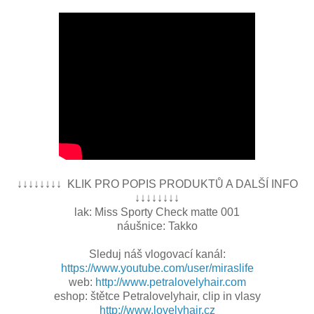
↓↓↓↓↓↓↓↓ KLIK PRO POPIS PRODUKTŮ A DALŠÍ INFO
↓↓↓↓↓↓↓↓
lak: Miss Sporty Check matte 001
náušnice: Takko
Sleduj náš vlogovací kanál:
https://www.youtube.com/user/miraslife
web:
http://www.petralovelyhair.com
eshop: štětce Petralovelyhair, clip in vlasy
http://www.lovelyhair.cz