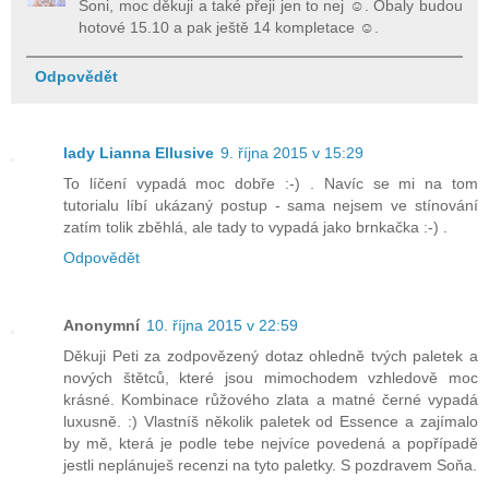
Soni, moc děkuji a také přeji jen to nej ☺. Obaly budou
hotové 15.10 a pak ještě 14 kompletace ☺.
Odpovědět
lady Lianna Ellusive
9. října 2015 v 15:29
To líčení vypadá moc dobře :-) . Navíc se mi na tom
tutorialu líbí ukázaný postup - sama nejsem ve stínování
zatím tolik zběhlá, ale tady to vypadá jako brnkačka :-) .
Odpovědět
Anonymní
10. října 2015 v 22:59
Děkuji Peti za zodpovězený dotaz ohledně tvých paletek a
nových štětců, které jsou mimochodem vzhledově moc
krásné. Kombinace růžového zlata a matné černé vypadá
luxusně. :) Vlastníš několik paletek od Essence a zajímalo
by mě, která je podle tebe nejvíce povedená a popřípadě
jestli neplánuješ recenzi na tyto paletky. S pozdravem Soňa.