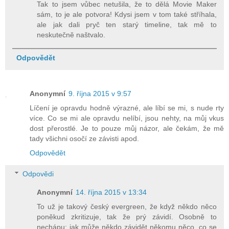
Tak to jsem vůbec netušila, že to dělá Movie Maker
sám, to je ale potvora! Kdysi jsem v tom také stříhala,
ale jak dali pryč ten starý timeline, tak mě to
neskutečně naštvalo.
Odpovědět
Anonymní
9. října 2015 v 9:57
Líčení je opravdu hodně výrazné, ale líbí se mi, s nude rty
více. Co se mi ale opravdu nelíbí, jsou nehty, na můj vkus
dost přerostlé. Je to pouze můj názor, ale čekám, že mě
tady všichni osočí ze závisti apod.
Odpovědět
Odpovědi
Anonymní
14. října 2015 v 13:34
To už je takový český evergreen, že když někdo něco
poněkud zkritizuje, tak že prý závidí. Osobně to
nechápu: jak může někdo závidět někomu něco, co se