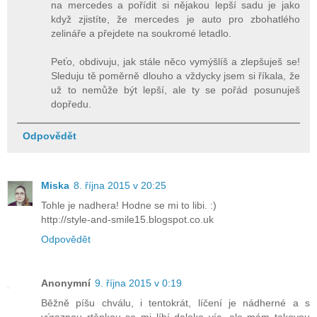
na mercedes a pořídit si nějakou lepší sadu je jako
když zjistíte, že mercedes je auto pro zbohatlého
zelináře a přejdete na soukromé letadlo.
Peťo, obdivuju, jak stále něco vymýšlíš a zlepšuješ se!
Sleduju tě poměrně dlouho a vždycky jsem si říkala, že
už to nemůže být lepší, ale ty se pořád posunuješ
dopředu.
Odpovědět
Miska
8. října 2015 v 20:25
Tohle je nadhera! Hodne se mi to libi. :)
http://style-and-smile15.blogspot.co.uk
Odpovědět
Anonymní
9. října 2015 v 0:19
Běžně píšu chválu, i tentokrát, líčení je nádherné a s