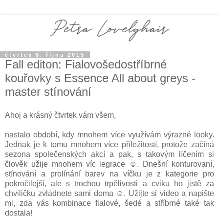
čtvrtek 8. října 2015
Fall editon: Fialovošedostříbrné
kouřovky s Essence All about greys -
master stínování
Ahoj a krásný čtvrtek vám všem,
nastalo období, kdy mnohem více využívám výrazné looky.
Jednak je k tomu mnohem více příležitostí, protože začíná
sezona společenských akcí a pak, s takovým líčením si
člověk užije mnohem víc legrace ☺. Dnešní konturovaní,
stínování a prolínání barev na víčku je z kategorie pro
pokročilejší, ale s trochou trpělivosti a cviku ho jistě za
chviličku zvládnete sami doma ☺. Užijte si video a napište
mi, zda vás kombinace fialové, šedé a stříbrné také tak
dostala!