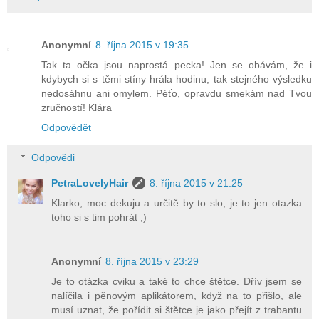
Anonymní
8. října 2015 v 19:35
Tak ta očka jsou naprostá pecka! Jen se obávám, že i
kdybych si s těmi stíny hrála hodinu, tak stejného výsledku
nedosáhnu ani omylem. Péťo, opravdu smekám nad Tvou
zručností! Klára
Odpovědět
Odpovědi
PetraLovelyHair
8. října 2015 v 21:25
Klarko, moc dekuju a určitě by to slo, je to jen otazka
toho si s tim pohrát ;)
Anonymní
8. října 2015 v 23:29
Je to otázka cviku a také to chce štětce. Dřív jsem se
nalíčila i pěnovým aplikátorem, když na to přišlo, ale
musí uznat, že pořídit si štětce je jako přejít z trabantu