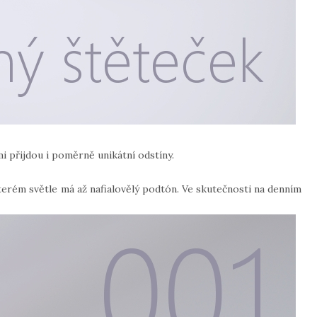
mi přijdou i poměrně unikátní odstíny.
ěkterém světle má až nafialovělý podtón. Ve skutečnosti na denním