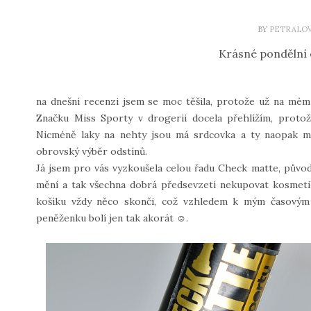
BY
PETRALO
Krásné pondělní
na dnešní recenzi jsem se moc těšila, protože už na mém 
Značku Miss Sporty v drogerii docela přehlížím, protož
Nicméně laky na nehty jsou má srdcovka a ty naopak 
obrovský výběr odstínů.
Já jsem pro vás vyzkoušela celou řadu Check matte, původn
mění a tak všechna dobrá předsevzetí nekupovat kosmetik
košíku vždy něco skonči, což vzhledem k mým časovým
peněženku bolí jen tak akorát ☺.