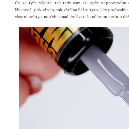
Co se týče výdrže, tak tady vám asi opět neprozradím a
Nicméně, pokud vím, tak většina lidí si tyto laky pochvaluj
vlastní nehty a netřeba snad dodávat, že někomu mohou drž