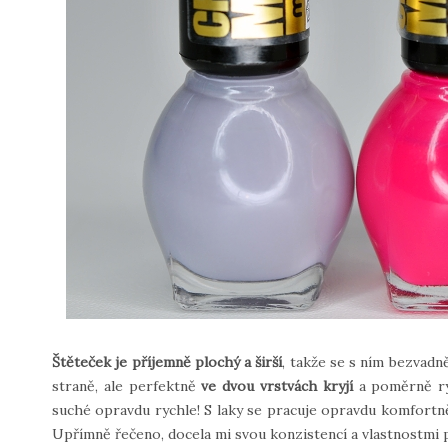
Štěteček je příjemně plochý a širší
, takže se s ním bezvadn
straně, ale perfektně
ve dvou vrstvách kryjí
a poměrně ry
suché opravdu rychle! S laky se pracuje opravdu komfortně,
Upřímně řečeno, docela mi svou konzistencí a vlastnostmi p