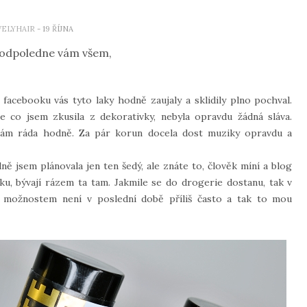
VELYHAIR
- 19 ŘÍJNA
 odpoledne vám všem,
facebooku vás tyto laky hodně zaujaly a sklidily plno pochval.
e co jsem zkusila z dekorativky, nebyla opravdu žádná sláva.
mám ráda hodně. Za pár korun docela dost muziky opravdu a
ě jsem plánovala jen ten šedý, ale znáte to, člověk míní a blog
u, bývají rázem ta tam. Jakmile se do drogerie dostanu, tak v
 možnostem není v poslední době příliš často a tak to mou