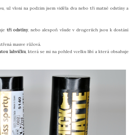
, už vloni na podzim jsem viděla dva nebo tři matné odstíny a
huje
tři odstíny
, nebo alespoň všude v drogeriích jsou k dostání
střená mauve růžová.
atou lahvičku
, která se mi na pohled vcelku líbí a která obsahuje