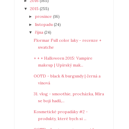
2016
(165)
►
2015
(255)
▼
prosince
(16)
►
listopadu
(24)
►
října
(24)
▼
Flormar Full color laky - recenze +
swatche
+ + + Halloween 2015: Vampire
makeup | Upírský mak...
OOTD - black & burgundy | černá a
vínová
31. vlog - smoothie, procházka, Míra
se bojí hadů,...
Kosmetické propadáky #2 -
produkty, které bych si ...