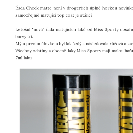
Řada Check matte není v drogeriích úplně horkou novinkou
samozřejmě matující top coat je stálicí.
Letošní "nová" řada matujících laků od Miss Sporty obsa
barvy tři.
Mým prvním úlovkem byl lak šedý a následovala růžová a za
Všechny odstíny a obecně laky Miss Sporty mají malou
baň
7ml laku
.