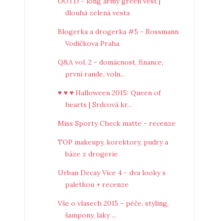
OOTD - long army green vest |
dlouhá zelená vesta
Blogerka a drogerka #5 - Rossmann
Vodičkova Praha
Q&A vol. 2 - domácnost, finance,
první rande, voln...
♥ ♥ ♥ Halloween 2015: Queen of
hearts | Srdcová kr...
Miss Sporty Check matte - recenze
TOP makeupy, korektory, pudry a
báze z drogerie
Urban Decay Vice 4 - dva looky s
paletkou + recenze
Vše o vlasech 2015 - péče, styling,
šampony, laky ...