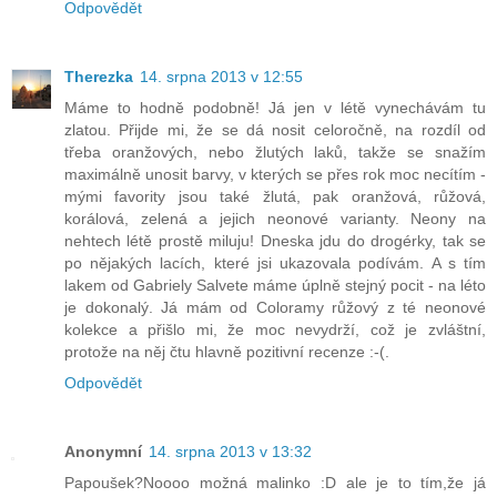
Odpovědět
Therezka
14. srpna 2013 v 12:55
Máme to hodně podobně! Já jen v létě vynechávám tu
zlatou. Přijde mi, že se dá nosit celoročně, na rozdíl od
třeba oranžových, nebo žlutých laků, takže se snažím
maximálně unosit barvy, v kterých se přes rok moc necítím -
mými favority jsou také žlutá, pak oranžová, růžová,
korálová, zelená a jejich neonové varianty. Neony na
nehtech létě prostě miluju! Dneska jdu do drogérky, tak se
po nějakých lacích, které jsi ukazovala podívám. A s tím
lakem od Gabriely Salvete máme úplně stejný pocit - na léto
je dokonalý. Já mám od Coloramy růžový z té neonové
kolekce a přišlo mi, že moc nevydrží, což je zvláštní,
protože na něj čtu hlavně pozitivní recenze :-(.
Odpovědět
Anonymní
14. srpna 2013 v 13:32
Papoušek?Noooo možná malinko :D ale je to tím,že já