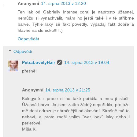
Anonymní
14. srpna 2013 v 12:20
Ten lak od Gabrielly Intense coral je naprosto úžasnej,
nemůžu si vynachválit, mám ho ještě také i v té stříbrné
barvě. Tyhle laky se fakt povedly, vypadaj fakt dobře a
hlavně na sluníčku!!!! :)
Odpovědět
Odpovědi
PetraLovelyHair
14. srpna 2013 v 19:04
přesně!
Anonymní
14. srpna 2013 v 21:25
Kolegyně z práce si ho také pořídila a moc jí sluší.
Úžasná barva. Já jsem zatím žádný nepořídila, protože
mě dost odrazuje náročnější odlakování. Strašně mě to
nebaví, a proto radši volím "wet look" laky nebo i
perleťové.
Míša K.