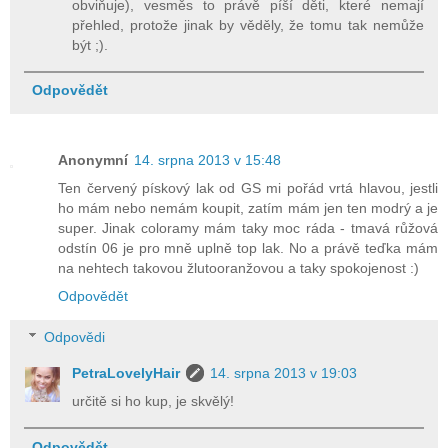
obviňuje), vesměs to právě píší děti, které nemají
přehled, protože jinak by věděly, že tomu tak nemůže
být ;).
Odpovědět
Anonymní
14. srpna 2013 v 15:48
Ten červený pískový lak od GS mi pořád vrtá hlavou, jestli
ho mám nebo nemám koupit, zatím mám jen ten modrý a je
super. Jinak coloramy mám taky moc ráda - tmavá růžová
odstín 06 je pro mně uplně top lak. No a právě teďka mám
na nehtech takovou žlutooranžovou a taky spokojenost :)
Odpovědět
Odpovědi
PetraLovelyHair
14. srpna 2013 v 19:03
určitě si ho kup, je skvělý!
Odpovědět