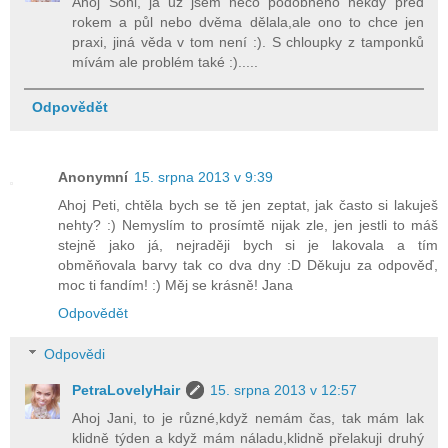
Ahoj Soni, já už jsem něco podobného někdy před
rokem a půl nebo dvěma dělala,ale ono to chce jen
praxi, jiná věda v tom není :). S chloupky z tamponků
mívám ale problém také :).....
Odpovědět
Anonymní
15. srpna 2013 v 9:39
Ahoj Peti, chtěla bych se tě jen zeptat, jak často si lakuješ
nehty? :) Nemyslím to prosímtě nijak zle, jen jestli to máš
stejně jako já, nejraději bych si je lakovala a tím
obměňovala barvy tak co dva dny :D Děkuju za odpověď,
moc ti fandím! :) Měj se krásně! Jana
Odpovědět
Odpovědi
PetraLovelyHair
15. srpna 2013 v 12:57
Ahoj Jani, to je různé,když nemám čas, tak mám lak
klidně týden a když mám náladu,klidně přelakuji druhý