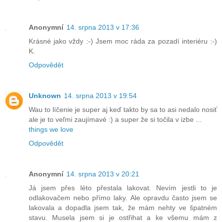
Anonymní
14. srpna 2013 v 17:36
Krásné jako vždy :-) Jsem moc ráda za pozadí interiéru :-)
K.
Odpovědět
Unknown
14. srpna 2013 v 19:54
Wau to líčenie je super aj keď takto by sa to asi nedalo nosiť
ale je to veľmi zaujímavé :) a super že si točila v izbe ...
things we love
Odpovědět
Anonymní
14. srpna 2013 v 20:21
Já jsem přes léto přestala lakovat. Nevím jestli to je
odlakovačem nebo přímo laky. Ale opravdu často jsem se
lakovala a dopadla jsem tak, že mám nehty ve špatném
stavu. Musela jsem si je ostřihat a ke všemu mám z