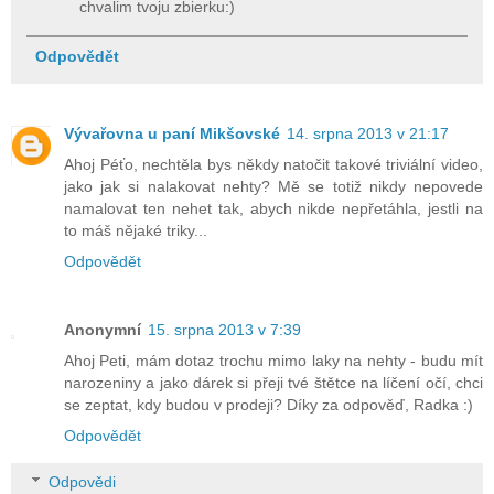
chvalim tvoju zbierku:)
Odpovědět
Vývařovna u paní Mikšovské
14. srpna 2013 v 21:17
Ahoj Péťo, nechtěla bys někdy natočit takové triviální video,
jako jak si nalakovat nehty? Mě se totiž nikdy nepovede
namalovat ten nehet tak, abych nikde nepřetáhla, jestli na
to máš nějaké triky...
Odpovědět
Anonymní
15. srpna 2013 v 7:39
Ahoj Peti, mám dotaz trochu mimo laky na nehty - budu mít
narozeniny a jako dárek si přeji tvé štětce na líčení očí, chci
se zeptat, kdy budou v prodeji? Díky za odpověď, Radka :)
Odpovědět
Odpovědi