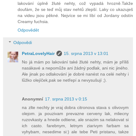
lakování úplně žluté nehty, což vypadá hrozně.Takže
doufám, že se teď můj stav nehtů zlepší. Laky co ukazuješ
na videu jsou pěkné. Nejvíce se mi líbí od Jordany odstín
Creamy fuchsia.
Odpovědět
Odpovědi
PetraLovelyHair
15. srpna 2013 v 13:01
No já mám po lakování také žluté nehty, mám je příliš
nasákavé a nepomůže ani žádný podlak, ani nic jiného.
Ale jinak po odlakování je dobré nanést na celé nehty i
lůžko olejíček,pak se netřepí a nevysušují ;).
Anonymní
17. srpna 2013 v 0:15
na zlte nechty je vraj dobra citronova stava s olivovym
olejom. ja pouzivam prevazne cerveny lak, mliecny
ruzovkasty a hnede odtiene, ale snazim sa nelakovat si
ich casto. farebnym, letnym ziarivym farbam sa
vyhybam, nesedime si:) ale tebe Peti pristanu, takze