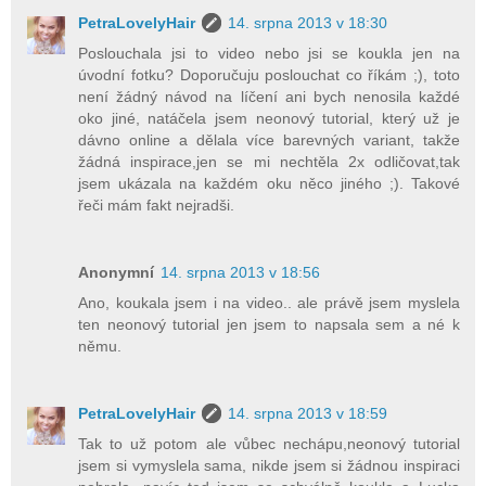
PetraLovelyHair
14. srpna 2013 v 18:30
Poslouchala jsi to video nebo jsi se koukla jen na
úvodní fotku? Doporučuju poslouchat co říkám ;), toto
není žádný návod na líčení ani bych nenosila každé
oko jiné, natáčela jsem neonový tutorial, který už je
dávno online a dělala více barevných variant, takže
žádná inspirace,jen se mi nechtěla 2x odličovat,tak
jsem ukázala na každém oku něco jiného ;). Takové
řeči mám fakt nejradši.
Anonymní
14. srpna 2013 v 18:56
Ano, koukala jsem i na video.. ale právě jsem myslela
ten neonový tutorial jen jsem to napsala sem a né k
němu.
PetraLovelyHair
14. srpna 2013 v 18:59
Tak to už potom ale vůbec nechápu,neonový tutorial
jsem si vymyslela sama, nikde jsem si žádnou inspiraci