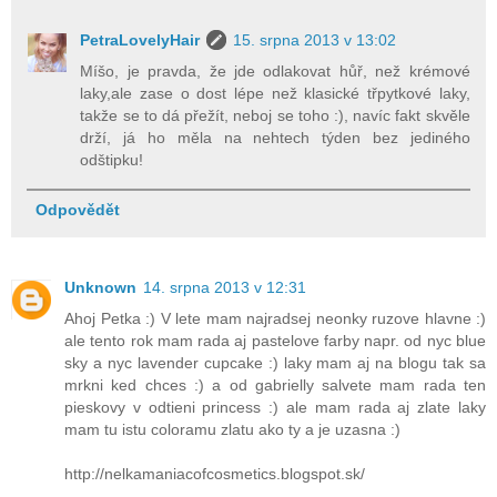
PetraLovelyHair
15. srpna 2013 v 13:02
Míšo, je pravda, že jde odlakovat hůř, než krémové
laky,ale zase o dost lépe než klasické třpytkové laky,
takže se to dá přežít, neboj se toho :), navíc fakt skvěle
drží, já ho měla na nehtech týden bez jediného
odštipku!
Odpovědět
Unknown
14. srpna 2013 v 12:31
Ahoj Petka :) V lete mam najradsej neonky ruzove hlavne :)
ale tento rok mam rada aj pastelove farby napr. od nyc blue
sky a nyc lavender cupcake :) laky mam aj na blogu tak sa
mrkni ked chces :) a od gabrielly salvete mam rada ten
pieskovy v odtieni princess :) ale mam rada aj zlate laky
mam tu istu coloramu zlatu ako ty a je uzasna :)
http://nelkamaniacofcosmetics.blogspot.sk/