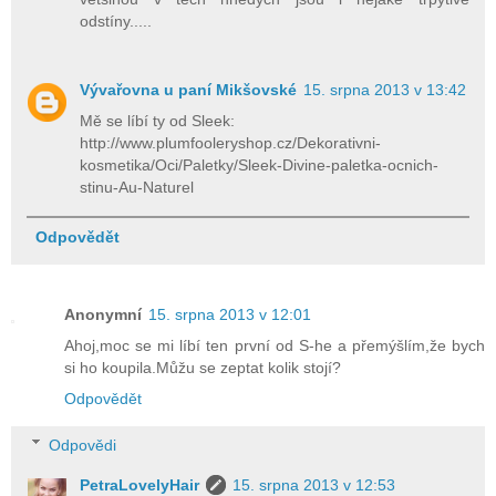
odstíny.....
Vývařovna u paní Mikšovské
15. srpna 2013 v 13:42
Mě se líbí ty od Sleek:
http://www.plumfooleryshop.cz/Dekorativni-
kosmetika/Oci/Paletky/Sleek-Divine-paletka-ocnich-
stinu-Au-Naturel
Odpovědět
Anonymní
15. srpna 2013 v 12:01
Ahoj,moc se mi líbí ten první od S-he a přemýšlím,že bych
si ho koupila.Můžu se zeptat kolik stojí?
Odpovědět
Odpovědi
PetraLovelyHair
15. srpna 2013 v 12:53