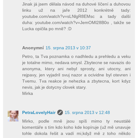
Jinak já jsem dělala návod na duhové líčení a duhovou
linku už na jaře 2012 konkrétně tady:
youtube.com/watch?v=sLNlgR8EMs­c a tady další
duha: youtube.com/watch?v=JemOMl28B0­o , takže se
Lucka opičila po mně? :D
Anonymní
15. srpna 2013 v 10:37
Petro, ta Tva poznamka o nadhledu a prehledu a veku
je totalne mimo, nedava smysl. Zbytecne se navazis do
anonyma, ktery ani nebyl sprosty, ani utocny, ani
rejpavy, jen vyjadril svuj nazor a ocividne byl otevren i
Tvemu. Tva reakce je nehezka a zbytecna, kort kdyz
nevis, jak je dotycny clovek stary.
Mirka
PetraLovelyHair
15. srpna 2013 v 12:48
Mirko, podle mně jsou spíš mimo ty neustálé
komentáře s tím kdo koho kde kopíruje (už mě unavuje
tohle dokola řešit a vadí mi,když mě z toho někdo