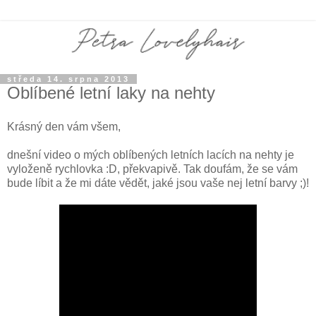
středa 14. srpna 2013
Oblíbené letní laky na nehty
Krásný den vám všem,
dnešní video o mých oblíbených letních lacích na nehty je
vyloženě rychlovka :D, překvapivě. Tak doufám, že se vám
bude líbit a že mi dáte vědět, jaké jsou vaše nej letní barvy ;)!