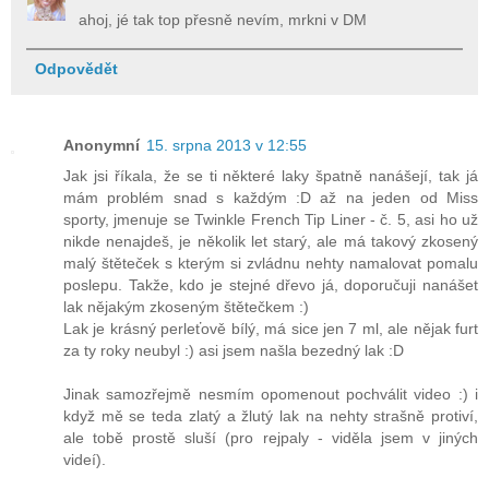
ahoj, jé tak top přesně nevím, mrkni v DM
Odpovědět
Anonymní
15. srpna 2013 v 12:55
Jak jsi říkala, že se ti některé laky špatně nanášejí, tak já
mám problém snad s každým :D až na jeden od Miss
sporty, jmenuje se Twinkle French Tip Liner - č. 5, asi ho už
nikde nenajdeš, je několik let starý, ale má takový zkosený
malý štěteček s kterým si zvládnu nehty namalovat pomalu
poslepu. Takže, kdo je stejné dřevo já, doporučuji nanášet
lak nějakým zkoseným štětečkem :)
Lak je krásný perleťově bílý, má sice jen 7 ml, ale nějak furt
za ty roky neubyl :) asi jsem našla bezedný lak :D
Jinak samozřejmě nesmím opomenout pochválit video :) i
když mě se teda zlatý a žlutý lak na nehty strašně protiví,
ale tobě prostě sluší (pro rejpaly - viděla jsem v jiných
videí).