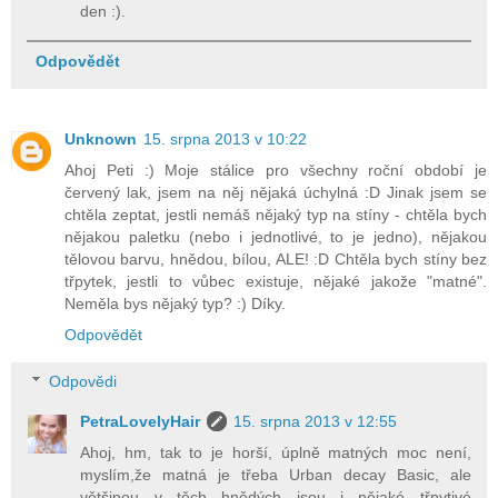
den :).
Odpovědět
Unknown
15. srpna 2013 v 10:22
Ahoj Peti :) Moje stálice pro všechny roční období je
červený lak, jsem na něj nějaká úchylná :D Jinak jsem se
chtěla zeptat, jestli nemáš nějaký typ na stíny - chtěla bych
nějakou paletku (nebo i jednotlivé, to je jedno), nějakou
tělovou barvu, hnědou, bílou, ALE! :D Chtěla bych stíny bez
třpytek, jestli to vůbec existuje, nějaké jakože "matné".
Neměla bys nějaký typ? :) Díky.
Odpovědět
Odpovědi
PetraLovelyHair
15. srpna 2013 v 12:55
Ahoj, hm, tak to je horší, úplně matných moc není,
myslím,že matná je třeba Urban decay Basic, ale
většinou v těch hnědých jsou i nějaké třpytivé