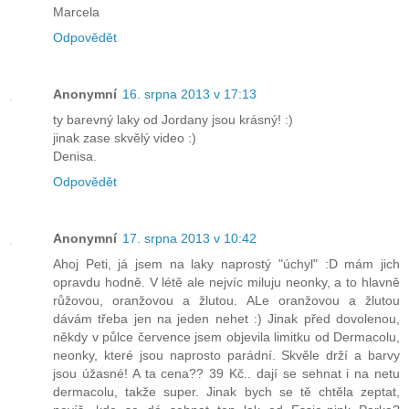
Marcela
Odpovědět
Anonymní
16. srpna 2013 v 17:13
ty barevný laky od Jordany jsou krásný! :)
jinak zase skvělý video :)
Denisa.
Odpovědět
Anonymní
17. srpna 2013 v 10:42
Ahoj Peti, já jsem na laky naprostý "úchyl" :D mám jich
opravdu hodně. V létě ale nejvíc miluju neonky, a to hlavně
růžovou, oranžovou a žlutou. ALe oranžovou a žlutou
dávám třeba jen na jeden nehet :) Jinak před dovolenou,
někdy v půlce července jsem objevila limitku od Dermacolu,
neonky, které jsou naprosto parádní. Skvěle drží a barvy
jsou úžasné! A ta cena?? 39 Kč.. dají se sehnat i na netu
dermacolu, takže super. Jinak bych se tě chtěla zeptat,