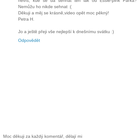
nevíš, kde se dá sehnat ten lak od Essie-pink Parka?
Nemůžu ho nikde sehnat :(
Děkuji a měj se krásně,video opět moc pěkný!
Petra H.
Jo a ještě přeji vše nejlepší k dnešnímu svátku :)
Odpovědět
Moc děkuji za každý komentář, dělají mi