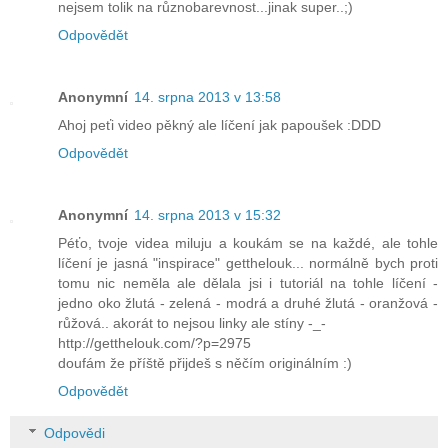
nejsem tolik na různobarevnost...jinak super..;)
Odpovědět
Anonymní
14. srpna 2013 v 13:58
Ahoj peťi video pěkný ale líčení jak papoušek :DDD
Odpovědět
Anonymní
14. srpna 2013 v 15:32
Péťo, tvoje videa miluju a koukám se na každé, ale tohle
líčení je jasná "inspirace" getthelouk... normálně bych proti
tomu nic neměla ale dělala jsi i tutoriál na tohle líčení -
jedno oko žlutá - zelená - modrá a druhé žlutá - oranžová -
růžová.. akorát to nejsou linky ale stíny -_-
http://getthelouk.com/?p=2975
doufám že příště přijdeš s něčím originálním :)
Odpovědět
Odpovědi