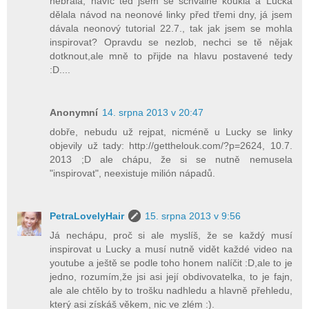
nebrala, navíc ted jsem se schválně koukla a Lucka
dělala návod na neonové linky před třemi dny, já jsem
dávala neonový tutorial 22.7., tak jak jsem se mohla
inspirovat? Opravdu se nezlob, nechci se tě nějak
dotknout,ale mně to přijde na hlavu postavené tedy
:D....
Anonymní
14. srpna 2013 v 20:47
dobře, nebudu už rejpat, nicméně u Lucky se linky
objevily už tady: http://getthelouk.com/?p=2624, 10.7.
2013 ;D ale chápu, že si se nutně nemusela
"inspirovat", neexistuje milión nápadů.
PetraLovelyHair
15. srpna 2013 v 9:56
Já nechápu, proč si ale myslíš, že se každý musí
inspirovat u Lucky a musí nutně vidět každé video na
youtube a ještě se podle toho honem nalíčit :D,ale to je
jedno, rozumím,že jsi asi její obdivovatelka, to je fajn,
ale ale chtělo by to trošku nadhledu a hlavně přehledu,
který asi získáš věkem, nic ve zlém :).