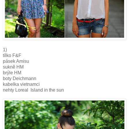
1)
tílko F&F
pásek Amisu
sukně HM
brýle HM
boty Deichmann
kabelka vietnamci
nehty Loreal Island in the sun