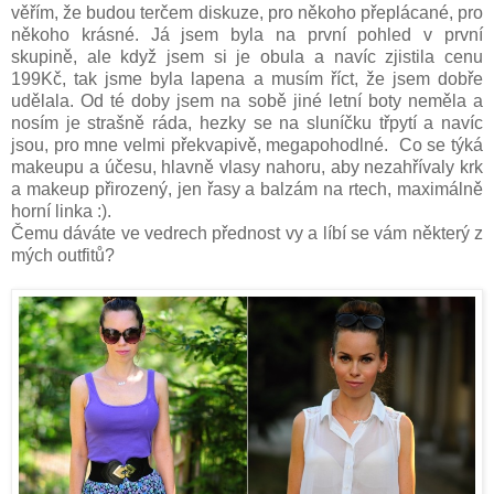
věřím, že budou terčem diskuze, pro někoho přeplácané, pro
někoho krásné. Já jsem byla na první pohled v první
skupině, ale když jsem si je obula a navíc zjistila cenu
199Kč, tak jsme byla lapena a musím říct, že jsem dobře
udělala. Od té doby jsem na sobě jiné letní boty neměla a
nosím je strašně ráda, hezky se na sluníčku třpytí a navíc
jsou, pro mne velmi překvapivě, megapohodlné. Co se týká
makeupu a účesu, hlavně vlasy nahoru, aby nezahřívaly krk
a makeup přirozený, jen řasy a balzám na rtech, maximálně
horní linka :).
Čemu dáváte ve vedrech přednost vy a líbí se vám některý z
mých outfitů?