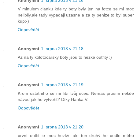
Anonymní
1. srpna 2013 v 21:16
V minulem clanku kde ty boty byly jen na fotce se mi moc
nelibily,ale tady vypadaji uzasne a za ty penize to byl super
kup;-)
Odpovědět
Anonymní
1. srpna 2013 v 21:18
Až na ty kolotočářský boty jsou to hezké outfity :)
Odpovědět
Anonymní
1. srpna 2013 v 21:19
Krom ostatního se mi líbí tvůj účes. Nemáš prosím někde
návod jak ho vytvořit? Díky Hanka V.
Odpovědět
Anonymní
1. srpna 2013 v 21:20
první outfit je moc hezký, ale ten druhý ho podle mého