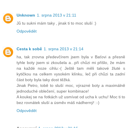
Unknown
1. srpna 2013 v 21:11
Jů tu sukni mám taky , jinak ti to moc sluší :)
Odpovědět
Cesta k sobě
1. srpna 2013 v 21:14
ha, tak zrovna předevčírem jsem byla v Baťovi a přesně
tyhle boty jsem si zkoušela a...při chůzi mi přišlo, že mám
na každé noze cihlu:-( Ještě tam měli takové žluté s
kytičkou na celkem vysokém klínku, leč při chůzi ta zadní
část boty byla taky dost těžká.
Jinak Petro, tobě to sluší moc, výrazné boty a maximálně
jednoduché oblečení, super kombinace!
A koukej se na fotkách už usmívat od ucha k uchu! Moc ti to
bez rovnátek sluší a úsměv máš nádherný! :-)
Odpovědět