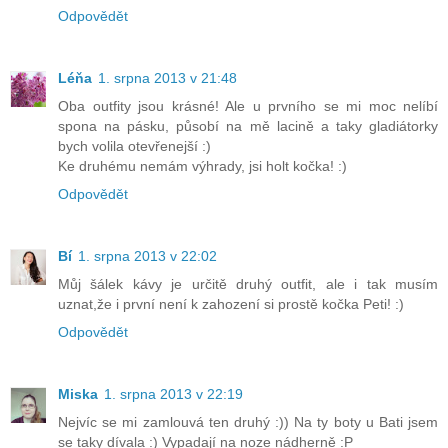
Odpovědět
Léňa
1. srpna 2013 v 21:48
Oba outfity jsou krásné! Ale u prvního se mi moc nelíbí
spona na pásku, působí na mě lacině a taky gladiátorky
bych volila otevřenejší :)
Ke druhému nemám výhrady, jsi holt kočka! :)
Odpovědět
Bí
1. srpna 2013 v 22:02
Můj šálek kávy je určitě druhý outfit, ale i tak musím
uznat,že i první není k zahození si prostě kočka Peti! :)
Odpovědět
Miska
1. srpna 2013 v 22:19
Nejvíc se mi zamlouvá ten druhý :)) Na ty boty u Bati jsem
se taky dívala :) Vypadají na noze nádherně :P