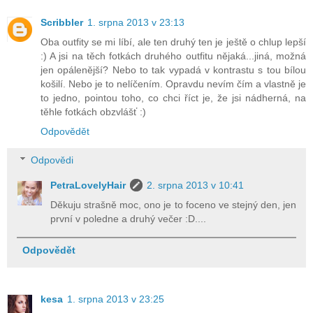
Scribbler
1. srpna 2013 v 23:13
Oba outfity se mi líbí, ale ten druhý ten je ještě o chlup lepší
:) A jsi na těch fotkách druhého outfitu nějaká...jiná, možná
jen opálenější? Nebo to tak vypadá v kontrastu s tou bílou
košilí. Nebo je to nelíčením. Opravdu nevím čím a vlastně je
to jedno, pointou toho, co chci říct je, že jsi nádherná, na
těhle fotkách obzvlášť :)
Odpovědět
Odpovědi
PetraLovelyHair
2. srpna 2013 v 10:41
Děkuju strašně moc, ono je to foceno ve stejný den, jen
první v poledne a druhý večer :D....
Odpovědět
kesa
1. srpna 2013 v 23:25