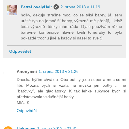
PetraLovelyHair
2. srpna 2013 v 11:19
holky, děkuju strašně moc, co se týká barev, já jsem
určitě typ na jemnější barvy, výrazné mě přebíjí, i když
teda výrazně rtěnky mám ráda :D,ale používám různé
barevné kombinace hlavně kvůli tomu,aby to bylo
pokaždé trochu jiné a každý si našel to své :)
Odpovědět
Anonymní
1. srpna 2013 v 21:26
Dneska hýřím chválou. Oba outfity jsou super a moc se mi
líbí. Možná bych si vzala na mušku jen botky ... ne
"baťovky", ale gladiátorky. K tak lehké sukýnce bych si
představovala vzdušnější botky.
Míša K.
Odpovědět
Unknown
1. srpna 2013 v 21:31