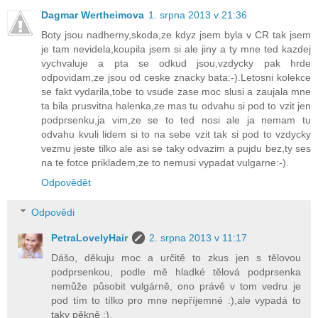
Dagmar Wertheimova
1. srpna 2013 v 21:36
Boty jsou nadherny,skoda,ze kdyz jsem byla v CR tak jsem
je tam nevidela,koupila jsem si ale jiny a ty mne ted kazdej
vychvaluje a pta se odkud jsou,vzdycky pak hrde
odpovidam,ze jsou od ceske znacky bata:-).Letosni kolekce
se fakt vydarila,tobe to vsude zase moc slusi a zaujala mne
ta bila prusvitna halenka,ze mas tu odvahu si pod to vzit jen
podprsenku,ja vim,ze se to ted nosi ale ja nemam tu
odvahu kvuli lidem si to na sebe vzit tak si pod to vzdycky
vezmu jeste tilko ale asi se taky odvazim a pujdu bez,ty ses
na te fotce prikladem,ze to nemusi vypadat vulgarne:-).
Odpovědět
Odpovědi
PetraLovelyHair
2. srpna 2013 v 11:17
Dášo, děkuju moc a určitě to zkus jen s tělovou
podprsenkou, podle mě hladké tělová podprsenka
nemůže působit vulgárně, ono právě v tom vedru je
pod tím to tílko pro mne nepříjemné :),ale vypadá to
taky pěkně :).