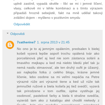
uplně zastínil, vypadá skvěle - líbí se mi i jemné líčení,
vlasy, celkově mi v téhle kombinaci a s tímto výrazem
připadáš hrozně sebejistě, fakt na mně udělal takový
zvláštní dojem - myšleno v pozitivním smyslu
Odpovědět
Odpovědi
7catherine7
1. srpna 2013 v 21:45
No ono je to aj jemným opálením, predsalen k bielej
košeli vyzerá lepšie aspoň trochu opálená tvár ako
porcelánová pleť aj ked nie som zástanca solárii a
tmavého mejkapu a ked má niekto bledú pleť tak ju
nemá nasilu stmavovať, ale ten druhý oufit je úžasný,
asi najlepšia fotka z celého blogu, krásne jemné
líčenie, lebo osobne sa mi veľmi nepáčia na Petre
výrazné rúže ani výrazné tiene a ked už rúže tak
jemnučké ružové a biela košeľa jej tiež svedčí, vyzerá
tak prirodzene v tom outfite, úplne vystihuje jej
osobnosť, pastelové farby a biela ti strašne svedčia,
vyzeráš tam ako z katalógu aké chodili niekedy z