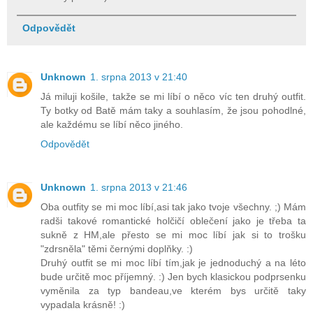
Odpovědět
Unknown
1. srpna 2013 v 21:40
Já miluji košile, takže se mi líbí o něco víc ten druhý outfit.
Ty botky od Batě mám taky a souhlasím, že jsou pohodlné,
ale každému se líbí něco jiného.
Odpovědět
Unknown
1. srpna 2013 v 21:46
Oba outfity se mi moc líbí,asi tak jako tvoje všechny. ;) Mám
radši takové romantické holčičí oblečení jako je třeba ta
sukně z HM,ale přesto se mi moc líbí jak si to trošku
"zdrsněla" těmi černými doplňky. :)
Druhý outfit se mi moc líbí tím,jak je jednoduchý a na léto
bude určitě moc příjemný. :) Jen bych klasickou podprsenku
vyměnila za typ bandeau,ve kterém bys určitě taky
vypadala krásně! :)