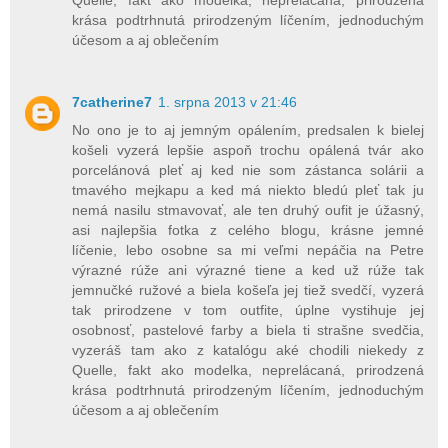
Quelle, fakt ako modelka, neprelácaná, prirodzená
krása podtrhnutá prirodzeným líčením, jednoduchým
účesom a aj oblečením
7catherine7
1. srpna 2013 v 21:46
No ono je to aj jemným opálením, predsalen k bielej
košeli vyzerá lepšie aspoň trochu opálená tvár ako
porcelánová pleť aj ked nie som zástanca solárii a
tmavého mejkapu a ked má niekto bledú pleť tak ju
nemá nasilu stmavovať, ale ten druhý oufit je úžasný,
asi najlepšia fotka z celého blogu, krásne jemné
líčenie, lebo osobne sa mi veľmi nepáčia na Petre
výrazné rúže ani výrazné tiene a ked už rúže tak
jemnučké ružové a biela košeľa jej tiež svedčí, vyzerá
tak prirodzene v tom outfite, úplne vystihuje jej
osobnosť, pastelové farby a biela ti strašne svedčia,
vyzeráš tam ako z katalógu aké chodili niekedy z
Quelle, fakt ako modelka, neprelácaná, prirodzená
krása podtrhnutá prirodzeným líčením, jednoduchým
účesom a aj oblečením