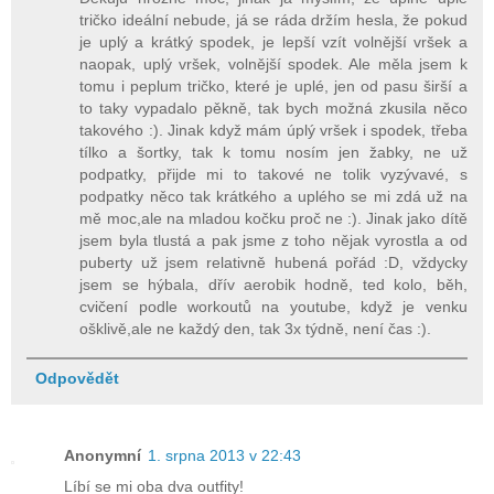
tričko ideální nebude, já se ráda držím hesla, že pokud
je uplý a krátký spodek, je lepší vzít volnější vršek a
naopak, uplý vršek, volnější spodek. Ale měla jsem k
tomu i peplum tričko, které je uplé, jen od pasu širší a
to taky vypadalo pěkně, tak bych možná zkusila něco
takového :). Jinak když mám úplý vršek i spodek, třeba
tílko a šortky, tak k tomu nosím jen žabky, ne už
podpatky, přijde mi to takové ne tolik vyzývavé, s
podpatky něco tak krátkého a uplého se mi zdá už na
mě moc,ale na mladou kočku proč ne :). Jinak jako dítě
jsem byla tlustá a pak jsme z toho nějak vyrostla a od
puberty už jsem relativně hubená pořád :D, vždycky
jsem se hýbala, dřív aerobik hodně, ted kolo, běh,
cvičení podle workoutů na youtube, když je venku
ošklivě,ale ne každý den, tak 3x týdně, není čas :).
Odpovědět
Anonymní
1. srpna 2013 v 22:43
Líbí se mi oba dva outfity!