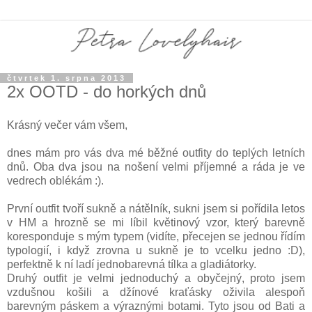
čtvrtek 1. srpna 2013
2x OOTD - do horkých dnů
Krásný večer vám všem,
dnes mám pro vás dva mé běžné outfity do teplých letních
dnů. Oba dva jsou na nošení velmi příjemné a ráda je ve
vedrech oblékám :).
První outfit tvoří sukně a nátělník, sukni jsem si pořídila letos
v HM a hrozně se mi líbil květinový vzor, který barevně
koresponduje s mým typem (vidíte, přecejen se jednou řídím
typologií, i když zrovna u sukně je to vcelku jedno :D),
perfektně k ní ladí jednobarevná tílka a gladiátorky.
Druhý outfit je velmi jednoduchý a obyčejný, proto jsem
vzdušnou košili a džínové kraťásky oživila alespoň
barevným páskem a výraznými botami. Tyto jsou od Bati a