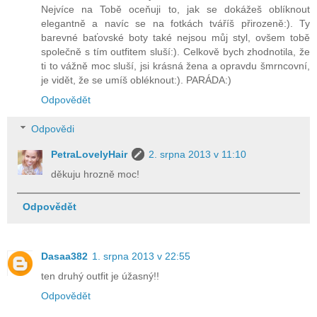
Nejvíce na Tobě oceňuji to, jak se dokážeš oblíknout
elegantně a navíc se na fotkách tváříš přirozeně:). Ty
barevné baťovské boty také nejsou můj styl, ovšem tobě
společně s tím outfitem sluší:). Celkově bych zhodnotila, že
ti to vážně moc sluší, jsi krásná žena a opravdu šmrncovní,
je vidět, že se umíš obléknout:). PARÁDA:)
Odpovědět
Odpovědi
PetraLovelyHair
2. srpna 2013 v 11:10
děkuju hrozně moc!
Odpovědět
Dasaa382
1. srpna 2013 v 22:55
ten druhý outfit je úžasný!!
Odpovědět