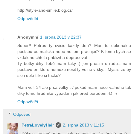
http://style-and-smile.blog.cz/
Odpovědět
Anonymní
1. srpna 2013 v 22:37
Super!! Petrus ty cvicis kazdy den? Mas tu dokonalou
postsbu od malicka nebo ns tom pracuješ? K tomu bych se
vzdalene chtela priblizit a dopracovat .
Ty botky diky Tobě mam taky :) jen prosim o radu...mam
postavu pri ktere nemuzu nosit ty volne vršky. . Myslis ze by
slo i uple tilko ci tricko?
Mam vel. 34 ale prsa velky :-/ pokud mam neco valného tak
diky tomu hrudniku vypadam jak pred porodem:-D :-/
Odpovědět
Odpovědi
PetraLovelyHair
2. srpna 2013 v 11:15
Děkuju hrozně moc, jinak já myslím, že úplně uplé