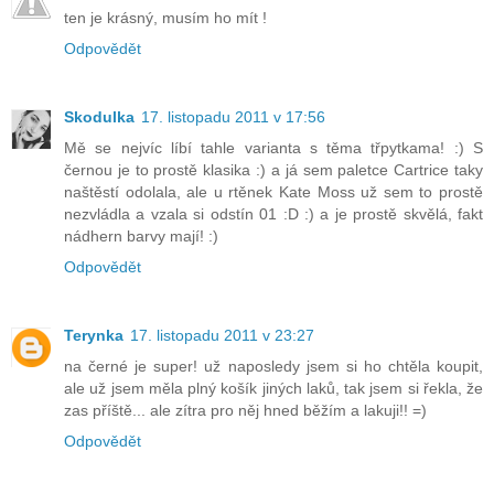
ten je krásný, musím ho mít !
Odpovědět
Skodulka
17. listopadu 2011 v 17:56
Mě se nejvíc líbí tahle varianta s těma třpytkama! :) S
černou je to prostě klasika :) a já sem paletce Cartrice taky
naštěstí odolala, ale u rtěnek Kate Moss už sem to prostě
nezvládla a vzala si odstín 01 :D :) a je prostě skvělá, fakt
nádhern barvy mají! :)
Odpovědět
Terynka
17. listopadu 2011 v 23:27
na černé je super! už naposledy jsem si ho chtěla koupit,
ale už jsem měla plný košík jiných laků, tak jsem si řekla, že
zas příště... ale zítra pro něj hned běžím a lakuji!! =)
Odpovědět