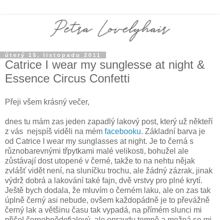
úterý 15. listopadu 2011
Catrice I wear my sunglesse at night &
Essence Circus Confetti
Přeji všem krásný večer,
dnes tu mám zas jeden zapadlý lakový post, který už někteří
z vás nejspíš viděli na mém
facebooku
. Základní barva je
od Catrice I wear my sunglasses at night. Je to černá s
různobarevnými třpytkami malé velikosti, bohužel ale
zůstávají dost utopené v černé, takže to na nehtu nějak
zvlášť vidět není, na sluníčku trochu, ale žádný zázrak, jinak
výdrž dobrá a lakování také fajn, dvě vrstvy pro plné krytí.
Ještě bych dodala, že mluvím o černém laku, ale on zas tak
úplně černý asi nebude, ovšem každopádně je to převážně
černý lak a většinu času tak vypadá, na přímém slunci mi
přišel černohnědofialový, ale opravdu temně a možná se mi