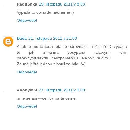
RaduShka
19. listopadu 2011 v 8:53
Vypadá to opravdu nádherně :)
Odpovědět
Dáša
21. listopadu 2011 v 21:08
A tak to mě to teda totálně odrovnalo na té bílé=D, vypadá
to jak zmrzlina posypaná takovými těmi
barevnými,sakriš...nevzpomenu si, ale vy víte čím=)
Za mě ještě jednou hlasuji za bílou!=)
Odpovědět
Anonymní
27. listopadu 2011 v 9:09
mne se asi vyce liby na te cerne
Odpovědět