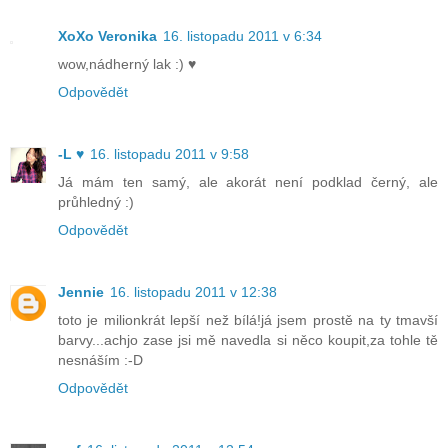
XoXo Veronika
16. listopadu 2011 v 6:34
wow,nádherný lak :) ♥
Odpovědět
-L ♥
16. listopadu 2011 v 9:58
Já mám ten samý, ale akorát není podklad černý, ale
průhledný :)
Odpovědět
Jennie
16. listopadu 2011 v 12:38
toto je milionkrát lepší než bílá!já jsem prostě na ty tmavší
barvy...achjo zase jsi mě navedla si něco koupit,za tohle tě
nesnáším :-D
Odpovědět