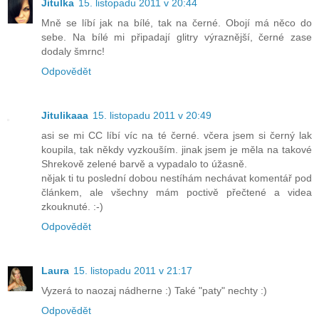
Jitulka
15. listopadu 2011 v 20:44
Mně se líbí jak na bílé, tak na černé. Obojí má něco do
sebe. Na bílé mi připadají glitry výraznější, černé zase
dodaly šmrnc!
Odpovědět
Jitulikaaa
15. listopadu 2011 v 20:49
asi se mi CC líbí víc na té černé. včera jsem si černý lak
koupila, tak někdy vyzkouším. jinak jsem je měla na takové
Shrekově zelené barvě a vypadalo to úžasně.
nějak ti tu poslední dobou nestíhám nechávat komentář pod
článkem, ale všechny mám poctivě přečtené a videa
zkouknuté. :-)
Odpovědět
Laura
15. listopadu 2011 v 21:17
Vyzerá to naozaj nádherne :) Také "paty" nechty :)
Odpovědět