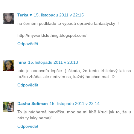
Terka ♥
15. listopadu 2011 v 22:15
na černém podkladu to vypadá opravdu fantastycky !!
http://myworldclothing.blogspot.com/
Odpovědět
nina
15. listopadu 2011 v 23:13
toto je ooooveľa lepšie :) škoda, že tento trblietavý lak sa
ťažko zháňa- ale nedivím sa, každý ho chce mať :D
Odpovědět
Dasha Soliman
15. listopadu 2011 v 23:14
To je nádherná barvička, moc se mi líbí! Kruci jak to, že u
nás ty laky nemají...
Odpovědět