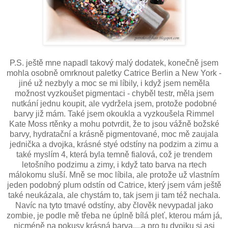
P.S. ještě mne napadl takový malý dodatek, konečně jsem
mohla osobně omrknout paletky Catrice Berlin a New York -
jiné už nezbyly a moc se mi líbily, i když jsem neměla
možnost vyzkoušet pigmentaci - chyběl testr, měla jsem
nutkání jednu koupit, ale vydržela jsem, protože podobné
barvy již mám. Také jsem okoukla a vyzkoušela Rimmel
Kate Moss rtěnky a mohu potvrdit, že to jsou vážně božské
barvy, hydratační a krásně pigmentované, moc mě zaujala
jednička a dvojka, krásné styé odstíny na podzim a zimu a
také myslím 4, která byla temně fialová, což je trendem
letošního podzimu a zimy, i když tato barva na rtech
málokomu sluší. Mně se moc líbila, ale protože už vlastním
jeden podobný plum odstín od Catrice, který jsem vám ještě
také neukázala, ale chystám to, tak jsem ji tam též nechala.
Navíc na tyto tmavé odstíny, aby člověk nevypadal jako
zombie, je podle mě třeba ne úplně bílá pleť, kterou mám já,
nicméně na pokusy krásná barva....a pro tu dvojku si asi