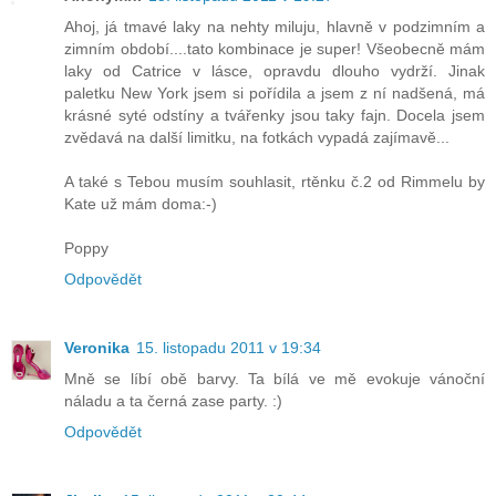
Ahoj, já tmavé laky na nehty miluju, hlavně v podzimním a
zimním období....tato kombinace je super! Všeobecně mám
laky od Catrice v lásce, opravdu dlouho vydrží. Jinak
paletku New York jsem si pořídila a jsem z ní nadšená, má
krásné syté odstíny a tvářenky jsou taky fajn. Docela jsem
zvědavá na další limitku, na fotkách vypadá zajímavě...
A také s Tebou musím souhlasit, rtěnku č.2 od Rimmelu by
Kate už mám doma:-)
Poppy
Odpovědět
Veronika
15. listopadu 2011 v 19:34
Mně se líbí obě barvy. Ta bílá ve mě evokuje vánoční
náladu a ta černá zase party. :)
Odpovědět