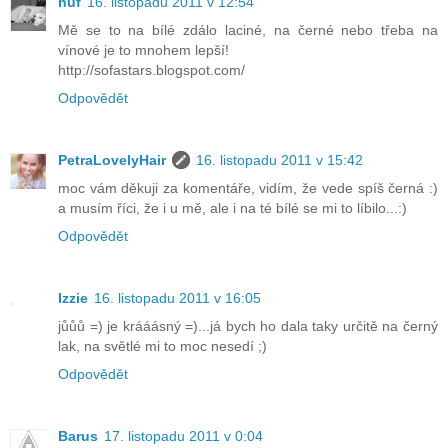
nuf
16. listopadu 2011 v 12:54
Mě se to na bílé zdálo laciné, na černé nebo třeba na
vínové je to mnohem lepší!
http://sofastars.blogspot.com/
Odpovědět
PetraLovelyHair
16. listopadu 2011 v 15:42
moc vám děkuji za komentáře, vidím, že vede spíš černá :)
a musím říci, že i u mě, ale i na té bílé se mi to líbilo...:)
Odpovědět
Izzie
16. listopadu 2011 v 16:05
jůůů =) je krááásný =)...já bych ho dala taky určitě na černý
lak, na světlé mi to moc nesedí ;)
Odpovědět
Barus
17. listopadu 2011 v 0:04