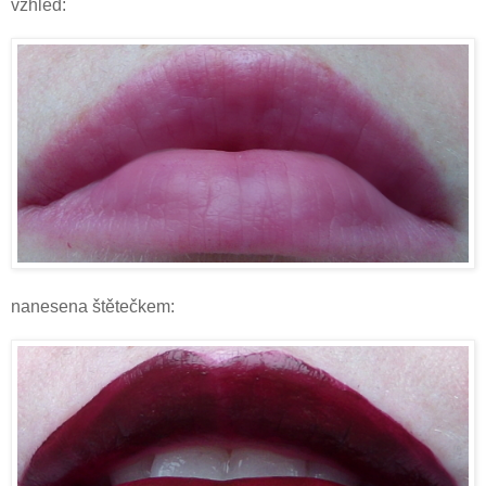
vzhled:
nanesena štětečkem: