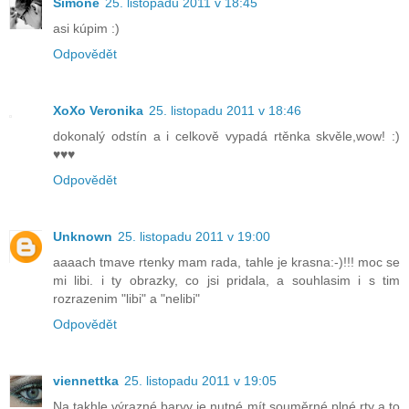
Simone
25. listopadu 2011 v 18:45
asi kúpim :)
Odpovědět
XoXo Veronika
25. listopadu 2011 v 18:46
dokonalý odstín a i celkově vypadá rtěnka skvěle,wow! :)
♥♥♥
Odpovědět
Unknown
25. listopadu 2011 v 19:00
aaaach tmave rtenky mam rada, tahle je krasna:-)!!! moc se
mi libi. i ty obrazky, co jsi pridala, a souhlasim i s tim
rozrazenim "libi" a "nelibi"
Odpovědět
viennettka
25. listopadu 2011 v 19:05
Na takhle výrazné barvy je nutné mít souměrné plné rty a to