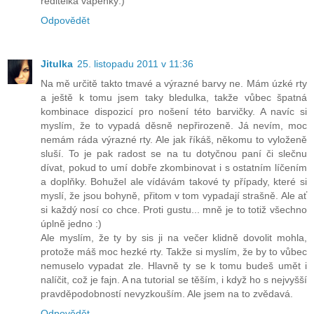
ředitelka vápenky:)
Odpovědět
Jitulka
25. listopadu 2011 v 11:36
Na mě určitě takto tmavé a výrazné barvy ne. Mám úzké rty
a ještě k tomu jsem taky bledulka, takže vůbec špatná
kombinace dispozicí pro nošení této barvičky. A navíc si
myslím, že to vypadá děsně nepřirozeně. Já nevím, moc
nemám ráda výrazné rty. Ale jak říkáš, někomu to vyloženě
sluší. To je pak radost se na tu dotyčnou paní či slečnu
dívat, pokud to umí dobře zkombinovat i s ostatním líčením
a doplňky. Bohužel ale vídávám takové ty případy, které si
myslí, že jsou bohyně, přitom v tom vypadají strašně. Ale ať
si každý nosí co chce. Proti gustu... mně je to totiž všechno
úplně jedno :)
Ale myslím, že ty by sis ji na večer klidně dovolit mohla,
protože máš moc hezké rty. Takže si myslím, že by to vůbec
nemuselo vypadat zle. Hlavně ty se k tomu budeš umět i
nalíčit, což je fajn. A na tutorial se těším, i když ho s nejvyšší
pravděpodobností nevyzkouším. Ale jsem na to zvědavá.
Odpovědět