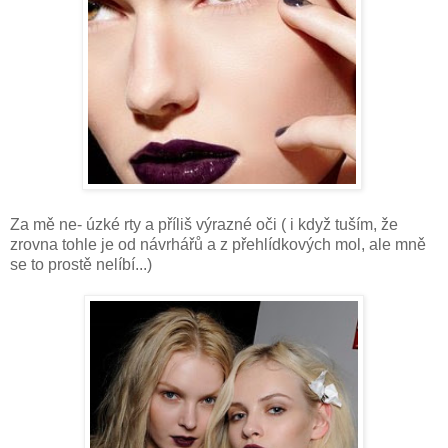
Za mě ne- úzké rty a příliš výrazné oči ( i když tuším, že
zrovna tohle je od návrhářů a z přehlídkových mol, ale mně
se to prostě nelíbí...)