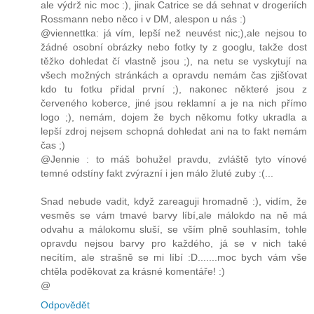
ale výdrž nic moc :), jinak Catrice se dá sehnat v drogeriích
Rossmann nebo něco i v DM, alespon u nás :)
@viennettka: já vím, lepší než neuvést nic;),ale nejsou to
žádné osobní obrázky nebo fotky ty z googlu, takže dost
těžko dohledat čí vlastně jsou ;), na netu se vyskytují na
všech možných stránkách a opravdu nemám čas zjišťovat
kdo tu fotku přidal první ;), nakonec některé jsou z
červeného koberce, jiné jsou reklamní a je na nich přímo
logo ;), nemám, dojem že bych někomu fotky ukradla a
lepší zdroj nejsem schopná dohledat ani na to fakt nemám
čas ;)
@Jennie : to máš bohužel pravdu, zvláště tyto vínové
temné odstíny fakt zvýrazní i jen málo žluté zuby :(...
Snad nebude vadit, když zareaguji hromadně :), vidím, že
vesměs se vám tmavé barvy líbí,ale málokdo na ně má
odvahu a málokomu sluší, se vším plně souhlasím, tohle
opravdu nejsou barvy pro každého, já se v nich také
necítím, ale strašně se mi líbí :D.......moc bych vám vše
chtěla poděkovat za krásné komentáře! :)
@
Odpovědět