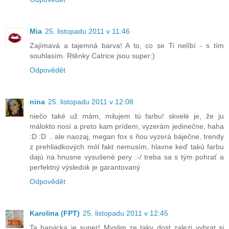
Mia
25. listopadu 2011 v 11:46
Zajímavá a tajemná barva! A to, co se Ti nelíbí - s tím
souhlasím. Rtěnky Catrice jsou super:)
Odpovědět
nina
25. listopadu 2011 v 12:08
niečo také už mám, milujem tú farbu! skvelé je, že ju
málokto nosí a preto kam prídem, vyzerám jedinečne, haha
:D :D .. ale naozaj, megan fox s ňou vyzerá báječne, trendy
z prehliadkových mól fakt nemusím, hlavne keď takú farbu
dajú na hnusne vysušené pery :-/ treba sa s tým pohrať a
perfektný výsledok je garantovaný
Odpovědět
Karolina (FPT)
25. listopadu 2011 v 12:45
Ta barvicka je super! Myslim ze taky dost zalezi vybrat si