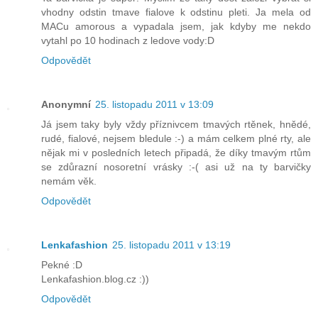
vhodny odstin tmave fialove k odstinu pleti. Ja mela od
MACu amorous a vypadala jsem, jak kdyby me nekdo
vytahl po 10 hodinach z ledove vody:D
Odpovědět
Anonymní
25. listopadu 2011 v 13:09
Já jsem taky byly vždy příznivcem tmavých rtěnek, hnědé,
rudé, fialové, nejsem bledule :-) a mám celkem plné rty, ale
nějak mi v posledních letech připadá, že díky tmavým rtům
se zdůrazní nosoretní vrásky :-( asi už na ty barvičky
nemám věk.
Odpovědět
Lenkafashion
25. listopadu 2011 v 13:19
Pekné :D
Lenkafashion.blog.cz :))
Odpovědět