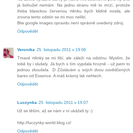
já bohužel nemám. Na jednu stranu mě to mrzí, protože
třeba klasickou červenou rtěnku bych klidně nosila, ale
zrovna tento odstín se mi moc nelíbí.
Btw google images opravdu není správně uvedený zdroj.
Odpovědět
Veronika
25. listopadu 2011 v 19:06
Tmavé rtěnky se mi líbí, ale záleží na odstínu. Myslím, že
tobě by i slušely. Já bych s tím vypdala hrozně - už jsem to
jednou zkoušela. :D Zůstávám u svých dvou osvědčených
barev od Essence. A máš krásný lak nehtech.
Odpovědět
Luczynka
25. listopadu 2011 v 19:07
Už se těším, až se nám v ní ukážeš ty:-)
http://luczynky-world.blog.cz/
Odpovědět