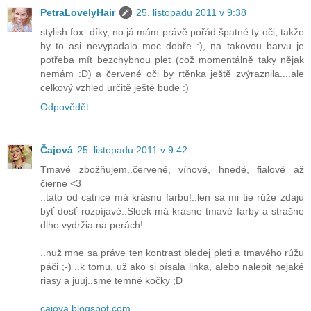
PetraLovelyHair
25. listopadu 2011 v 9:38
stylish fox: díky, no já mám právě pořád špatné ty oči, takže
by to asi nevypadalo moc dobře :), na takovou barvu je
potřeba mít bezchybnou plet (což momentálně taky nějak
nemám :D) a červené oči by rtěnka ještě zvýraznila....ale
celkový vzhled určitě ještě bude :)
Odpovědět
Čajová
25. listopadu 2011 v 9:42
Tmavé zbožňujem..červené, vínové, hnedé, fialové až
čierne <3
..táto od catrice má krásnu farbu!..len sa mi tie rúže zdajú
byť dosť rozpíjavé..Sleek má krásne tmavé farby a strašne
dlho vydržia na perách!
..nuž mne sa práve ten kontrast bledej pleti a tmavého rúžu
páči ;-) ..k tomu, už ako si písala linka, alebo nalepit nejaké
riasy a juuj..sme temné kočky ;D
cajova.blogspot.com