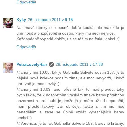
Odpovědět
Kyky
26. listopadu 2011 v 9:15
Na tmavé rtěnky se obecně dobře kouká, ale málokdo je
umí nosit a přizpůsobit si odstín, který mu sedí nejvíce.
Každopádně vypadá dobře, už se těším na fotku v akci. :)
Odpovědět
PetraLovelyHair
26. listopadu 2011 v 17:58
@anonymní 10:08: lak je Gabriella Salvete odstín 157, je to
nějaká nová kolekce podzim zima, ale moc nevydrží, i když
barevně je moc hezký :)
@anonymní 13:09: ano, přesně tak, to máš pravdu, taky
bych řekla, že k nosoretním vráskám tmavé barvy přitáhnou
pozornost a prohloubí je, jenže já je mám už od nepaměti,
mám prostě takový tvar obličeje, takže s tím nic moc
nenadělám a zase se úplně vzdát výraznějších barev
nechci :)....
@Veronica: je to lak Gabriella Salvete 157, barevně krásný,