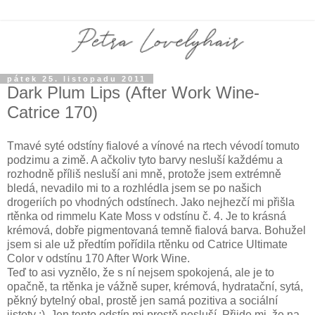
pátek 25. listopadu 2011
Dark Plum Lips (After Work Wine-
Catrice 170)
Tmavé syté odstíny fialové a vínové na rtech vévodí tomuto
podzimu a zimě. A ačkoliv tyto barvy nesluší každému a
rozhodně příliš nesluší ani mně, protože jsem extrémně
bledá, nevadilo mi to a rozhlédla jsem se po našich
drogeriích po vhodných odstínech. Jako nejhezčí mi přišla
rtěnka od rimmelu Kate Moss v odstínu č. 4. Je to krásná
krémová, dobře pigmentovaná temně fialová barva. Bohužel
jsem si ale už předtím pořídila rtěnku od Catrice Ultimate
Color v odstínu 170 After Work Wine.
Teď to asi vyznělo, že s ní nejsem spokojená, ale je to
opačně, ta rtěnka je vážně super, krémová, hydratační, sytá,
pěkný bytelný obal, prostě jen samá pozitiva a sociální
jistoty :). Jen tento odstín mi prostě nesluší. Přijde mi, že na