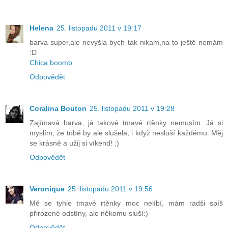
Helena
25. listopadu 2011 v 19:17
barva super,ale nevyšla bych tak nikam,na to ještě nemám
:D
Chica boomb
Odpovědět
Coralina Bouton
25. listopadu 2011 v 19:28
Zajímavá barva, já takové tmavé rtěnky nemusím. Já si
myslím, že tobě by ale slušela, i když nesluší každému. Měj
se krásně a užij si víkend! :)
Odpovědět
Veronique
25. listopadu 2011 v 19:56
Mě se tyhle tmavé rtěnky moc nelíbí, mám radši spíš
přirozené odstíny, ale někomu sluší:)
Odpovědět