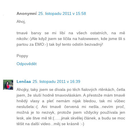
Anonymní
25. listopadu 2011 v 15:58
Ahoj,
tmavé barvy se mi líbí na všech ostatních, na mě
nikoliv:-)Ale když jsem se líčila na halowween, kde jsme šli s
partou za EMO:-) tak byl tento odstín bezvadný!
Poppy
Odpovědět
Lenčaa
25. listopadu 2011 v 16:39
Ahojky, taky jsem se dívala po těch fialových rtěnkách, četla
jsem, že sluší hodně tmavovláskám. A přestože mám tmavě
hnědý vlasy a pleť nemám nijak bledou, tak mi vůbec
neslušela:-(. Ani tmavě červená mi nešla...nevím proč,
možná je to nezvyk, protože jsem vždycky používala jen
lesk, ale štve mě tě:(......jinak skvělej článek, a budu se moc
těšit na další video...měj se krásně :-)