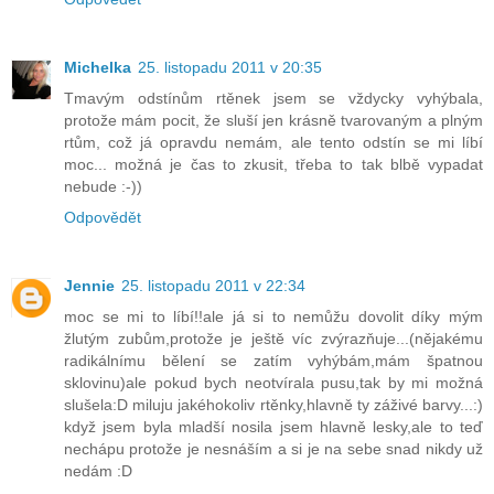
Michelka
25. listopadu 2011 v 20:35
Tmavým odstínům rtěnek jsem se vždycky vyhýbala,
protože mám pocit, že sluší jen krásně tvarovaným a plným
rtům, což já opravdu nemám, ale tento odstín se mi líbí
moc... možná je čas to zkusit, třeba to tak blbě vypadat
nebude :-))
Odpovědět
Jennie
25. listopadu 2011 v 22:34
moc se mi to líbí!!ale já si to nemůžu dovolit díky mým
žlutým zubům,protože je ještě víc zvýrazňuje...(nějakému
radikálnímu bělení se zatím vyhýbám,mám špatnou
sklovinu)ale pokud bych neotvírala pusu,tak by mi možná
slušela:D miluju jakéhokoliv rtěnky,hlavně ty záživé barvy...:)
když jsem byla mladší nosila jsem hlavně lesky,ale to teď
nechápu protože je nesnáším a si je na sebe snad nikdy už
nedám :D