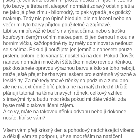
tyto barvy je třeba mít alespoň normální zdravý odstín pleti a
ne jako já přes zimu - bílomodrý, to pak vypadá jak gotický
makeup. Tedy nic pro úplné bledule, ale na focení nebo na
večer mi tyto barvy přijdou použitelné a zajímavé.
Líbí se mi převážně buď s nahýma očima, nebo s trošku
kouřovým černým očním makeupem, či jen černou linkou na
horním víčku, každopádně rty by měly dominovat a netlouct
se s očima. Pokud ji použijete jen jemně a nanesete pouze
prstem, potom je to varianta nositelná na den. Pokud člověk
nanese normální množství štětečkem nebo rovnou rtěnkou,
pak dostanete opravdu výraznou barvu a kdo se toho nebojí,
může ještě přejet bezbarvým leskem pro extrémně výrazné a
lesklé rty. Za mě tedy tmavé rtěnky na podzim a zimu ano,
ale ne na extrémně bílé pleti a ne na malých rtech! Určitě
plánuji tutorial na téma tmavých rtěnek, celkový vzhled
s tmavými rty a budu moc ráda pokud mi dáte vědět, zda
byste měli o takové líčení zájem.
A co vy, máte na takovou rtěnku odvahu nebo ji dokonce
nosíte, líbí se vám?
Všem vám přeji krásný den a pohodový nadcházející víkend
a děkuji vám za podporu, už se moc těším na natáčení