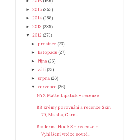
2016
(165)
►
2015
(255)
►
2014
(288)
►
2013
(286)
►
2012
(273)
▼
prosince
(23)
►
listopadu
(27)
►
října
(26)
►
září
(23)
►
srpna
(26)
►
července
(26)
▼
NYX Matte Lipstick - recenze
BB krémy porovnání a recenze Skin
79, Missha, Garn...
Bioderma Nodé S - recenze +
Vyhlášení vítěze soutě...