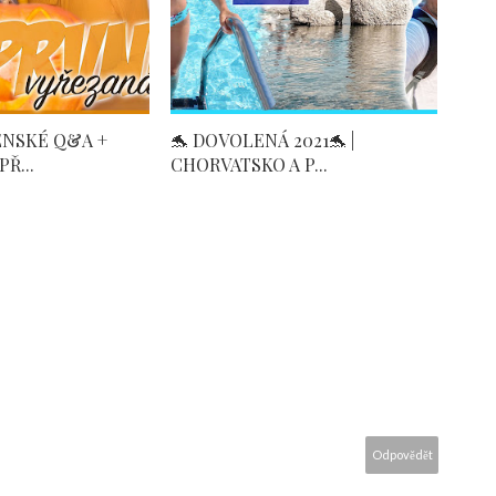
ENSKÉ Q&A +
🐬 DOVOLENÁ 2021🐬 |
Ř...
CHORVATSKO A P...
Odpovědět