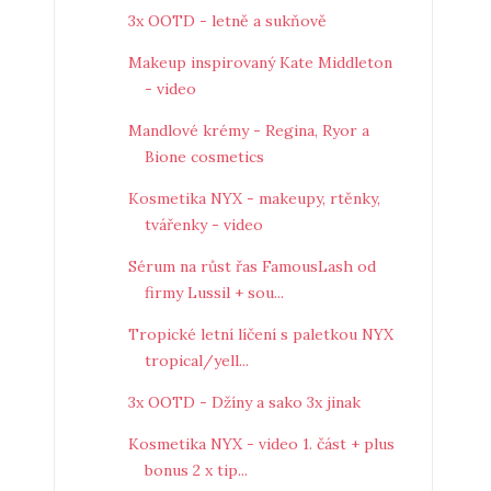
3x OOTD - letně a sukňově
Makeup inspirovaný Kate Middleton
- video
Mandlové krémy - Regina, Ryor a
Bione cosmetics
Kosmetika NYX - makeupy, rtěnky,
tvářenky - video
Sérum na růst řas FamousLash od
firmy Lussil + sou...
Tropické letní líčení s paletkou NYX
tropical/yell...
3x OOTD - Džíny a sako 3x jinak
Kosmetika NYX - video 1. část + plus
bonus 2 x tip...