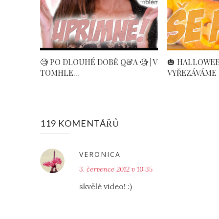
🧐 PO DLOUHÉ DOBĚ Q&A 🧐 | V
🎃 HALLOWE
TOMHLE...
VYŘEZÁVÁME P
119 KOMENTÁŘŮ
VERONICA
3. července 2012 v 10:35
skvělé video! :)