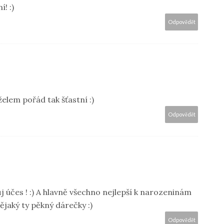
! :)
Odpovědět
želem pořád tak šťastní :)
Odpovědět
vůj účes ! :) A hlavně všechno nejlepší k narozeninám
nějaký ty pěkný dárečky :)
Odpovědět