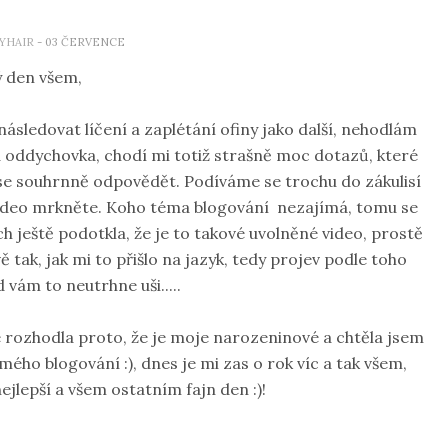
YHAIR
- 03 ČERVENCE
 den všem,
 následovat líčení a zaplétání ofiny jako další, nehodlám
á oddychovka, chodí mi totiž strašně moc dotazů, které
ase souhrnně odpovědět. Podíváme se trochu do zákulisí
 video mrkněte. Koho téma blogování nezajímá, tomu se
 ještě podotkla, že je to takové uvolněné video, prostě
ak, jak mi to přišlo na jazyk, tedy projev podle toho
 vám to neutrhne uši.....
e rozhodla proto, že je moje narozeninové a chtěla jsem
ého blogování :), dnes je mi zas o rok víc a tak všem,
 nejlepší a všem ostatním fajn den :)!