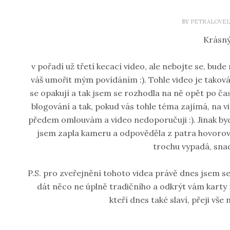
BY
PETRALOVEL
Krásný
v pořadí už třetí kecací video, ale nebojte se, bude
váš umořit mým povídáním :). Tohle video je takov
se opakují a tak jsem se rozhodla na ně opět po č
blogování a tak, pokud vás tohle téma zajímá, na
předem omlouvám a video nedoporučuji :). Jinak bych
jsem zapla kameru a odpověděla z patra hovorově t
trochu vypadá, snad
P.S. pro zveřejnění tohoto videa právě dnes jsem s
dát něco ne úplně tradičního a odkrýt vám karty m
kteří dnes také slaví, přeji vše