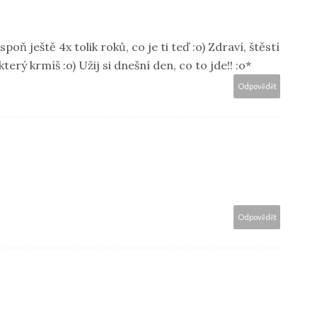
poň ještě 4x tolik roků, co je ti teď :o) Zdraví, štěstí
terý krmíš :o) Užij si dnešní den, co to jde!! :o*
Odpovědět
Odpovědět