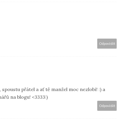
Odpovědět
, spoustu přátel a ať tě manžel moc nezlobí! :) a
ářů na blogu! <3333:)
Odpovědět