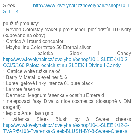
Sleek:
http://www.lovelyhair.cz/lovelyhair/eshop/10-1-
SLEEK
použité produkty:
* Revlon Colorstay makeup pro suchou pleť odstín 110 ivory
(kupováno na ebay)
* Catrice All round concealer
* Maybelline Color tattoo 50 Eternal silver
* paletka Sleek i- Candy
http://www.lovelyhair.cz/lovelyhair/eshop/10-1-SLEEK/10-2-
OCI/5/166-Paleta-ocnich-stinu-SLEEK-I-Divine-I-Candy
* Catrice white tužka na oči
* Barry M Metallic eyeliner č. 6
* Loreal gelové linky Intenza 01 pure black
* Lambre řasenka
* Dermacol Magnum řasenka v odstínu Emerald
* nalepovací řasy Diva & nice cosmetics (dostupné v DM
drogerii)
* lepidlo Ardell lash grip
* tvářenka Sleek Blush by 3 Sweet cheeks
http://www.lovelyhair.cz/lovelyhair/eshop/10-1-SLEEK/12-2-
TVAR/5/103-Tvarenka-Sleek-BLUSH-BY-3-Sweet-Cheeks