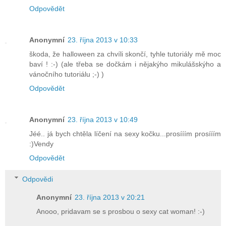
Odpovědět
Anonymní
23. října 2013 v 10:33
škoda, že halloween za chvíli skončí, tyhle tutoriály mě moc
baví ! :-) (ale třeba se dočkám i nějakýho mikulášskýho a
vánočního tutoriálu ;-) )
Odpovědět
Anonymní
23. října 2013 v 10:49
Jéé.. já bych chtěla líčení na sexy kočku...prosííím prosííím
:)Vendy
Odpovědět
Odpovědi
Anonymní
23. října 2013 v 20:21
Anooo, pridavam se s prosbou o sexy cat woman! :-)