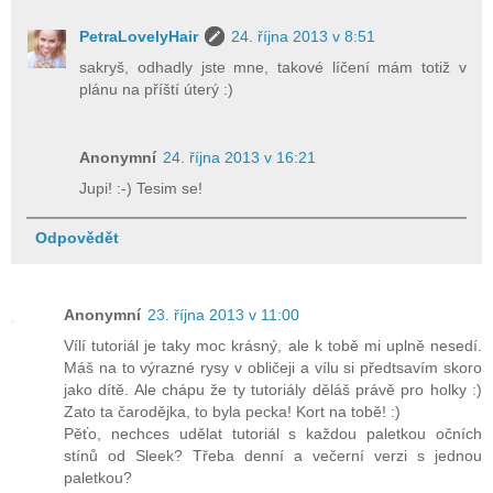
PetraLovelyHair
24. října 2013 v 8:51
sakryš, odhadly jste mne, takové líčení mám totiž v
plánu na příští úterý :)
Anonymní
24. října 2013 v 16:21
Jupi! :-) Tesim se!
Odpovědět
Anonymní
23. října 2013 v 11:00
Vílí tutoriál je taky moc krásný, ale k tobě mi uplně nesedí.
Máš na to výrazné rysy v obličeji a vílu si předtsavím skoro
jako dítě. Ale chápu že ty tutoriály děláš právě pro holky :)
Zato ta čarodějka, to byla pecka! Kort na tobě! :)
Pěťo, nechces udělat tutoriál s každou paletkou očních
stínů od Sleek? Třeba denní a večerní verzi s jednou
paletkou?