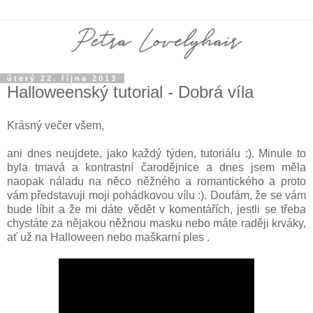
úterý 22. října 2013
Halloweenský tutorial - Dobrá víla
Krásný večer všem,
ani dnes neujdete, jako každý týden, tutoriálu :). Minule to
byla tmavá a kontrastní čarodějnice a dnes jsem měla
naopak náladu na něco něžného a romantického a proto
vám představuji moji pohádkovou vílu :). Doufám, že se vám
bude líbit a že mi dáte vědět v komentářích, jestli se třeba
chystáte za nějakou něžnou masku nebo máte raději krváky,
ať už na Halloween nebo maškarní ples .