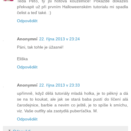
Teda Péťo, ty jsi hotová kouzelnice! Pokaždé dokážeš
překvapit už při prvním Halloweenském tutorialu mi spadla
čelist a teď také. :)
Odpovědět
Anonymní
22. října 2013 v 23:24
Páni, tak tohle je úžasné!
Eliška
Odpovědět
Anonymní
22. října 2013 v 23:33
upřímně, když dělá tutoriály mladá holka, je to pěkný a dá
se na to koukat, ale jak se stará baba pustí do líčení alá
čarodejnice, barbie a nevim co ještě, je to spíše k smíchu,
viz. Vaše outfity ala zastydlá puberťačka. M.
Odpovědět