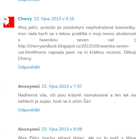
Cherry
23. října 2013 v 0:15
Ahoj péťo, protože jsi zastánkyní nepředražené kosmetiky,
moc ráda bych se s tebou podělila o moji novou zkušenost
s řasenkou seven cat :)
http://cherryandluck.blogspot.cz/2013/10/rasenka-seven-
cat.html#more napsala jsem na ni krátkou recenzi. Děkuji
Cherry
Odpovědět
Anonymní
23. října 2013 v 7:07
Nádherná víla, oči jsou krásně namalované a ten lak na
nehtech je super, hodí se k očím.Šári
Odpovědět
Anonymní
23. října 2013 v 8:08
Ahoj Péťo, trochu vtíravý dotaz, ale co to máš s těma