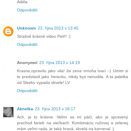
Adéla
Odpovědět
Unknown
23. října 2013 v 13:45
Strašně krásné video Peti!! :)
Odpovědět
Anonymní
23. října 2013 v 14:19
Krasne,opravdu jako vila! Jsi zena mnoha tvari :-) Umim si
te predstavit jako herecku, nikdy bys nenudila. A ta paletka
od Sleeku vypada skvele! LV
Odpovědět
Aknelka
23. října 2013 v 18:17
Ach, je to krásne. Veľmi sa mi páči, ako je spravený
prechod farieb na viečkach. Kombináciu ružovej a zelenej
mám veľmi rada, je taká hravá, skvelá na karneval :)