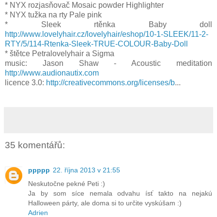
* NYX rozjasňovač Mosaic powder Highlighter
* NYX tužka na rty Pale pink
* Sleek rtěnka Baby doll
http://www.lovelyhair.cz/lovelyhair/eshop/10-1-SLEEK/11-2-
RTY/5/114-Rtenka-Sleek-TRUE-COLOUR-Baby-Doll
* štětce Petralovelyhair a Sigma
music: Jason Shaw - Acoustic meditation
http://www.audionautix.com
licence 3.0:
http://creativecommons.org/licenses/b
...
35 komentářů:
ppppp
22. října 2013 v 21:55
Neskutočne pekné Peti :)
Ja by som síce nemala odvahu ísť takto na nejakú
Halloween párty, ale doma si to určite vyskúšam :)
Adrien