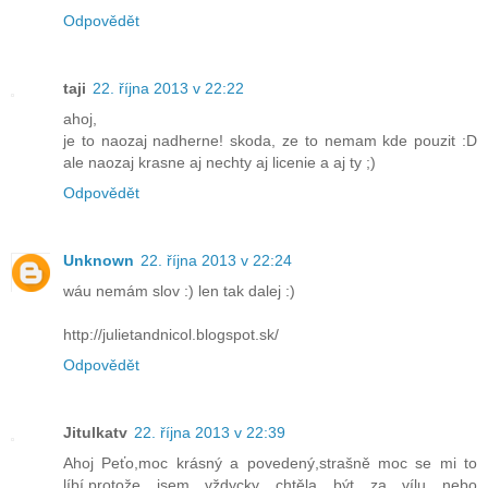
Odpovědět
taji
22. října 2013 v 22:22
ahoj,
je to naozaj nadherne! skoda, ze to nemam kde pouzit :D
ale naozaj krasne aj nechty aj licenie a aj ty ;)
Odpovědět
Unknown
22. října 2013 v 22:24
wáu nemám slov :) len tak dalej :)
http://julietandnicol.blogspot.sk/
Odpovědět
Jitulkatv
22. října 2013 v 22:39
Ahoj Peťo,moc krásný a povedený,strašně moc se mi to
líbí,protože jsem vždycky chtěla být za vílu nebo