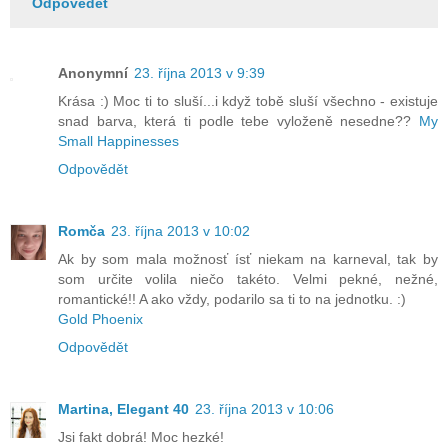
Odpovědět
Anonymní
23. října 2013 v 9:39
Krása :) Moc ti to sluší...i když tobě sluší všechno - existuje
snad barva, která ti podle tebe vyloženě nesedne??
My
Small Happinesses
Odpovědět
Romča
23. října 2013 v 10:02
Ak by som mala možnosť ísť niekam na karneval, tak by
som určite volila niečo takéto. Velmi pekné, nežné,
romantické!! A ako vždy, podarilo sa ti to na jednotku. :)
Gold Phoenix
Odpovědět
Martina, Elegant 40
23. října 2013 v 10:06
Jsi fakt dobrá! Moc hezké!