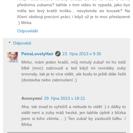
předníma zubama? takhle v tom videu to vypadá, jako bys
měla ten levý kratší trošku... nevylomila sis kousek? Na
líčení obdivuji precizní práci, i když už je to moc přeslazené
:) Mirka
Odpovědět
Odpovědi
PetraLovelyHair
23. října 2013 v 9:35
Mirko, mám jeden kratší, můj minulý zubař mi ho totiž
blbě (moc) zabrousil a ted když mi rovnátky zuby
srovnaly, tak je to více vidět, ale budu to ještě dále řešit
(dostavba nebo zabroušení ;)
Anonymní
29. října 2013 v 18:21
Aha, tak snad to vyřešíš a nebude to vidět :) z dálky to
vidět není a zuby máš hezké, jen takhle úplně z blízka
jsem si toho všimla... :) Ten zubař by zasloužil ťafku :/
Mirka