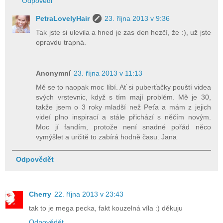
Odpovědi
PetraLovelyHair
23. října 2013 v 9:36
Tak jste si ulevila a hned je zas den hezčí, že :), už jste
opravdu trapná.
Anonymní
23. října 2013 v 11:13
Mě se to naopak moc líbí. Ať si puberťačky pouští videa
svých vrstevnic, když s tím mají problém. Mě je 30,
takže jsem o 3 roky mladší než Peťa a mám z jejich
videí plno inspirací a stále přichází s něčím novým.
Moc jí fandím, protože není snadné pořád něco
vymýšlet a určitě to zabírá hodně času. Jana
Odpovědět
Cherry
22. října 2013 v 23:43
tak to je mega pecka, fakt kouzelná víla :) děkuju
Odpovědět