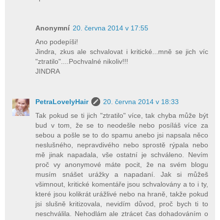
Anonymní
20. června 2014 v 17:55
Ano podepíši!
Jindra, zkus ale schvalovat i kritické...mně se jich víc
"ztratilo"....Pochvalné nikoliv!!!
JINDRA
PetraLovelyHair
20. června 2014 v 18:33
Tak pokud se ti jich "ztratilo" více, tak chyba může být
bud v tom, že se to neodešle nebo posíláš více za
sebou a pošle se to do spamu anebo jsi napsala něco
neslušného, nepravdivého nebo sprostě rýpala nebo
mě jinak napadala, vše ostatní je schváleno. Nevím
proč vy anonymové máte pocit, že na svém blogu
musím snášet urážky a napadaní. Jak si můžeš
všimnout, kritické komentáře jsou schvalovány a to i ty,
které jsou kolikrát urážlivé nebo na hraně, takže pokud
jsi slušně kritizovala, nevidím důvod, proč bych ti to
neschválila. Nehodlám ale ztrácet čas dohadováním o