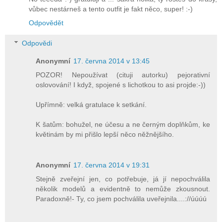
vůbec nestárneš a tento outfit je fakt něco, super! :-)
Odpovědět
Odpovědi
Anonymní
17. června 2014 v 13:45
POZOR! Nepoužívat (cituji autorku) pejorativní
oslovování! I když, spojené s lichotkou to asi projde:-))
Upřímně: velká gratulace k setkání.
K šatům: bohužel, ne účesu a ne černým doplňkům, ke
květinám by mi přišlo lepší něco něžnějšího.
Anonymní
17. června 2014 v 19:31
Stejně zveřejní jen, co potřebuje, já jí nepochválila
několik modelů a evidentně to nemůže zkousnout.
Paradoxně!- Ty, co jsem pochválila uveřejnila....://úúúú