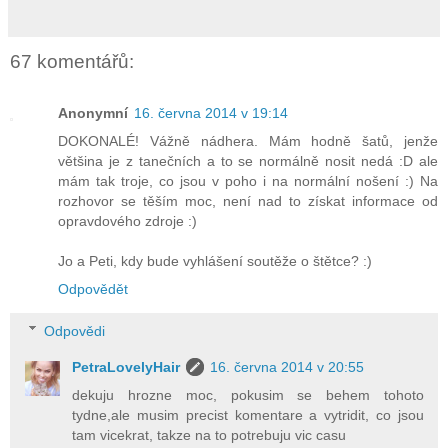
67 komentářů:
Anonymní
16. června 2014 v 19:14
DOKONALÉ! Vážně nádhera. Mám hodně šatů, jenže
většina je z tanečních a to se normálně nosit nedá :D ale
mám tak troje, co jsou v poho i na normální nošení :) Na
rozhovor se těším moc, není nad to získat informace od
opravdového zdroje :)
Jo a Peti, kdy bude vyhlášení soutěže o štětce? :)
Odpovědět
Odpovědi
PetraLovelyHair
16. června 2014 v 20:55
dekuju hrozne moc, pokusim se behem tohoto
tydne,ale musim precist komentare a vytridit, co jsou
tam vicekrat, takze na to potrebuju vic casu