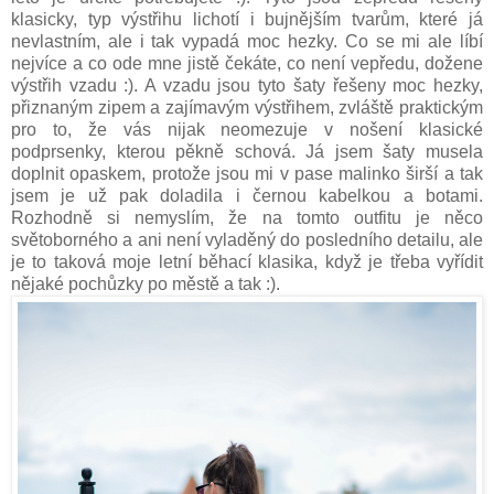
klasicky, typ výstřihu lichotí i bujnějším tvarům, které já
nevlastním, ale i tak vypadá moc hezky. Co se mi ale líbí
nejvíce a co ode mne jistě čekáte, co není vepředu, dožene
výstřih vzadu :). A vzadu jsou tyto šaty řešeny moc hezky,
přiznaným zipem a zajímavým výstřihem, zvláště praktickým
pro to, že vás nijak neomezuje v nošení klasické
podprsenky, kterou pěkně schová. Já jsem šaty musela
doplnit opaskem, protože jsou mi v pase malinko širší a tak
jsem je už pak doladila i černou kabelkou a botami.
Rozhodně si nemyslím, že na tomto outfitu je něco
světoborného a ani není vyladěný do posledního detailu, ale
je to taková moje letní běhací klasika, když je třeba vyřídit
nějaké pochůzky po městě a tak :).