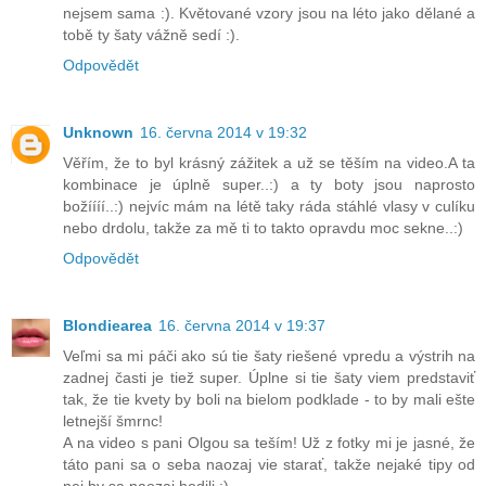
nejsem sama :). Květované vzory jsou na léto jako dělané a
tobě ty šaty vážně sedí :).
Odpovědět
Unknown
16. června 2014 v 19:32
Věřím, že to byl krásný zážitek a už se těším na video.A ta
kombinace je úplně super..:) a ty boty jsou naprosto
božíííí..:) nejvíc mám na létě taky ráda stáhlé vlasy v culíku
nebo drdolu, takže za mě ti to takto opravdu moc sekne..:)
Odpovědět
Blondiearea
16. června 2014 v 19:37
Veľmi sa mi páči ako sú tie šaty riešené vpredu a výstrih na
zadnej časti je tiež super. Úplne si tie šaty viem predstaviť
tak, že tie kvety by boli na bielom podklade - to by mali ešte
letnejší šmrnc!
A na video s pani Olgou sa teším! Už z fotky mi je jasné, že
táto pani sa o seba naozaj vie starať, takže nejaké tipy od