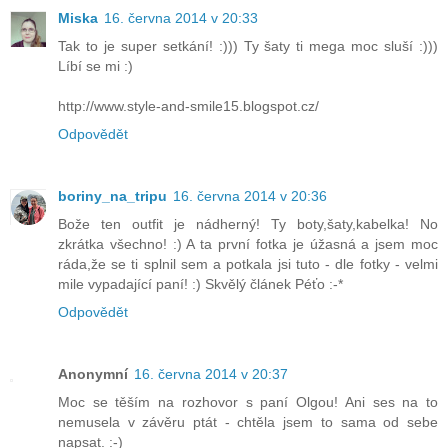
Miska
16. června 2014 v 20:33
Tak to je super setkání! :))) Ty šaty ti mega moc sluší :)))
Líbí se mi :)
http://www.style-and-smile15.blogspot.cz/
Odpovědět
boriny_na_tripu
16. června 2014 v 20:36
Bože ten outfit je nádherný! Ty boty,šaty,kabelka! No
zkrátka všechno! :) A ta první fotka je úžasná a jsem moc
ráda,že se ti splnil sem a potkala jsi tuto - dle fotky - velmi
mile vypadající paní! :) Skvělý článek Péťo :-*
Odpovědět
Anonymní
16. června 2014 v 20:37
Moc se těším na rozhovor s paní Olgou! Ani ses na to
nemusela v závěru ptát - chtěla jsem to sama od sebe
napsat. :-)