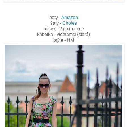
boty -
Amazon
šaty -
Choies
pásek - ? po mamce
kabelka - vietnamci (stará)
brýle - HM