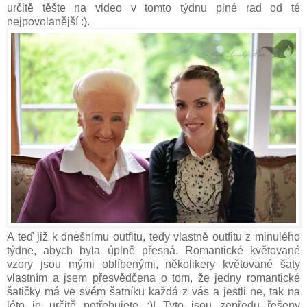
určitě těšte na video v tomto týdnu plné rad od té
nejpovolanější :).
A teď již k dnešnímu outfitu, tedy vlastně outfitu z minulého
týdne, abych byla úplně přesná. Romantické květované
vzory jsou mými oblíbenými, několikery květované šaty
vlastním a jsem přesvědčena o tom, že jedny romantické
šatičky má ve svém šatníku každá z vás a jestli ne, tak na
léto je určitě potřebujete :)! Tyto jsou zepředu řešeny