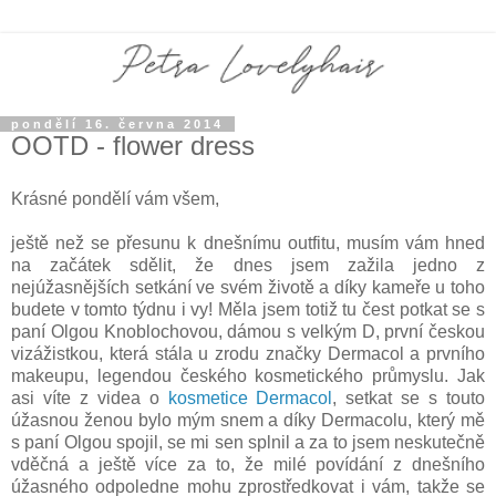
pondělí 16. června 2014
OOTD - flower dress
Krásné pondělí vám všem,
ještě než se přesunu k dnešnímu outfitu, musím vám hned
na začátek sdělit, že dnes jsem zažila jedno z
nejúžasnějších setkání ve svém životě a díky kameře u toho
budete v tomto týdnu i vy! Měla jsem totiž tu čest potkat se s
paní Olgou Knoblochovou, dámou s velkým D, první českou
vizážistkou, která stála u zrodu značky Dermacol a prvního
makeupu, legendou českého kosmetického průmyslu. Jak
asi víte z videa o
kosmetice Dermacol
, setkat se s touto
úžasnou ženou bylo mým snem a díky Dermacolu, který mě
s paní Olgou spojil, se mi sen splnil a za to jsem neskutečně
vděčná a ještě více za to, že milé povídání z dnešního
úžasného odpoledne mohu zprostředkovat i vám, takže se