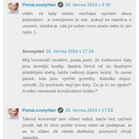
PetraLovelyHair
18. června 2014 v 9:30
vidim, ze tady nekdo nechape vyznam slova
pejorativni....a zverejneno je vse, pokud se nejedna o
urazeni, otazka je, zda jsi vubec neco psala nebo tu jen
ryjes ;)
Anonymní
18. června 2014 v 17:34
Můj komentář nevidím, psala jsem, že květované šaty
jsou levnější kvality, špatná černá niť se špatnými
přetáhlými stehy, takže celkový dojem laciný. To samé
pásek, kde jsou vytrhlé gumičky. Kabelku dopor.
vyhodit. Za pochavlu stojí jen boty. Co je to za rýpání?
A nebo nesneseš konstruktivní kritiku?
PetraLovelyHair
18. června 2014 v 17:53
Takový komentář tam vůbec nebyl, takže než začneš
prudit, tak to zkus poslat znova nebo se podepsat, at
se to vůbec dá někde dohledat, anonymů chodí
spousta.