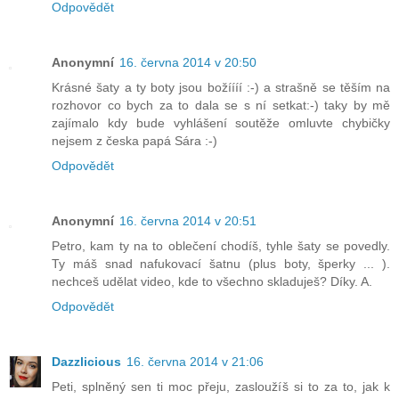
Odpovědět
Anonymní
16. června 2014 v 20:50
Krásné šaty a ty boty jsou božíííí :-) a strašně se těším na
rozhovor co bych za to dala se s ní setkat:-) taky by mě
zajímalo kdy bude vyhlášení soutěže omluvte chybičky
nejsem z česka papá Sára :-)
Odpovědět
Anonymní
16. června 2014 v 20:51
Petro, kam ty na to oblečení chodíš, tyhle šaty se povedly.
Ty máš snad nafukovací šatnu (plus boty, šperky ... ).
nechceš udělat video, kde to všechno skladuješ? Díky. A.
Odpovědět
Dazzlicious
16. června 2014 v 21:06
Peti, splněný sen ti moc přeju, zasloužíš si to za to, jak k