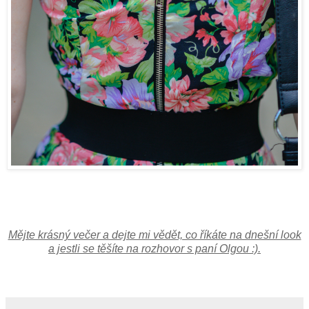
Mějte krásný večer a dejte mi vědět, co říkáte na dnešní look
a jestli se těšíte na rozhovor s paní Olgou :).