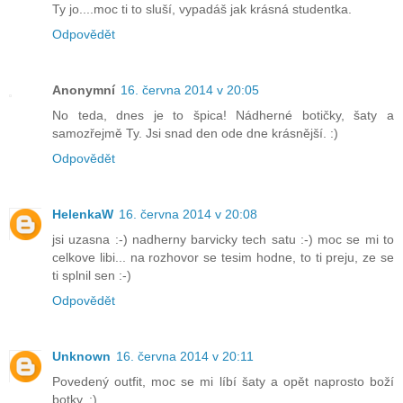
Ty jo....moc ti to sluší, vypadáš jak krásná studentka.
Odpovědět
Anonymní
16. června 2014 v 20:05
No teda, dnes je to špica! Nádherné botičky, šaty a
samozřejmě Ty. Jsi snad den ode dne krásnější. :)
Odpovědět
HelenkaW
16. června 2014 v 20:08
jsi uzasna :-) nadherny barvicky tech satu :-) moc se mi to
celkove libi... na rozhovor se tesim hodne, to ti preju, ze se
ti splnil sen :-)
Odpovědět
Unknown
16. června 2014 v 20:11
Povedený outfit, moc se mi líbí šaty a opět naprosto boží
botky. :)