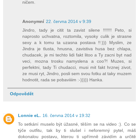
ničem.
Anonymní
22. června 2014 v 9:39
Jindro, tady je citit ta zavist silene !!!!!!! Peto, si
naprosto uchvatna, roztomila, vysoky culik je strasne
sexy a k tomu ta uzasna postava !!:))) Myslim, ze
Jindra je tlusta, hnusna, zavistiva husa bez chlapa,
chudacek, je mi techto lidi fakt litoo a Ty zacni byt nad
veci, mozna trosku namyslena a coo?! Muzes, si
perfektni, tady Ti chudacci, musi mit fakt hrznej zivot,
ze musi ryt, Jindro, posli sem svou fotku at taky muzem
hodnotit, rada se pobaviiiim :-))))) Hanka.
Odpovědět
Lonnie eL.
16. června 2014 v 19:32
To setkání muselo být úžasné, těším se na video :). Co se
týče outfitu, tak by ti slušel i neforemný pytel, máš
dokonalou postavu, kterou ti upřímně závidím a určitě