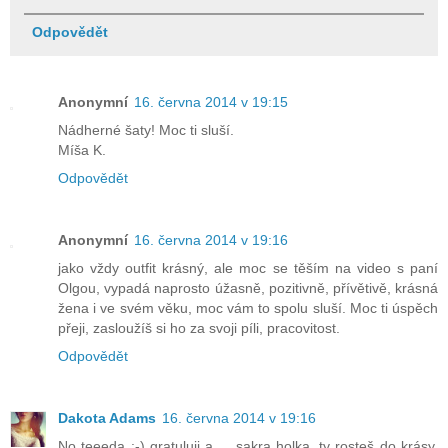
Odpovědět
Anonymní
16. června 2014 v 19:15
Nádherné šaty! Moc ti sluší.
Míša K.
Odpovědět
Anonymní
16. června 2014 v 19:16
jako vždy outfit krásný, ale moc se těším na video s paní
Olgou, vypadá naprosto úžasně, pozitivně, přívětivě, krásná
žena i ve svém věku, moc vám to spolu sluší. Moc ti úspěch
přeji, zasloužíš si ho za svoji píli, pracovitost.
Odpovědět
Dakota Adams
16. června 2014 v 19:16
No teeeda :-) gratuluji a ... sakra holka, ty rosteš do krásy,