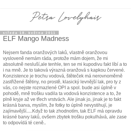
středa 18. května 2011
ELF Mango Madness
Nejsem fanda oranžových laků, vlastně oranžovou
vysloveně nemám ráda, protože mám dojem, že mi
absolutně nesluší,ale tenhle, ten se mi kupodivu fakt líbí a to
i na mně. Je to taková výrazná oranžová s kapkou červené.
Konzistence je trochu vodová, štěteček má nerovnoměrně
zastřižené štětiny, no prostě, klasický levnější lak, pro ty z
vás, co nejste rozmazlené OPI a spol. bude asi úplně v
pohodě, mně trošku vadila ta vodová konzistence a to, že
plně kryje až ve třech vrstvách. Ale jinak jo, jinak je to fakt
krásná barva, myslím, že fotky to úplně nevystihují, je
zajímavější.....Když to tak zhodnotím, tak ELF má opravdu
krásné barvy laků, ovšem zbytek trošku pokulhává, ale zase
to odpovídá té ceně..