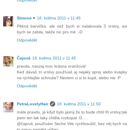
Odpovědět
Simone ♥
18. května 2011 v 11:45
Pěkná barvička, ale než bych si nalakovala 3 vrstvy, asi
bych se zabila, takže nic pro mě :-D
Odpovědět
Čajová
18. května 2011 v 11:45
pravda..naozaj moc krásna oranžová!
Keď dávaš tri vrstvy používaš aj nejaký sprej alebo kvapky
na rýchlejšie schnutie? Neviem ci si to kupit, alebo nie :P
Odpovědět
PetraLovelyHair
18. května 2011 v 11:50
máte pravdu, já když bylo jasný,že to bude chtít tři vrstvy,tak
jsem ten lak taky chtěla rozkopat :D.....
@čajová: používám Seche Vite rychlosušič, bez něj bych na
to nervy neměla vůbec