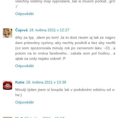
všechny odstíny mají vyprodané, tak si musím počkat...grrr
:/
Odpovědět
Čajová
18. května 2011 v 12:27
díky za typ...idem po tom! Ja to dost riesim aj tak ze najprv
dam priesvitny vyzivny..aby nechty posilnili a tiez aby nezltli
(co som spozorovala minuly rok po cervenom laku :-O) ..a
potom na to vrstva farebneho.. cakala som pol hodinu.. a
ajtak sa vzdy nejako oskrel! :P
Odpovědět
Katie
18. května 2011 v 13:38
Minulý týden jsem si koupila lak v podobném odstínu od s-
he:)
Odpovědět