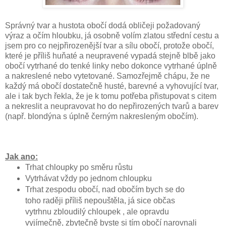
Správný tvar a hustota obočí dodá obličeji požadovaný
výraz a očím hloubku, já osobně volím zlatou střední cestu a
jsem pro co nejpřirozenější tvar a sílu obočí, protože obočí,
které je příliš huňaté a neupravené vypadá stejně blbě jako
obočí vytrhané do tenké linky nebo dokonce vytrhané úplně
a nakreslené nebo vytetované. Samozřejmě chápu, že ne
každý má obočí dostatečně husté, barevné a vyhovující tvar,
ale i tak bych řekla, že je k tomu potřeba přistupovat s citem
a nekreslit a neupravovat ho do nepřirozených tvarů a barev
(např. blondýna s úplně černým nakresleným obočím).
Jak ano:
Trhat chloupky po směru růstu
Vytrhávat vždy po jednom chloupku
Trhat zespodu obočí, nad obočím bych se do
toho raději příliš nepouštěla, já sice občas
vytrhnu zbloudilý chloupek , ale opravdu
vyjímečně, zbytečně byste si tím obočí narovnali