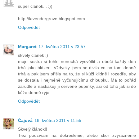
super článok... :))
http://lavendergrove.blogspot.com
Odpovědět
Margaret
17. května 2011 v 23:57
skvělý článek :)
moje sestra si tohle nenechá vysvětlit a obočí každý den
trhá jako blázen. Vždycky jsem se divila co na tom denně
trhá a pak jsem přišla na to, že si kůži klidně i rozedře, aby
se dostala i nejméně vyčuhujícímu chloupku. Má to pořád
zarudlé a naskakují jí červené pupínky, asi od toho jak si do
kůže denně ryje.
Odpovědět
Čajová
18. května 2011 v 11:55
Skvelý článok!!
Tiež používam na dokreslenie, alebo skor zvyraznenie