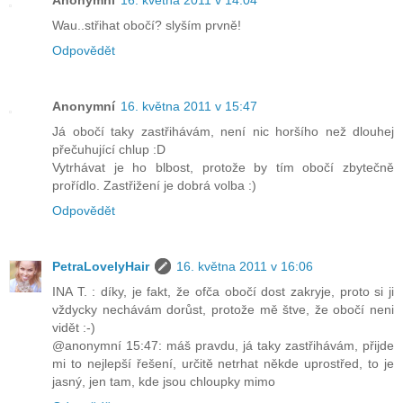
Wau..střihat obočí? slyším prvně!
Odpovědět
Anonymní
16. května 2011 v 15:47
Já obočí taky zastřihávám, není nic horšího než dlouhej
přečuhující chlup :D
Vytrhávat je ho blbost, protože by tím obočí zbytečně
prořídlo. Zastřižení je dobrá volba :)
Odpovědět
PetraLovelyHair
16. května 2011 v 16:06
INA T. : díky, je fakt, že ofča obočí dost zakryje, proto si ji
vždycky nechávám dorůst, protože mě štve, že obočí neni
vidět :-)
@anonymní 15:47: máš pravdu, já taky zastřihávám, přijde
mi to nejlepší řešení, určitě netrhat někde uprostřed, to je
jasný, jen tam, kde jsou chloupky mimo