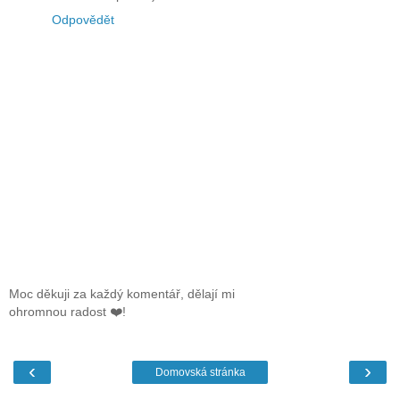
Odpovědět
Moc děkuji za každý komentář, dělají mi
ohromnou radost ❤️!
‹
›
Domovská stránka