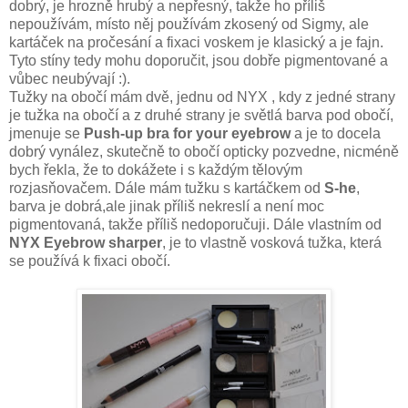
dobrý, je hrozně hrubý a nepřesný, takže ho příliš
nepoužívám, místo něj používám zkosený od Sigmy, ale
kartáček na pročesání a fixaci voskem je klasický a je fajn.
Tyto stíny tedy mohu doporučit, jsou dobře pigmentované a
vůbec neubývají :).
Tužky na obočí mám dvě, jednu od NYX , kdy z jedné strany
je tužka na obočí a z druhé strany je světlá barva pod obočí,
jmenuje se
Push-up bra for your eyebrow
a je to docela
dobrý vynález, skutečně to obočí opticky pozvedne, nicméně
bych řekla, že to dokážete i s každým tělovým
rozjasňovačem. Dále mám tužku s kartáčkem od
S-he
,
barva je dobrá,ale jinak příliš nekreslí a není moc
pigmentovaná, takže příliš nedoporučuji. Dále vlastním od
NYX Eyebrow sharper
, je to vlastně vosková tužka, která
se používá k fixaci obočí.