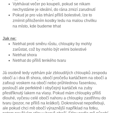
Vytrhávat večer po koupeli, pokud se nikam
nechystáme je ideální, do rána zmizí zarudnutí
Pokud je pro vás trhání příliš bolestivé, lze to
zmírnit přiložením kostky ledu na malou chvilku
na místo, kde budeme trhat
Jak ne:
Netrhat proti směru růstu, chloupky by mohly
zarůstat, což by mohlo být velmi bolestivé
Netrhat shora
Netrhat do příliš tenkého tvaru
Já osobně tedy vytrhám pár zbloudilých chloupků zespodu
obočí a i dva tři shora, obočí pročešu kartáčkem na obočí a
zafixuji voskem na obočí nebo průhlednou řasenkou,
poslouží ale perfektně i obyčejný kartáček na zuby
přestříknutý lakem na vlasy. Pokud mám chloupky příliš
dlouhé, vyčesu celé obočí nahoru a chloupky zastřihnu do
tvaru (pozor, ne příliš na krátko!). Dokreslovat nepotřebuji,
ale pokud chci mít obočí výraznější například na fotku,