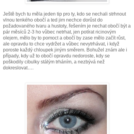
Ještě bych tu měla jeden tip pro ty, kdo se nechali strhnout
vlnou tenkého obočí a ted jim nechce dorůst do
požadovaného tvaru a hustoty, řešením je nechat obočí být a
pár měsíců 2-3 ho vůbec netrhat, jen potírat ricinovým
olejem, mělo by to pomoct a obočí by zase mělo začít růst,
ale opravdu to chce vydržet a vůbec nevytrhávat, i když
poroste každý chloupek jiným směrem. Bohužel znám ale i
případy, kdy už to obočí opravdu nedoroste, kdy se
poškodily cibulky stálým trháním, a nezbývá než
dokreslovat….