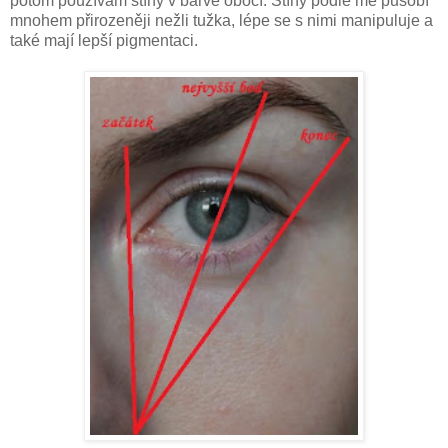
potom používám stíny v barvě obočí. Stíny podle mě působí
mnohem přirozeněji nežli tužka, lépe se s nimi manipuluje a
také mají lepší pigmentaci.