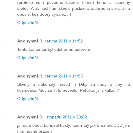
(pretoze som povodne takmer blond) tiene a skoseny
stetec. A ak nestiham skvele posluzi aj zafarbena spirala na
obocie, tiez dobry vynalez ;-)
Odpovědět
Anonymní
3. června 2011 v 14:52
Tento komentář byl odstraněn autorem.
Odpovědět
Anonymní
3. června 2011 v 14:55
Skvělý a dokonalý návod :) Díky za rady a tipy na
kosmetiku. Moc se Ti to povedlo. Peťulko, jsi šikulka! :*
Odpovědět
Anonymní
9. listopadu 2011 v 23:02
já mám obočí bohužel hustý, kudrnatý jak Brežněv:DDD je s
ním hodně práce:)