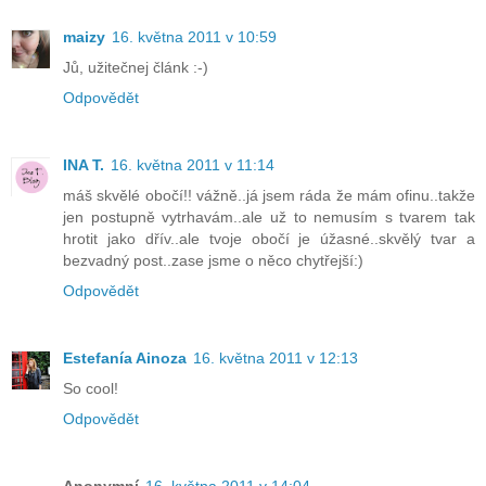
maizy
16. května 2011 v 10:59
Jů, užitečnej článk :-)
Odpovědět
INA T.
16. května 2011 v 11:14
máš skvělé obočí!! vážně..já jsem ráda že mám ofinu..takže
jen postupně vytrhavám..ale už to nemusím s tvarem tak
hrotit jako dřív..ale tvoje obočí je úžasné..skvělý tvar a
bezvadný post..zase jsme o něco chytřejší:)
Odpovědět
Estefanía Ainoza
16. května 2011 v 12:13
So cool!
Odpovědět
Anonymní
16. května 2011 v 14:04