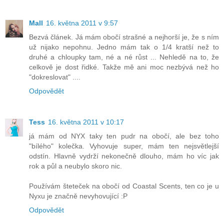
Mall
16. května 2011 v 9:57
Bezvá článek. Já mám obočí strašné a nejhorší je, že s ním
už nijako nepohnu. Jedno mám tak o 1/4 kratší než to
druhé a chloupky tam, né a né růst ... Nehledě na to, že
celkově je dost řidké. Takže mě ani moc nezbývá než ho
"dokreslovat" ....
Odpovědět
Tess
16. května 2011 v 10:17
já mám od NYX taky ten pudr na obočí, ale bez toho
"bílého" kolečka. Vyhovuje super, mám ten nejsvětlejší
odstín. Hlavně vydrží nekonečně dlouho, mám ho víc jak
rok a půl a neubylo skoro nic.
Používám šteteček na obočí od Coastal Scents, ten co je u
Nyxu je značně nevyhovující :P
Odpovědět