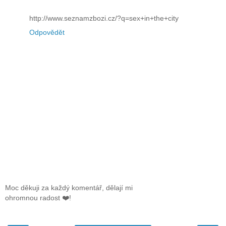
http://www.seznamzbozi.cz/?q=sex+in+the+city
Odpovědět
Moc děkuji za každý komentář, dělají mi
ohromnou radost ❤️!