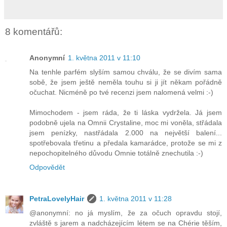
8 komentářů:
Anonymní
1. května 2011 v 11:10
Na tenhle parfém slyším samou chválu, že se divím sama
sobě, že jsem ještě neměla touhu si ji jít někam pořádně
očuchat. Nicméně po tvé recenzi jsem nalomená velmi :-)
Mimochodem - jsem ráda, že ti láska vydržela. Já jsem
podobně ujela na Omnii Crystaline, moc mi voněla, střádala
jsem penízky, nastřádala 2.000 na největší balení...
spotřebovala třetinu a předala kamarádce, protože se mi z
nepochopitelného důvodu Omnie totálně znechutila :-)
Odpovědět
PetraLovelyHair
1. května 2011 v 11:28
@anonymní: no já myslím, že za očuch opravdu stojí,
zvláště s jarem a nadcházejícím létem se na Chérie těším,