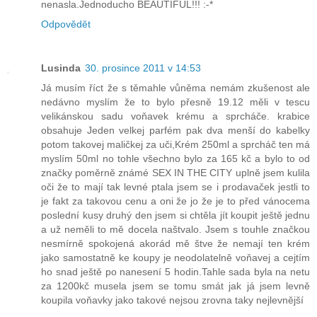
nenasla.Jednoducho BEAUTIFUL!!! :-*
Odpovědět
Lusinda
30. prosince 2011 v 14:53
Já musím říct že s těmahle vůněma nemám zkušenost ale
nedávno myslím že to bylo přesně 19.12 měli v tescu
velikánskou sadu voňavek krému a sprcháče. krabice
obsahuje Jeden velkej parfém pak dva menší do kabelky
potom takovej maličkej za uči,Krém 250ml a sprcháč ten má
myslím 50ml no tohle všechno bylo za 165 kč a bylo to od
značky poměrně známé SEX IN THE CITY uplně jsem kulila
oči že to mají tak levné ptala jsem se i prodavaček jestli to
je fakt za takovou cenu a oni že jo že je to před vánocema
poslední kusy druhý den jsem si chtěla jít koupit ještě jednu
a už neměli to mě docela naštvalo. Jsem s touhle značkou
nesmírně spokojená akorád mě štve že nemají ten krém
jako samostatně ke koupy je neodolatelně voňavej a cejtím
ho snad ještě po nanesení 5 hodin.Tahle sada byla na netu
za 1200kč musela jsem se tomu smát jak já jsem levně
koupila voňavky jako takové nejsou zrovna taky nejlevnější