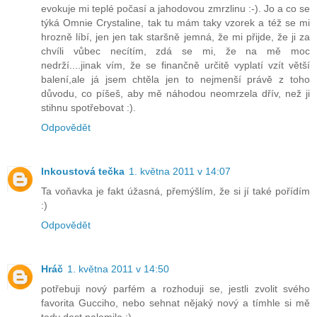
evokuje mi teplé počasí a jahodovou zmrzlinu :-). Jo a co se
týká Omnie Crystaline, tak tu mám taky vzorek a též se mi
hrozně líbí, jen jen tak staršně jemná, že mi přijde, že ji za
chvíli vůbec necítím, zdá se mi, že na mě moc
nedrží....jinak vím, že se finančně určitě vyplatí vzít větší
balení,ale já jsem chtěla jen to nejmenší právě z toho
důvodu, co píšeš, aby mě náhodou neomrzela dřív, než ji
stihnu spotřebovat :).
Odpovědět
Inkoustová tečka
1. května 2011 v 14:07
Ta voňavka je fakt úžasná, přemýšlím, že si jí také pořídím
:)
Odpovědět
Hráč
1. května 2011 v 14:50
potřebuji nový parfém a rozhoduji se, jestli zvolit svého
favorita Gucciho, nebo sehnat nějaký nový a tímhle si mě