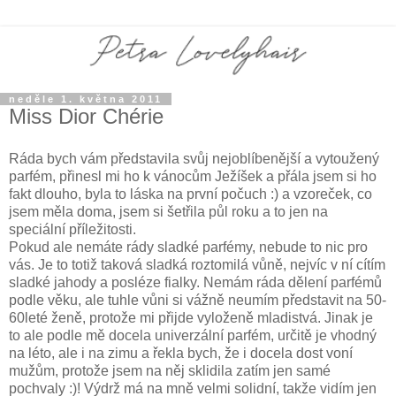
neděle 1. května 2011
Miss Dior Chérie
Ráda bych vám představila svůj nejoblíbenější a vytoužený
parfém, přinesl mi ho k vánocům Ježíšek a přála jsem si ho
fakt dlouho, byla to láska na první počuch :) a vzoreček, co
jsem měla doma, jsem si šetřila půl roku a to jen na
speciální příležitosti.
Pokud ale nemáte rády sladké parfémy, nebude to nic pro
vás. Je to totiž taková sladká roztomilá vůně, nejvíc v ní cítím
sladké jahody a posléze fialky. Nemám ráda dělení parfémů
podle věku, ale tuhle vůni si vážně neumím představit na 50-
60leté ženě, protože mi přijde vyloženě mladistvá. Jinak je
to ale podle mě docela univerzální parfém, určitě je vhodný
na léto, ale i na zimu a řekla bych, že i docela dost voní
mužům, protože jsem na něj sklidila zatím jen samé
pochvaly :)! Výdrž má na mně velmi solidní, takže vidím jen