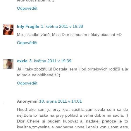
tedy dost nalomila :)
Odpovědět
Inly Fragile
1. května 2011 v 16:38
Miluji sladké vůně, Miss Dior si musím někdy očuchat =D
Odpovědět
exxie
3. května 2011 v 19:39
Já ji taky zbožňuju! Dostala jsem ji od přítelových rodičů a je
to moje nejoblíbenější:)
Odpovědět
Anonymní
18. srpna 2011 v 14:01
Hned ako som ju prvy krat zacítila,zamilovala som sa do
nej.Bola to laska na prvy pohlad a velmi dobre mi sadla. :)
Dior Cherie si budem kupovat aj nadalej pretoze je to
kvalitna,zmyselna a nadherna vona.Lepsiu vonu som este